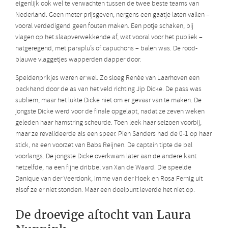
eigenlijk ook wel te verwachten tussen de twee beste teams van
Nederland. Geen meter prijsgeven, nergens een gaatje laten vallen –
vooral verdedigend geen fouten maken. Een potje schaken, bij
vlagen op het slaapverwekkende af, wat vooral voor het publiek –
natgeregend, met paraplu’s of capuchons – balen was. De rood-
blauwe vlaggetjes wapperden dapper door.
Speldenprikjes waren er wel. Zo sloeg Renée van Laarhoven een
backhand door de as van het veld richting Jip Dicke. De pass was
subliem, maar het lukte Dicke niet om er gevaar van te maken. De
jongste Dicke werd voor de finale opgelapt, nadat ze zeven weken
geleden haar hamstring scheurde. Toen leek haar seizoen voorbij,
maar ze revalideerde als een speer. Pien Sanders had de 0-1 op haar
stick, na een voorzet van Babs Reijnen. De captain tipte de bal
voorlangs. De jongste Dicke overkwam later aan de andere kant
hetzelfde, na een fijne dribbel van Xan de Waard. Die speelde
Danique van der Veerdonk, Imme van der Hoek en Rosa Fernig uit
alsof ze er niet stonden. Maar een doelpunt leverde het niet op.
De droevige aftocht van Laura