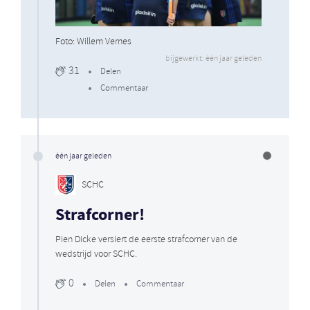
Foto: Willem Vernes
bijgewerkt: één jaar geleden
31
Delen
Commentaar
één jaar geleden
SCHC
Strafcorner!
Pien Dicke versiert de eerste strafcorner van de
wedstrijd voor SCHC.
0
Delen
Commentaar