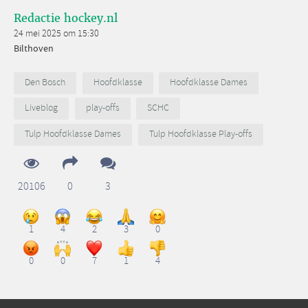
Redactie hockey.nl
24 mei 2025 om 15:30
Bilthoven
Den Bosch
Hoofdklasse
Hoofdklasse Dames
Liveblog
play-offs
SCHC
Tulp Hoofdklasse Dames
Tulp Hoofdklasse Play-offs
20106
0
3
1
4
2
3
0
0
0
7
1
4