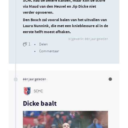
SCHC had de betere kansen, maar kon de score
via Maud van den Heuvel en Jip Dicke niet
verder opvoeren.
Den Bosch zal vooral balen van het uitvallen van
Laura Nunnink, die met een knieblessure al in de
eerste helft moest afhaken.
bijgewerkt: één jaar geleden
1
Delen
Commentaar
één jaar geleden
SCHC
Dicke baalt