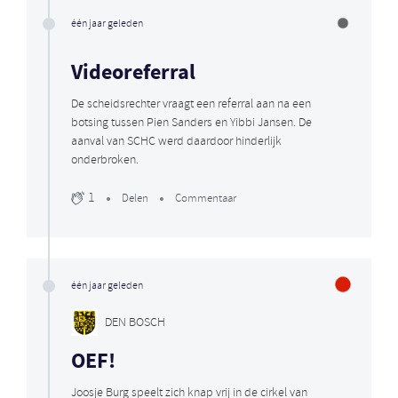
één jaar geleden
Videoreferral
De scheidsrechter vraagt een referral aan na een
botsing tussen Pien Sanders en Yibbi Jansen. De
aanval van SCHC werd daardoor hinderlijk
onderbroken.
1
Delen
Commentaar
één jaar geleden
DEN BOSCH
OEF!
Joosje Burg speelt zich knap vrij in de cirkel van