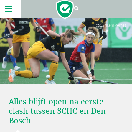
Foto: Willem Vernes
Alles blijft open na eerste
clash tussen SCHC en Den
Bosch