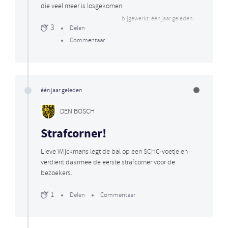
die veel meer is losgekomen.
bijgewerkt: één jaar geleden
3
Delen
Commentaar
één jaar geleden
DEN BOSCH
Strafcorner!
Lieve Wijckmans legt de bal op een SCHC-voetje en
verdient daarmee de eerste strafcorner voor de
bezoekers.
1
Delen
Commentaar