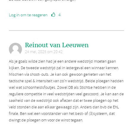
Log in om te reageren
4
Reinout van Leeuwen
24 mei, 2025 om 20:42
Als je goals wilde zien had je een andere wedstrijd moeten gaan
kijken. De tweede wedstrijd zal in iedergeval een winnaar kennen.
Mischien via shoot- outs. Je kan ook gewoon genieten van het
tactische spel & intensiteit van zo'n wedstrijd. Beide ploegen hadden
wel wat schoonheidsfoutjes. Zowel DB als Stichtse hebben in de
reguliere competitie in veel wedstrijden veel gescoord. Je kan aan de
saaiheid van de wedstrijd ook aflezen dat er twee ploegen op het
veld stonden die aan elkaar gewaagd zijn. Anders dan bvb de EhL
finale. Ben wel een voorstander van het best- of (3)systeem, dat
dwingt de ploegen om voor de winst tegaan.