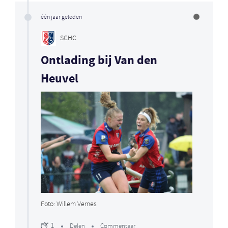
één jaar geleden
SCHC
Ontlading bij Van den
Heuvel
Foto: Willem Vernes
1
Delen
Commentaar