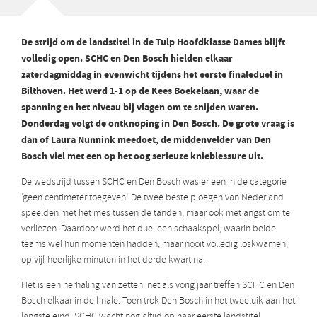
De strijd om de landstitel in de Tulp Hoofdklasse Dames blijft
volledig open. SCHC en Den Bosch hielden elkaar
zaterdagmiddag in evenwicht tijdens het eerste finaleduel in
Bilthoven. Het werd 1-1 op de Kees Boekelaan, waar de
spanning en het niveau bij vlagen om te snijden waren.
Donderdag volgt de ontknoping in Den Bosch. De grote vraag is
dan of Laura Nunnink meedoet, de middenvelder van Den
Bosch viel met een op het oog serieuze knieblessure uit.
De wedstrijd tussen SCHC en Den Bosch was er een in de categorie
‘geen centimeter toegeven’. De twee beste ploegen van Nederland
speelden met het mes tussen de tanden, maar ook met angst om te
verliezen. Daardoor werd het duel een schaakspel, waarin beide
teams wel hun momenten hadden, maar nooit volledig loskwamen,
op vijf heerlijke minuten in het derde kwart na.
Het is een herhaling van zetten: net als vorig jaar treffen SCHC en Den
Bosch elkaar in de finale. Toen trok Den Bosch in het tweeluik aan het
langste eind. SCHC wacht nog altijd op haar eerste landstitel,