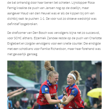
de bal onhandig door haar benen liet schieten. Lijnstopper Rosa
Fernig kraakte de push van Jansen nog op de doellijn, maar
aangever Maud van den Heuvel was er als de kippen bij om van
dichtbij raak te pushen: 1-1. De voor rust zo stroeve wedstrijd was
definitief losgebroken.
De strafcorner van Den Bosch was vervolgens bijna net zo succesvol,
voor SCHC althans. Elzemiek Zandee redde op de push van Charlotte
Englebert en zorgde vervolgens voor een snelle counter. Die eindigde
met een schotkans voor Famke Richardson, maar haar forehand was
niet gevaarlijk genoeg.