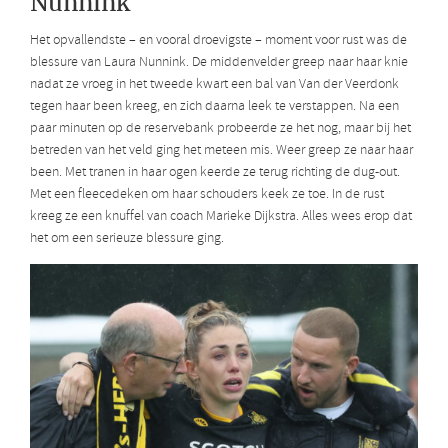
Nunnink
Het opvallendste – en vooral droevigste – moment voor rust was de
blessure van Laura Nunnink. De middenvelder greep naar haar knie
nadat ze vroeg in het tweede kwart een bal van Van der Veerdonk
tegen haar been kreeg, en zich daarna leek te verstappen. Na een
paar minuten op de reservebank probeerde ze het nog, maar bij het
betreden van het veld ging het meteen mis. Weer greep ze naar haar
been. Met tranen in haar ogen keerde ze terug richting de dug-out.
Met een fleecedeken om haar schouders keek ze toe. In de rust
kreeg ze een knuffel van coach Marieke Dijkstra. Alles wees erop dat
het om een serieuze blessure ging.