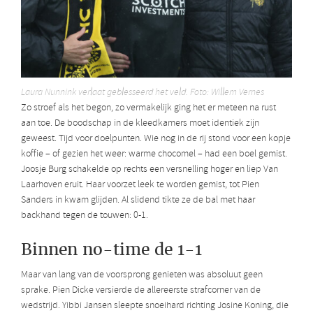
Laura Nunnink verlaat geblesseerd het veld. Foto: Willem Vernes
Zo stroef als het begon, zo vermakelijk ging het er meteen na rust
aan toe. De boodschap in de kleedkamers moet identiek zijn
geweest. Tijd voor doelpunten. Wie nog in de rij stond voor een kopje
koffie – of gezien het weer: warme chocomel – had een boel gemist.
Joosje Burg schakelde op rechts een versnelling hoger en liep Van
Laarhoven eruit. Haar voorzet leek te worden gemist, tot Pien
Sanders in kwam glijden. Al slidend tikte ze de bal met haar
backhand tegen de touwen: 0-1.
Binnen no-time de 1-1
Maar van lang van de voorsprong genieten was absoluut geen
sprake. Pien Dicke versierde de allereerste strafcorner van de
wedstrijd. Yibbi Jansen sleepte snoeihard richting Josine Koning, die