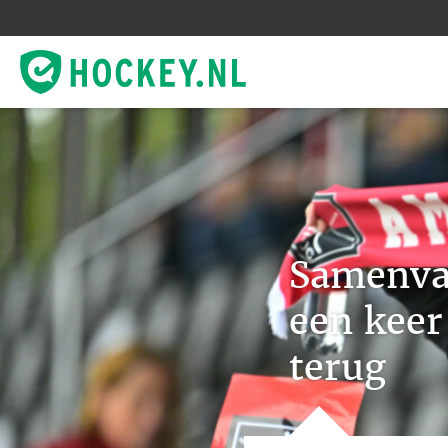
Samenvat
een keer 
terug