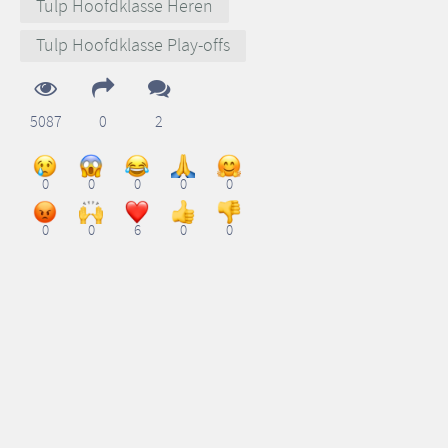
Tulp Hoofdklasse Heren
Tulp Hoofdklasse Play-offs
5087
0
2
0
0
0
0
0
0
0
6
0
0