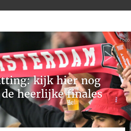
Foto
ting: kijk hier nog
de heerlijke finales