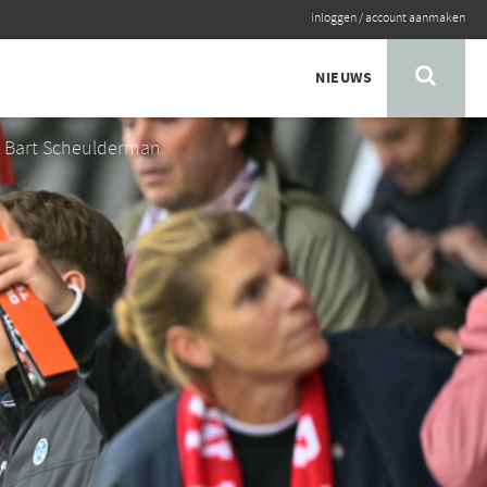
inloggen
/
account aanmaken
NIEUWS
: Bart Scheulderman