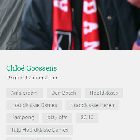
Chloë Goossens
29 mei 2025 om 21:55
Amsterdam
Den Bosch
Hoofdklasse
Hoofdklasse Dames
Hoofdklasse Heren
Kampong
play-offs
SCHC
Tulp Hoofdklasse Dames