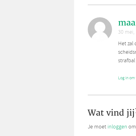
maa
30 mei,
Het zal
scheids
strafbal
Log in om 
Wat vind jij
Je moet
inloggen
om 