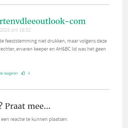
rtenvdleeoutlook-com
 2025 om 16:52
 de feeststemming niet drukken, maar volgens deze
rechter, ervaren keeper en AH&BC lid was het geen
te reageren
4
? Praat mee...
een reactie te kunnen plaatsen.