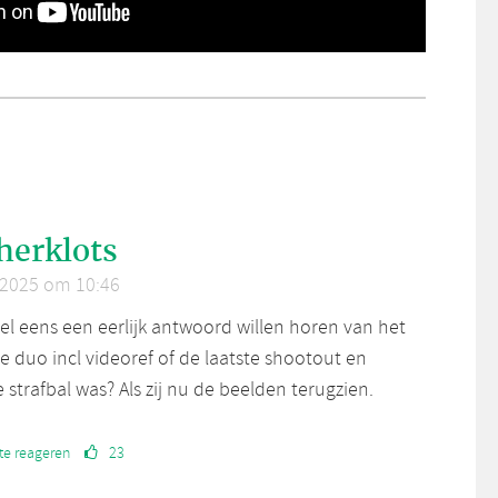
herklots
 2025 om 10:46
wel eens een eerlijk antwoord willen horen van het
e duo incl videoref of de laatste shootout en
 strafbal was? Als zij nu de beelden terugzien.
te reageren
23