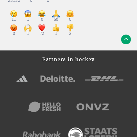
23136
0
0
11
1
0
50
0
0
1
72
1
2
Partners in hockey