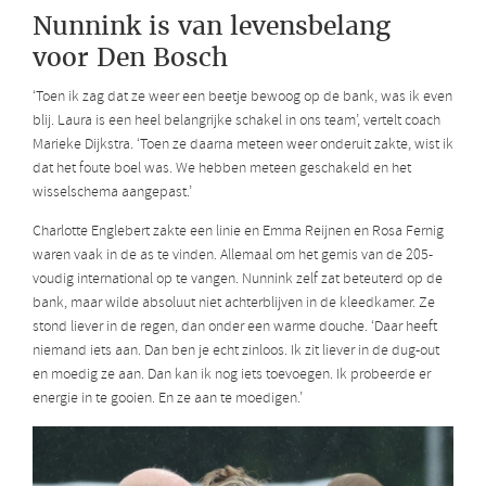
Nunnink is van levensbelang
voor Den Bosch
‘Toen ik zag dat ze weer een beetje bewoog op de bank, was ik even
blij. Laura is een heel belangrijke schakel in ons team’, vertelt coach
Marieke Dijkstra. ‘Toen ze daarna meteen weer onderuit zakte, wist ik
dat het foute boel was. We hebben meteen geschakeld en het
wisselschema aangepast.’
Charlotte Englebert zakte een linie en Emma Reijnen en Rosa Fernig
waren vaak in de as te vinden. Allemaal om het gemis van de 205-
voudig international op te vangen. Nunnink zelf zat beteuterd op de
bank, maar wilde absoluut niet achterblijven in de kleedkamer. Ze
stond liever in de regen, dan onder een warme douche. ‘Daar heeft
niemand iets aan. Dan ben je echt zinloos. Ik zit liever in de dug-out
en moedig ze aan. Dan kan ik nog iets toevoegen. Ik probeerde er
energie in te gooien. En ze aan te moedigen.’