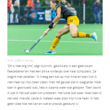
Foto: Willem Vernes
‘Dit is heel erg shit’, zegt Nunnink, gewikkeld in een geel-zwart
fleecedeken en met een dikke winterjas over haar schouders. Ze
begint met vertellen. ‘Ik kreeg een bal op mijn knie en toen kon ik
niet meer op mijn been staan. Had het gevoel dat ik wegzakte. Maar
toen ik gewisseld was, heb ik daarna weer wat gelopen. Toen dacht
ik dat ik het wel weer kon proberen. Het lukte wel weer. Maar toen ik
het veld inrende, zakte ik meteen weer door mijn knie heen. Ik heb
geen idee hoe het kan en wat er precies gebeurd is.’