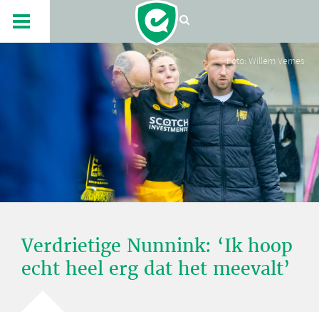
Foto: Willem Vernes
Verdrietige Nunnink: ‘Ik hoop
echt heel erg dat het meevalt’