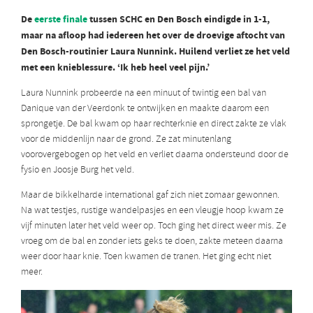
De
eerste finale
tussen SCHC en Den Bosch eindigde in 1-1,
maar na afloop had iedereen het over de droevige aftocht van
Den Bosch-routinier Laura Nunnink. Huilend verliet ze het veld
met een knieblessure. ‘Ik heb heel veel pijn.’
Laura Nunnink probeerde na een minuut of twintig een bal van
Danique van der Veerdonk te ontwijken en maakte daarom een
sprongetje. De bal kwam op haar rechterknie en direct zakte ze vlak
voor de middenlijn naar de grond. Ze zat minutenlang
voorovergebogen op het veld en verliet daarna ondersteund door de
fysio en Joosje Burg het veld.
Maar de bikkelharde international gaf zich niet zomaar gewonnen.
Na wat testjes, rustige wandelpasjes en een vleugje hoop kwam ze
vijf minuten later het veld weer op. Toch ging het direct weer mis. Ze
vroeg om de bal en zonder iets geks te doen, zakte meteen daarna
weer door haar knie. Toen kwamen de tranen. Het ging echt niet
meer.