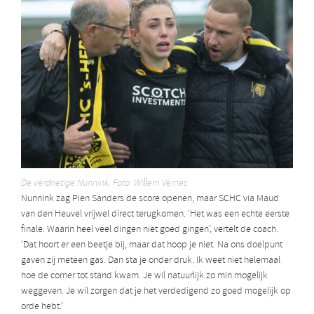
De verdrietige Nunnink. Foto: Willem Vernes
Nunnink zag Pien Sanders de score openen, maar SCHC via Maud
van den Heuvel vrijwel direct terugkomen. ‘Het was een echte eerste
finale. Waarin heel veel dingen niet goed gingen’, vertelt de coach.
‘Dat hoort er een beetje bij, maar dat hoop je niet. Na ons doelpunt
gaven zij meteen gas. Dan sta je onder druk. Ik weet niet helemaal
hoe de corner tot stand kwam. Je wil natuurlijk zo min mogelijk
weggeven. Je wil zorgen dat je het verdedigend zo goed mogelijk op
orde hebt.’