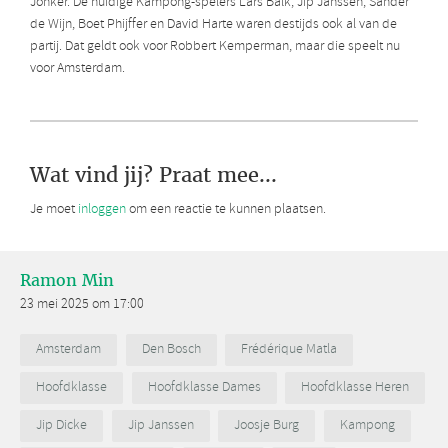
Jonker. De huidige Kampong-spelers Lars Balk, Jip Janssen, Sander
de Wijn, Boet Phijffer en David Harte waren destijds ook al van de
partij. Dat geldt ook voor Robbert Kemperman, maar die speelt nu
voor Amsterdam.
Wat vind jij? Praat mee...
Je moet
inloggen
om een reactie te kunnen plaatsen.
Ramon Min
23 mei 2025 om 17:00
Amsterdam
Den Bosch
Frédérique Matla
Hoofdklasse
Hoofdklasse Dames
Hoofdklasse Heren
Jip Dicke
Jip Janssen
Joosje Burg
Kampong