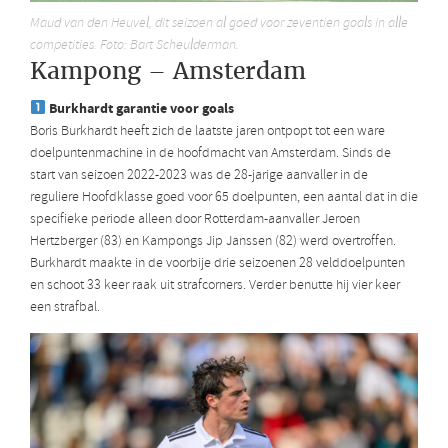
Maud van den Heuvel, dit seizoen al goed voor zeventien goals in alle
competities. Foto: Bart Scheulderman.
Kampong – Amsterdam
Burkhardt garantie voor goals
Boris Burkhardt heeft zich de laatste jaren ontpopt tot een ware
doelpuntenmachine in de hoofdmacht van Amsterdam. Sinds de
start van seizoen 2022-2023 was de 28-jarige aanvaller in de
reguliere Hoofdklasse goed voor 65 doelpunten, een aantal dat in die
specifieke periode alleen door Rotterdam-aanvaller Jeroen
Hertzberger (83) en Kampongs Jip Janssen (82) werd overtroffen.
Burkhardt maakte in de voorbije drie seizoenen 28 velddoelpunten
en schoot 33 keer raak uit strafcorners. Verder benutte hij vier keer
een strafbal.