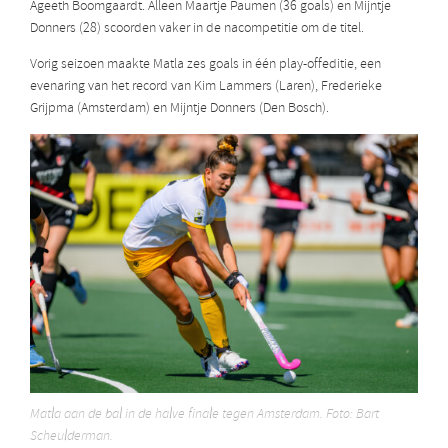
Ageeth Boomgaardt. Alleen Maartje Paumen (36 goals) en Mijntje
Donners (28) scoorden vaker in de nacompetitie om de titel.
Vorig seizoen maakte Matla zes goals in één play-offeditie, een
evenaring van het record van Kim Lammers (Laren), Frederieke
Grijpma (Amsterdam) en Mijntje Donners (Den Bosch).
Matla aan de bal in de halve finale tegen Amsterdam. Foto: Bart
Scheulderman.