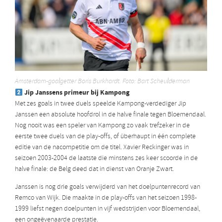
Amsterdam-goalgetter Boris Burkhardt. Foto: Bart Scheulderman
Jip Janssens primeur bij Kampong
Met zes goals in twee duels speelde Kampong-verdediger Jip
Janssen een absolute hoofdrol in de halve finale tegen Bloemendaal.
Nog nooit was een speler van Kampong zo vaak trefzeker in de
eerste twee duels van de play-offs, of überhaupt in één complete
editie van de nacompetitie om de titel. Xavier Reckinger was in
seizoen 2003-2004 de laatste die minstens zes keer scoorde in de
halve finale: de Belg deed dat in dienst van Oranje Zwart.
Janssen is nog drie goals verwijderd van het doelpuntenrecord van
Remco van Wijk. Die maakte in de play-offs van het seizoen 1998-
1999 liefst negen doelpunten in vijf wedstrijden voor Bloemendaal,
een ongeëvenaarde prestatie.