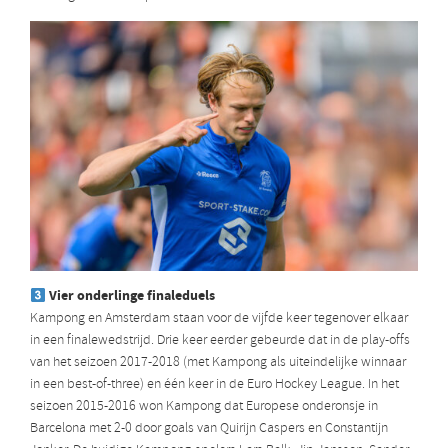
Vier onderlinge
finaleduels
Kampong en Amsterdam staan voor de vijfde keer tegenover elkaar
in een finalewedstrijd. Drie keer eerder gebeurde dat in de play-offs
van het seizoen 2017-2018 (met Kampong als uiteindelijke winnaar
in een best-of-three) en één keer in de Euro Hockey League. In het
seizoen 2015-2016 won Kampong dat Europese onderonsje in
Barcelona met 2-0 door goals van Quirijn Caspers en Constantijn