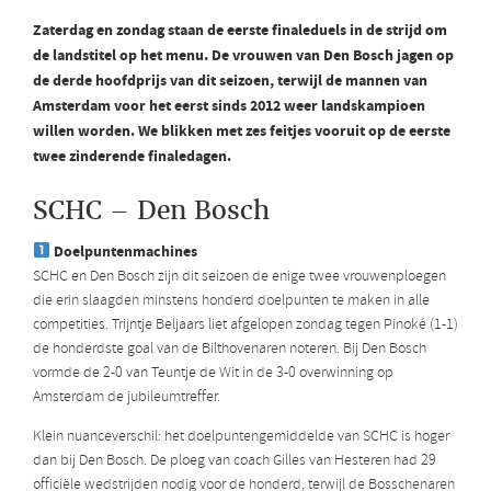
Zaterdag en zondag staan de eerste finaleduels in de strijd om
de landstitel op het menu. De vrouwen van Den Bosch jagen op
de derde hoofdprijs van dit seizoen, terwijl de mannen van
Amsterdam voor het eerst sinds 2012 weer landskampioen
willen worden. We blikken met zes feitjes vooruit op de eerste
twee zinderende finaledagen.
SCHC – Den Bosch
Doelpuntenmachines
SCHC en Den Bosch zijn dit seizoen de enige twee vrouwenploegen
die erin slaagden minstens honderd doelpunten te maken in alle
competities. Trijntje Beljaars liet afgelopen zondag tegen Pinoké (1-1)
de honderdste goal van de Bilthovenaren noteren. Bij Den Bosch
vormde de 2-0 van Teuntje de Wit in de 3-0 overwinning op
Amsterdam de jubileumtreffer.
Klein nuanceverschil: het doelpuntengemiddelde van SCHC is hoger
dan bij Den Bosch. De ploeg van coach Gilles van Hesteren had 29
officiële wedstrijden nodig voor de honderd, terwijl de Bosschenaren