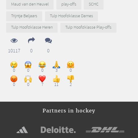
Maud van den Heuvel
play-offs
SCHC
Trijntje Beljaars
Tulp Hoofdklasse Dames
Tulp Hoofdklasse Heren
Tulp Hoofdklasse Play-offs
10117
0
0
0
0
0
3
0
0
0
7
11
2
Partners in hockey