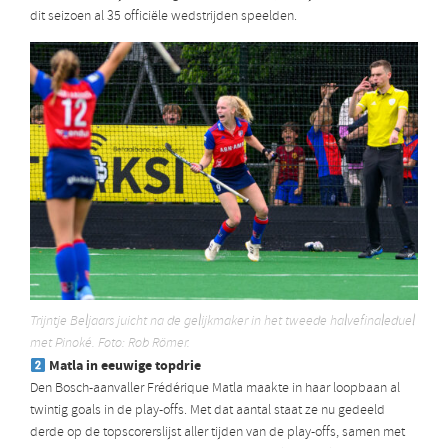
dit seizoen al 35 officiële wedstrijden speelden.
Trijntje Beljaars juicht na de gelijkmaker in het tweede halvefinaleduel
met Pinoké. Foto: Rob Römer.
Matla in eeuwige topdrie
Den Bosch-aanvaller Frédérique Matla maakte in haar loopbaan al
twintig goals in de play-offs. Met dat aantal staat ze nu gedeeld
derde op de topscorerslijst aller tijden van de play-offs, samen met