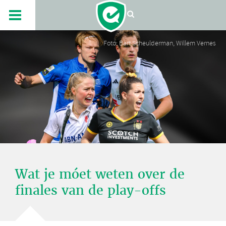
Foto: Bart Scheulderman, Willem Vernes
Wat je móet weten over de
finales van de play-offs