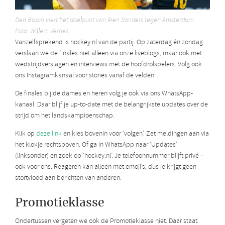
Den Bosch viert het doelpunt van Pien Sanders tegen Amsterdam.
Foto: Willem Vernes
Vanzelfsprekend is hockey.nl van de partij. Op zaterdag én zondag
verslaan we de finales niet alleen via onze liveblogs, maar ook met
wedstrijdverslagen en interviews met de hoofdrolspelers. Volg ook
ons Instagramkanaal voor stories vanaf de velden.
De finales bij de dames en heren volg je ook via ons WhatsApp-
kanaal. Daar blijf je up-to-date met de belangrijkste updates over de
strijd om het landskampioenschap.
Klik op
deze link
en kies bovenin voor ‘volgen’. Zet meldingen aan via
het klokje rechtsboven. Of ga in WhatsApp naar ‘Updates’
(linksonder) en zoek op ‘hockey.nl’. Je telefoonnummer blijft privé –
ook voor ons. Reageren kan alleen met emoji’s, dus je krijgt geen
stortvloed aan berichten van anderen.
Promotieklasse
Ondertussen vergeten we ook de Promotieklasse niet. Daar staat