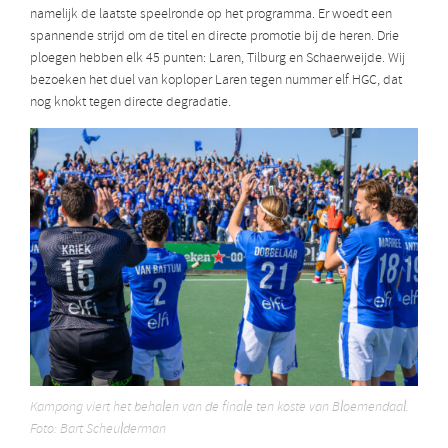
namelijk de laatste speelronde op het programma. Er woedt een
spannende strijd om de titel en directe promotie bij de heren. Drie
ploegen hebben elk 45 punten: Laren, Tilburg en Schaerweijde. Wij
bezoeken het duel van koploper Laren tegen nummer elf HGC, dat
nog knokt tegen directe degradatie.
Kampong viert het behalen van de finale ten koste van Bloemendaal.
Foto: Bart Scheulderman