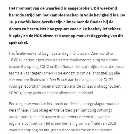
Het moment van de waarheid is aangebroken. Dit weekend
barst de strijd om het kampioenschap in volle hevigheid los. De
Tulp Hoofdklasse bereikt zijn climax met de finales bij de
dames en heren. Hét hoogtepunt voor elke hockeyliefhebber.
Viaplay en de NOS zitten er bovenop met verslaggeving van dit
spektakel.
Het finaleweekend begint zaterdag in Bilthoven. Daar wordt om
16.00 uur afgeslagen voor de eerste finalewedstrijd bij de dames
tussen thuisploeg SCHC en Den Bosch. Het is de vijfde keer dat deze
teams elkaar tegenkomen in de eindstrijd om de landstitel. Bij alle
vier eerdere finales trok Den Bosch aan het langste eind. De 22-
voudige recordkampioen mocht telkens de schaal omhooghouden.
SCHC gaat op jacht naar haar allereerste landstitel.
Een dag later wordt er in Utrecht om 16.00 uur afgeslagen voor de
herenfinale. Thuisploeg en titelverdediger Kampong ontvangt
Amsterdam, de strijd tussen de nummers vier en drie van de
reguliere competitie. Het is een herhaling van de finale van 2018
waarin Kampong de titel greep door de derde en beslissende