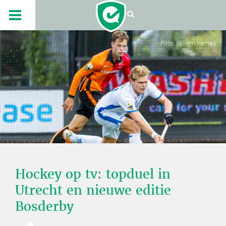
Foto: Willem Vernes
Hockey op tv: topduel in
Utrecht en nieuwe editie
Bosderby