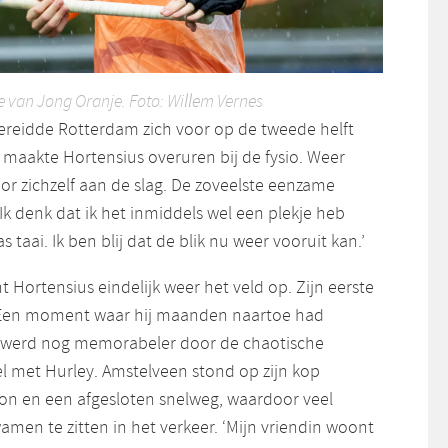
je van Jong Oranje. Foto: Willem Vernes
ereidde Rotterdam zich voor op de tweede helft
 maakte Hortensius overuren bij de fysio. Weer
oor zichzelf aan de slag. De zoveelste eenzame
Ik denk dat ik het inmiddels wel een plekje heb
taai. Ik ben blij dat de blik nu weer vooruit kan.’
ortensius eindelijk weer het veld op. Zijn eerste
Een moment waar hij maanden naartoe had
g werd nog memorabeler door de chaotische
l met Hurley. Amstelveen stond op zijn kop
n en een afgesloten snelweg, waardoor veel
men te zitten in het verkeer. ‘Mijn vriendin woont