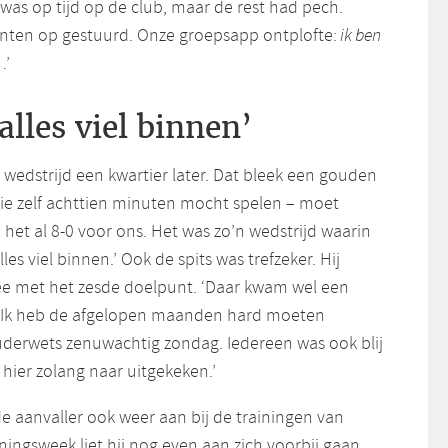
was op tijd op de club, maar de rest had pech.
anten op gestuurd. Onze groepsapp ontplofte:
ik ben
’
 alles viel binnen’
de wedstrijd een kwartier later. Dat bleek een gouden
die zelf achttien minuten mocht spelen – moet
d het al 8-0 voor ons. Het was zo’n wedstrijd waarin
 alles viel binnen.’ Ook de spits was trefzeker. Hij
ee met het zesde doelpunt. ‘Daar kwam wel een
s. Ik heb de afgelopen maanden hard moeten
uderwets zenuwachtig zondag. Iedereen was ook blij
 hier zolang naar uitgekeken.’
e aanvaller ook weer aan bij de trainingen van
iningsweek liet hij nog even aan zich voorbij gaan.