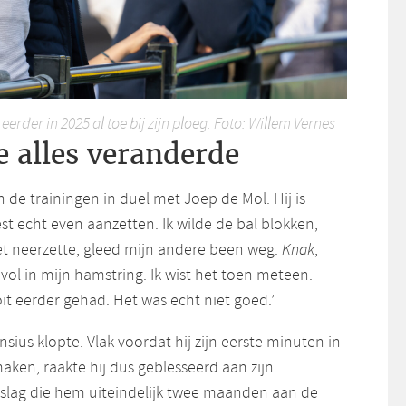
eerder in 2025 al toe bij zijn ploeg. Foto: Willem Vernes
e alles veranderde
n de trainingen in duel met Joep de Mol. Hij is
st echt even aanzetten. Ik wilde de bal blokken,
et neerzette, gleed mijn andere been weg.
Knak
,
 vol in mijn hamstring. Ik wist het toen meteen.
it eerder gehad. Het was echt niet goed.’
sius klopte. Vlak voordat hij zijn eerste minuten in
ken, raakte hij dus geblesseerd aan zijn
slag die hem uiteindelijk twee maanden aan de