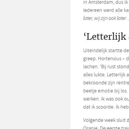
in Amsterdam, dus ik 
Iedereen werd alle k
later, wij zijn ook later
…
‘Letterlijk
Uiteindelijk startte 
greep. Hortensius – 
lachen. ‘Bij rust ston
alles lukte. Letterlijk
bekroonde zijn rentr
beetje emotie bij lo
werken. Ik was ook o
dat ik scoorde. Ik heb
Volgende week sluit d
Oranje. De eerste tra