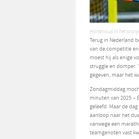
Hortensius in het oran
Terug in Nederland b
van de competitie en
moest hij als enige v
struggle en domper. ‘
gegeven, maar het was 
Zondagmiddag mocht H
minuten van 2025 – 
geleefd. Maar de da
aanloop naar het due
vanwege een maratho
teamgenoten vast kwa