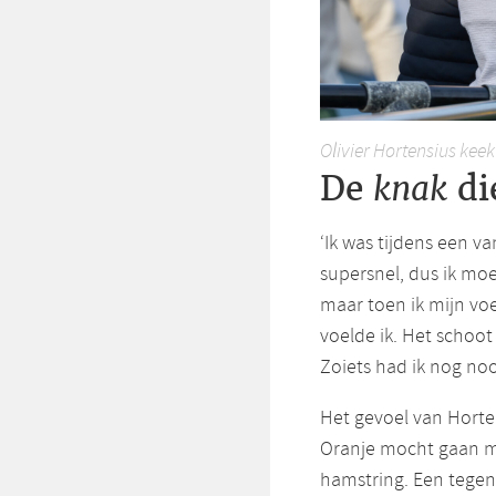
Olivier Hortensius keek 
De
di
knak
‘Ik was tijdens een va
supersnel, dus ik moe
maar toen ik mijn vo
voelde ik. Het schoot
Zoiets had ik nog noo
Het gevoel van Horten
Oranje mocht gaan ma
hamstring. Een tegen