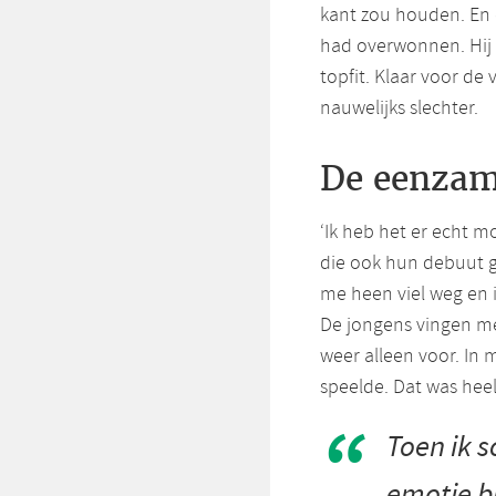
kant zou houden. En d
had overwonnen. Hij l
topfit. Klaar voor de 
nauwelijks slechter.
De eenzam
‘Ik heb het er echt m
die ook hun debuut ga
me heen viel weg en i
De jongens vingen me
weer alleen voor. In m
speelde. Dat was hee
Toen ik 
emotie b