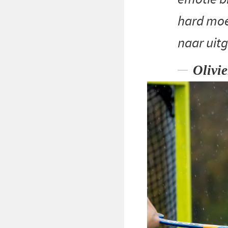
hard moe
naar uit
Olivi