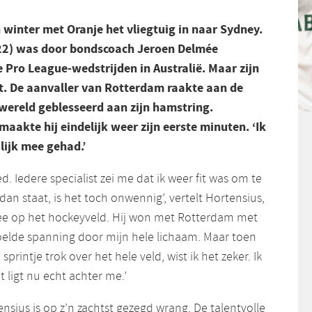
 winter met Oranje het vliegtuig in naar Sydney.
(22) was door bondscoach Jeroen Delmée
 Pro League-wedstrijden in Australië. Maar zijn
. De aanvaller van Rotterdam raakte aan de
wereld geblesseerd aan zijn hamstring.
aakte hij eindelijk weer zijn eerste minuten. ‘Ik
lijk mee gehad.’
d. Iedere specialist zei me dat ik weer fit was om te
 dan staat, is het toch onwennig’, vertelt Hortensius,
ree op het hockeyveld. Hij won met Rotterdam met
voelde spanning door mijn hele lichaam. Maar toen
sprintje trok over het hele veld, wist ik het zeker. Ik
t ligt nu echt achter me.’
nsius is op z’n zachtst gezegd wrang. De talentvolle