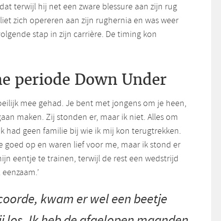
at terwijl hij net een zware blessure aan zijn rug
iet zich opereren aan zijn rughernia en was weer
volgende stap in zijn carrière. De timing kon
e periode Down Under
oeilijk mee gehad. Je bent met jongens om je heen,
an maken. Zij stonden er, maar ik niet. Alles om
k had geen familie bij wie ik mij kon terugtrekken.
 goed op en waren lief voor me, maar ik stond er
ijn eentje te trainen, terwijl de rest een wedstrijd
l eenzaam.’
scoorde, kwam er wel een beetje
ij los. Ik heb de afgelopen maanden