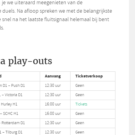
n je we uiteraard meegenieten van de
duels. Na afloop spreken we met de belangrijkste
 snel na het laatste fluitsignaal helemaal bij bent
s.
 play-outs
d
Aanvang
Ticketverkoop
m D1 – Push D1
12:30 uur
Geen
 – Victoria D1
12:30 uur
Geen
 Hurley H1
16:00 uur
Tickets
 – SCHC H1
16:00 uur
Geen
– Rotterdam D1
12:30 uur
Geen
1 – Tilburg D1
12:30 uur
Geen