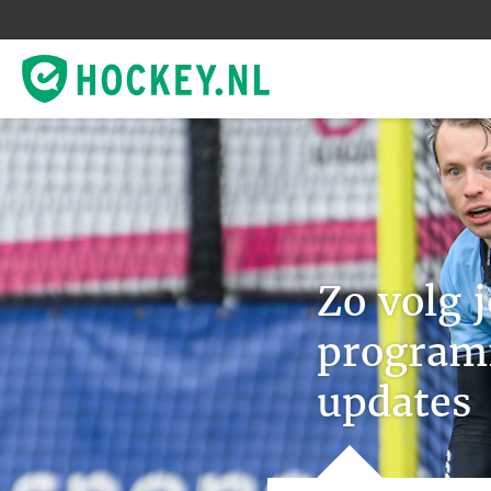
Zo volg 
programm
updates