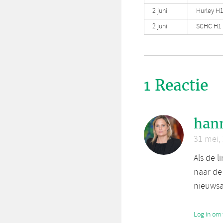
2 juni
Hurley H
2 juni
SCHC H1 
1 Reactie
han
31 mei,
Als de l
naar de 
nieuwsar
Log in om 