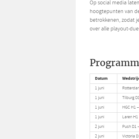
Op social media late
hoogtepunten van de 
betrokkenen, zodat je
over alle playout-duel
Programma
Datum
Wedstrij
1 juni
Rotterda
1 juni
Tilburg D1
1 juni
HGC H1 –
1 juni
Laren H1
2 juni
Push D1 
2 juni
Victoria D