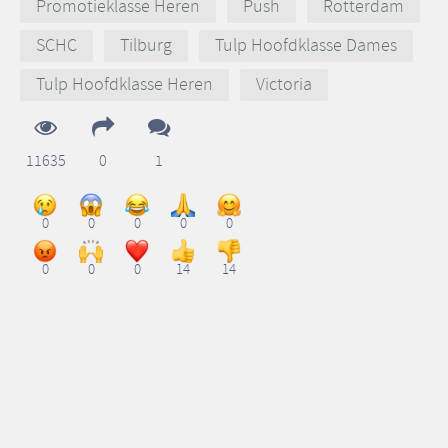
Promotieklasse Heren
Push
Rotterdam
SCHC
Tilburg
Tulp Hoofdklasse Dames
Tulp Hoofdklasse Heren
Victoria
11635
0
1
0
0
0
0
0
0
0
0
14
14