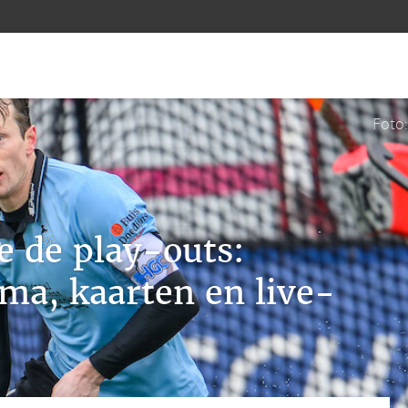
Foto
je de play-outs:
a, kaarten en live-