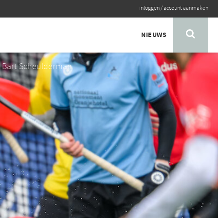
inloggen
/
account aanmaken
NIEUWS
: Bart Scheulderman