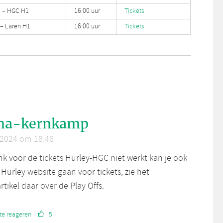
1 – HGC H1
16:00 uur
Tickets
– Laren H1
16:00 uur
Tickets
na-kernkamp
 2024 om 18:46
ink voor de tickets Hurley-HGC niet werkt kan je ook
Hurley website gaan voor tickets, zie het
tikel daar over de Play Offs.
te reageren
5