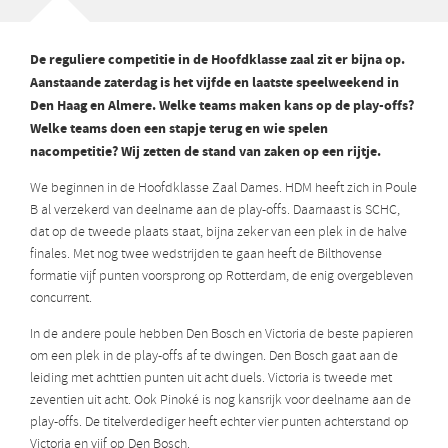
De reguliere competitie in de Hoofdklasse zaal zit er bijna op.
Aanstaande zaterdag is het vijfde en laatste speelweekend in
Den Haag en Almere. Welke teams maken kans op de play-offs?
Welke teams doen een stapje terug en wie spelen
nacompetitie? Wij zetten de stand van zaken op een rijtje.
We beginnen in de Hoofdklasse Zaal Dames. HDM heeft zich in Poule
B al verzekerd van deelname aan de play-offs. Daarnaast is SCHC,
dat op de tweede plaats staat, bijna zeker van een plek in de halve
finales. Met nog twee wedstrijden te gaan heeft de Bilthovense
formatie vijf punten voorsprong op Rotterdam, de enig overgebleven
concurrent.
In de andere poule hebben Den Bosch en Victoria de beste papieren
om een plek in de play-offs af te dwingen. Den Bosch gaat aan de
leiding met achttien punten uit acht duels. Victoria is tweede met
zeventien uit acht. Ook Pinoké is nog kansrijk voor deelname aan de
play-offs. De titelverdediger heeft echter vier punten achterstand op
Victoria en vijf op Den Bosch.