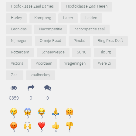
Hoofdklasse Zaal Dames
Hoofdklasse Zaal Heren
Hurley
Kampong
Laren
Leiden
Leonidas
Nacompetitie
nacompetitie zaal
Nijmegen
Oranje-Rood
Pinoké
Ring Pass Delft
Rotterdam
Schaerweijde
SCHC
Tilburg
Victoria
Voordaan
Wageningen
Were Di
Zaal
zaalhockey
8859
0
0
0
0
0
1
0
0
0
2
4
1