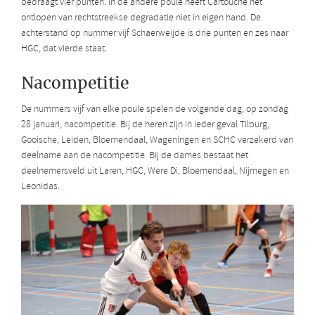
bedraagt vier punten. In de andere poule heeft Cartouche het
ontlopen van rechtstreekse degradatie niet in eigen hand. De
achterstand op nummer vijf Schaerweijde is drie punten en zes naar
HGC, dat vierde staat.
Nacompetitie
De nummers vijf van elke poule spelen de volgende dag, op zondag
28 januari, nacompetitie. Bij de heren zijn in ieder geval Tilburg,
Gooische, Leiden, Bloemendaal, Wageningen en SCHC verzekerd van
deelname aan de nacompetitie. Bij de dames bestaat het
deelnemersveld uit Laren, HGC, Were Di, Bloemendaal, Nijmegen en
Leonidas.