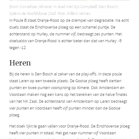
Bram Cornelisse (Almere) in duel met Gijs Campbell (Den Bosch)
tijdens de Hoofdklasse Zaal. Foto: Willem Vernes
In Poule B staat Oranje-Rood op de drempel van degradatie. Na acht
duels staat de Eindhovense ploeg op een schamel puntje. De
achterstand op Hurley, de nummer vijf, bedraagt zes punten. Het
doelsaldo van Oranje-Rood is echter beter dan dat van Hurley: -9
tegen -12.
Heren
Bij de heren is Den Bosch al zeker van de play-offs. In deze poule
staat Laren op een tweede plaats. De Gooise ploeg heeft dertien
punten en twee punten voorsprong op Almere. Ook Amsterdam en
Voordaan maken nog een kans op het bereiken van de halve finales
van het NK Zaal. De achterstand van Amsterdam op Laren bedraagt
vier punten en Voordaan heeft vijf punten minder dan de Gooise
ploeg.
Het doek lijkt te gaan vallen voor Oranje-Rood. De Eindhovense ploeg
heeft vier punten in totaal. Het gat naar nummer vijf Voordaan