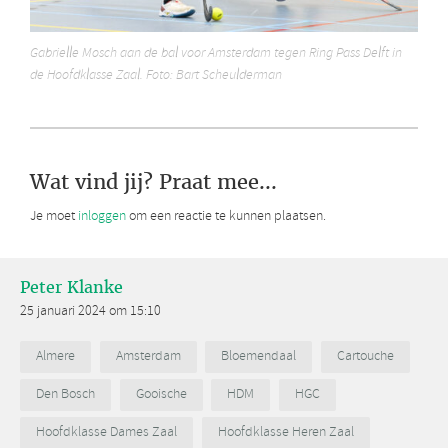
Gabrielle Mosch aan de bal voor Amsterdam tegen Ring Pass Delft in
de Hoofdklasse Zaal. Foto: Bart Scheulderman
Wat vind jij? Praat mee...
Je moet
inloggen
om een reactie te kunnen plaatsen.
Peter Klanke
25 januari 2024 om 15:10
Almere
Amsterdam
Bloemendaal
Cartouche
Den Bosch
Gooische
HDM
HGC
Hoofdklasse Dames Zaal
Hoofdklasse Heren Zaal