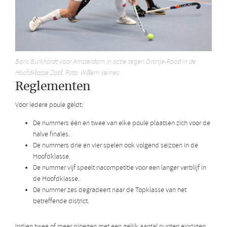
Boris Burkhardt voor Amsterdam in actie tegen Oranje-Rood in de
Hoofdklasse Zaal. Foto: Willem Vernes
Reglementen
Voor iedere poule geldt:
De nummers één en twee van elke poule plaatsen zich voor de
halve finales.
De nummers drie en vier spelen ook volgend seizoen in de
Hoofdklasse.
De nummer vijf speelt nacompetitie voor een langer verblijf in
de Hoofdklasse.
De nummer zes degradeert naar de Topklasse van het
betreffende district.
Indien twee of meer ploegen met een gelijk aantal punten eindigen,