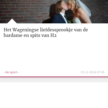
Het Wageningse liefdessprookje van de
bardame en spits van H2
- de sport -
22-11-2024 07:00