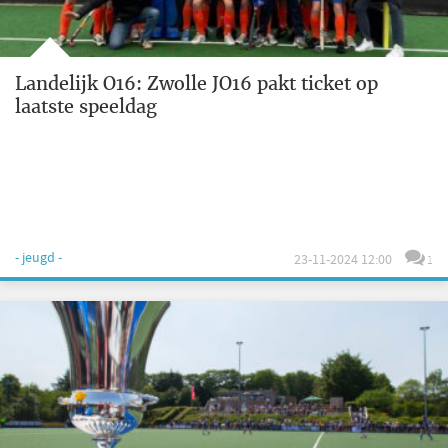
Landelijk O16: Zwolle JO16 pakt ticket op
laatste speeldag
- jeugd -
23-11-2024 12:00
1