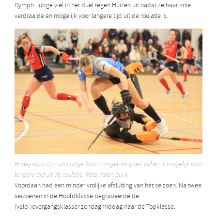
Dymph Luttge viel in het duel tegen Huizen uit nadat ze haar knie
verdraaide en mogelijk voor langere tijd uit de roulatie is.
Hurley-spits Dymph Luttge kwam ongelukkig ten val en is mogelijk voor
langere tijd uit de roulatie. Foto: Koen Suyk
Voordaan had een minder vrolijke afsluiting van het seizoen. Na twee
seizoenen in de Hoofdklasse degradeerde de
(veld-)overgangsklasser zondagmiddag naar de Topklasse.