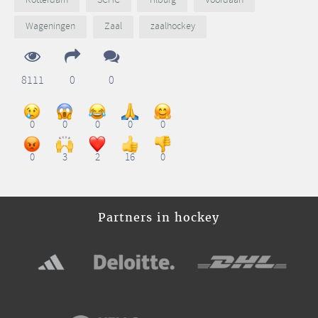
Rotterdam
SCHC
Tilburg
Voordaan
Wageningen
Zaal
zaalhockey
8111
0
0
0
0
0
0
0
0
3
2
16
0
Partners in hockey