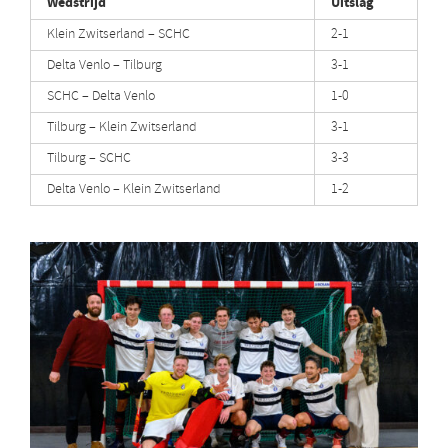
Wedstrijd
Uitslag
Klein Zwitserland – SCHC
2-1
Delta Venlo – Tilburg
3-1
SCHC – Delta Venlo
1-0
Tilburg – Klein Zwitserland
3-1
Tilburg – SCHC
3-3
Delta Venlo – Klein Zwitserland
1-2