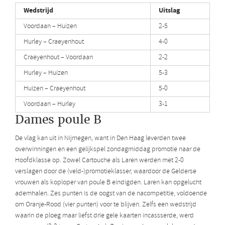
Wedstrijd
Uitslag
Voordaan – Huizen
2-5
Hurley – Craeyenhout
4-0
Craeyenhout – Voordaan
2-2
Hurley – Huizen
5-3
Huizen – Craeyenhout
5-0
Voordaan – Hurley
3-1
Dames poule B
De vlag kan uit in Nijmegen, want in Den Haag leverden twee
overwinningen en een gelijkspel zondagmiddag promotie naar de
Hoofdklasse op. Zowel Cartouche als Laren werden met 2-0
verslagen door de (veld-)promotieklasser, waardoor de Gelderse
vrouwen als koploper van poule B eindigden. Laren kan opgelucht
ademhalen. Zes punten is de oogst van de nacompetitie, voldoende
om Oranje-Rood (vier punten) voor te blijven. Zelfs een wedstrijd
waarin de ploeg maar liefst drie gele kaarten incassserde, werd