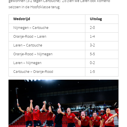
gewonnen (3-2 tegen Cartouche). Zo zien we Laren ook komend
seizoen in de Hoofdklasse terug.
Wedstrijd
Uitslag
Nijmegen – Cartouche
2-0
Oranje-Rood – Laren
1-4
Laren – Cartouche
3-2
Oranje-Rood – Nijmegen
5-5
Laren – Nijmegen
0-2
Cartouche – Oranje-Rood
1-5