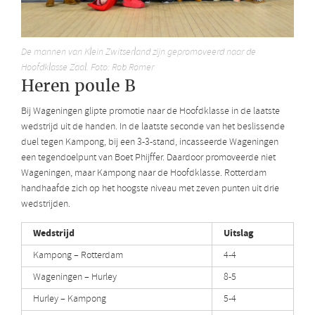
De mannen van Klein Zwitserland zijn gepromoveerd naar de
Hoofdklasse Zaal. Foto: Rob Romer
Heren poule B
Bij Wageningen glipte promotie naar de Hoofdklasse in de laatste
wedstrijd uit de handen. In de laatste seconde van het beslissende
duel tegen Kampong, bij een 3-3-stand, incasseerde Wageningen
een tegendoelpunt van Boet Phijffer. Daardoor promoveerde niet
Wageningen, maar Kampong naar de Hoofdklasse. Rotterdam
handhaafde zich op het hoogste niveau met zeven punten uit drie
wedstrijden.
Wedstrijd
Uitslag
Kampong – Rotterdam
4-4
Wageningen – Hurley
8-5
Hurley – Kampong
5-4