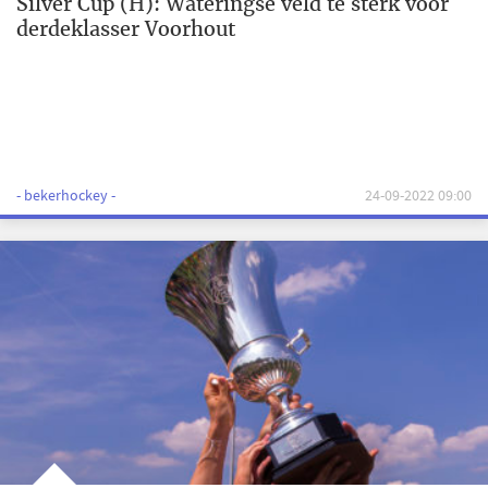
Silver Cup (H): Wateringse veld te sterk voor
derdeklasser Voorhout
- bekerhockey -
24-09-2022 09:00