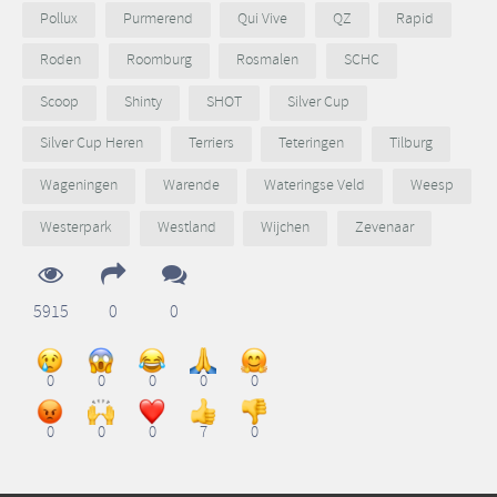
Pollux
Purmerend
Qui Vive
QZ
Rapid
Roden
Roomburg
Rosmalen
SCHC
Scoop
Shinty
SHOT
Silver Cup
Silver Cup Heren
Terriers
Teteringen
Tilburg
Wageningen
Warende
Wateringse Veld
Weesp
Westerpark
Westland
Wijchen
Zevenaar
5915
0
0
0
0
0
0
0
0
0
0
7
0