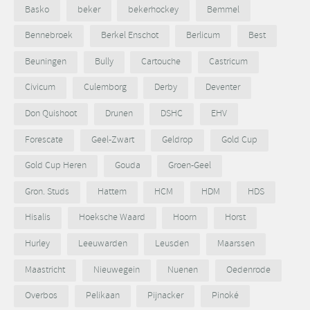
Basko
beker
bekerhockey
Bemmel
Bennebroek
Berkel Enschot
Berlicum
Best
Beuningen
Bully
Cartouche
Castricum
Civicum
Culemborg
Derby
Deventer
Don Quishoot
Drunen
DSHC
EHV
Forescate
Geel-Zwart
Geldrop
Gold Cup
Gold Cup Heren
Gouda
Groen-Geel
Gron. Studs
Hattem
HCM
HDM
HDS
Hisalis
Hoeksche Waard
Hoorn
Horst
Hurley
Leeuwarden
Leusden
Maarssen
Maastricht
Nieuwegein
Nuenen
Oedenrode
Overbos
Pelikaan
Pijnacker
Pinoké