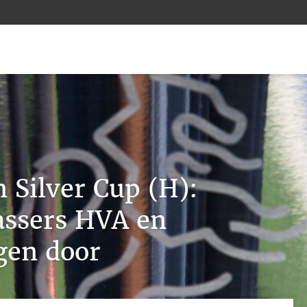
n Silver Cup (H):
assers HVA en
gen door