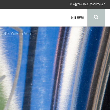
inloggen
/
account aanmaken
NIEUWS
Foto: Willem Vernes