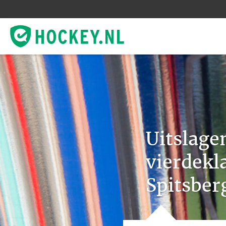
Uitslage
vierdekl
Spitsber