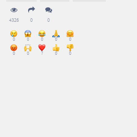
4326
0
0
0
0
0
0
0
0
0
7
0
0