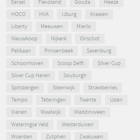
Eersel
Flevoland
Gouda
Heeze
HOCO
HVA
IJburg
Kraaien
Liberty
Meeuwen
Mierlo
Nieuwkoop
Nijkerk
Oirschot
Pelikaan
Prinsenbeek
Saxenburg
Schoonhoven
Scoop Delft
Silver Cup
Silver Cup Heren
Souburgh
Spitsbergen
Steenwijk
Strawberries
Tempo
Teteringen
Twente
Uden
Vianen
Waalwijk
Waddinxveen
Wateringse Veld
Westerduiven
Woerden
Zutphen
Zwaluwen