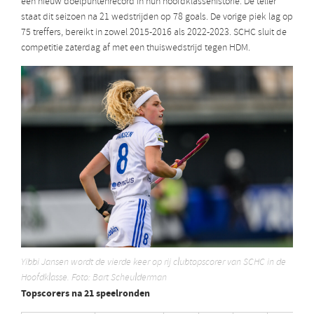
een nieuw doelpuntenrecord in hun hoofdklassehistorie. De teller
staat dit seizoen na 21 wedstrijden op 78 goals. De vorige piek lag op
75 treffers, bereikt in zowel 2015-2016 als 2022-2023. SCHC sluit de
competitie zaterdag af met een thuiswedstrijd tegen HDM.
Yibbi Jansen wordt de vierde keer op rij clubtopscorer van SCHC in de
Hoofdklasse. Foto: Bart Scheulderman
Topscorers na 21 speelronden