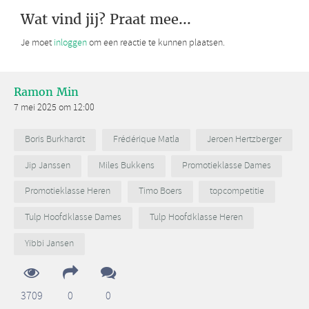
Wat vind jij? Praat mee...
Je moet
inloggen
om een reactie te kunnen plaatsen.
Ramon Min
7 mei 2025 om 12:00
Boris Burkhardt
Frédérique Matla
Jeroen Hertzberger
Jip Janssen
Miles Bukkens
Promotieklasse Dames
Promotieklasse Heren
Timo Boers
topcompetitie
Tulp Hoofdklasse Dames
Tulp Hoofdklasse Heren
Yibbi Jansen
3709
0
0