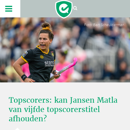
Foto: Bart Scheulderman
Topscorers: kan Jansen Matla
van vijfde topscorerstitel
afhouden?