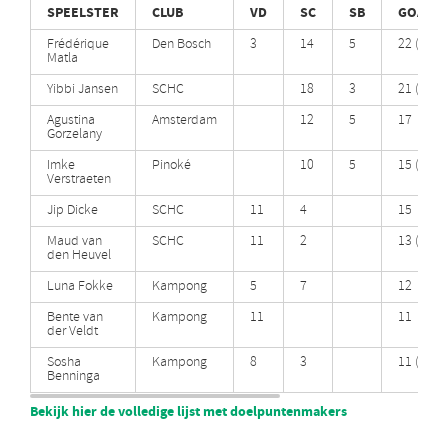
SPEELSTER
CLUB
VD
SC
SB
GOALS
Frédérique
Den Bosch
3
14
5
22 (+3)
Matla
Yibbi Jansen
SCHC
18
3
21 (+2)
Agustina
Amsterdam
12
5
17
Gorzelany
Imke
Pinoké
10
5
15 (+1)
Verstraeten
Jip Dicke
SCHC
11
4
15
Maud van
SCHC
11
2
13 (+2)
den Heuvel
Luna Fokke
Kampong
5
7
12
Bente van
Kampong
11
11
der Veldt
Sosha
Kampong
8
3
11 (+1)
Benninga
Bekijk hier de volledige lijst met doelpuntenmakers