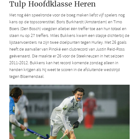
Tulp Hoofdklasse Heren
Met nog één speelronde voor de boeg maken liefst vijf spelers nog
kans op de topscorerstitel. Boris Burkhardt (Amsterdam) en Timo
Boers (Den Bosch) voegden allebei één treffer toe aan hun totaal en
staan nu op 27 treffers. Miles Bukkens kwam een stapje dichterbij de
lijstaanvoerders na zijn twee doelpunten tegen Hurley. Met 26 goals
heeft de aanvaller van Pinoké een clubrecord van Justin Reid-Ross
geëvenaard. Die maakte er 26 voor de Steekneuzen in het seizoen
2011-2012. Bukkens kan het record komende zondag alleen in
handen krijgen als hij weet te scoren in de afsluitende wedstrijd
tegen Bloemendaal.