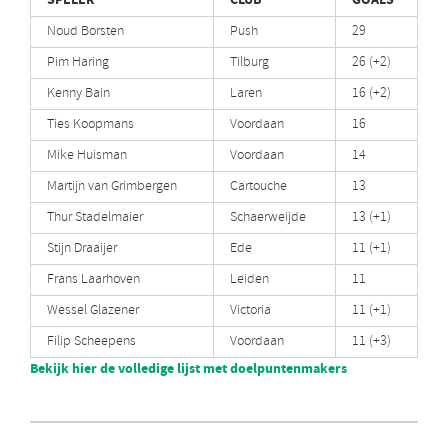
Noud Borsten
Push
29
Pim Haring
Tilburg
26 (+2)
Kenny Bain
Laren
16 (+2)
Ties Koopmans
Voordaan
16
Mike Huisman
Voordaan
14
Martijn van Grimbergen
Cartouche
13
Thur Stadelmaier
Schaerweijde
13 (+1)
Stijn Draaijer
Ede
11 (+1)
Frans Laarhoven
Leiden
11
Wessel Glazener
Victoria
11 (+1)
Filip Scheepens
Voordaan
11 (+3)
Bekijk hier de volledige lijst met doelpuntenmakers