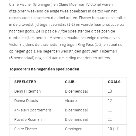
Claire Fischer (Groningen) en Claire Moerman (Victoria) waren
afgelopen weekend de enige twee speelsters in de top van het
topschuttersklassement die doel troffen. Fischer benutte een strafbal
in de uitwedstrijd tegen Leonidas (1-1) en voerde haar productie op
naar tien goals. Ze is pas de vijfde speelster die dit seizoen de
dubbele cijfers bereikt. Moerman maakte het enige doelpunt van
Victoria tijdens de thuisnederlaag tegen Ring Pass (1-2) en staat nu
op negen goals. Na negentien wedstrijden gaat Demi Hilterman
(Bloemendaal) nog altijd aan de leiding met dertien treffers.
Topscorers na negentien speelronden
SPEELSTER
CLUB
GOALS
Demi Hilterman
Bloemendaal
13
Donna Dupuis
Victoria
12
Ankelein Baardemans
Bloemendaal
11
Rosalie Rosman
Bloemendaal
11
Claire Fischer
Groningen
10 (+1)