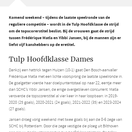
Komend weekend – tijdens de laatste speelronde van de
reguliere competitie – wordt in de Tulp Hoofdklasse de strijd
om de topscorerstitel beslist. Bij de vrouwen gaat de strijd
tussen Frédérique Matla en Yibbi Jansen, bij de mannen zijn er
liefst vijf kanshebbers op de eretitel.
Tulp Hoofdklasse Dames
Dankzij een hattrick tegen Huizen (10-1) gaat Den Bosch-aanvaller
Frédérique Matla met een lichte voorsprong de laatste speelronde in.
De goalgetter voerde haar doelpuntentotaal op naar 22, eentje meer
dan SCHC’s Yibbi Jansen, de enige overgebleven concurrent. Matla
veroverde de topscorerstitel al vier keer in haar loopbaan: in 2019-
2020 (25 goals), 2020-2021 (24 goals), 2021-2022 (35) en 2023-2024
(27 goals).
Jansen droeg vorig weekend met twee goals bij aan de 0-6 zege van
SCHC bij Rotterdam. Door die zege vestigde de ploeg uit Bilthoven