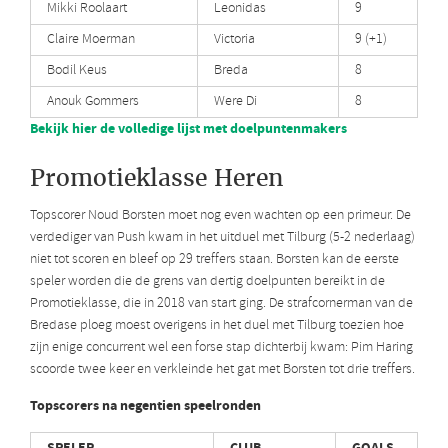
Mikki Roolaart
Leonidas
9
Claire Moerman
Victoria
9 (+1)
Bodil Keus
Breda
8
Anouk Gommers
Were Di
8
Bekijk hier de volledige lijst met doelpuntenmakers
Promotieklasse Heren
Topscorer Noud Borsten moet nog even wachten op een primeur. De
verdediger van Push kwam in het uitduel met Tilburg (5-2 nederlaag)
niet tot scoren en bleef op 29 treffers staan. Borsten kan de eerste
speler worden die de grens van dertig doelpunten bereikt in de
Promotieklasse, die in 2018 van start ging. De strafcornerman van de
Bredase ploeg moest overigens in het duel met Tilburg toezien hoe
zijn enige concurrent wel een forse stap dichterbij kwam: Pim Haring
scoorde twee keer en verkleinde het gat met Borsten tot drie treffers.
Topscorers na negentien speelronden
SPELER
CLUB
GOALS