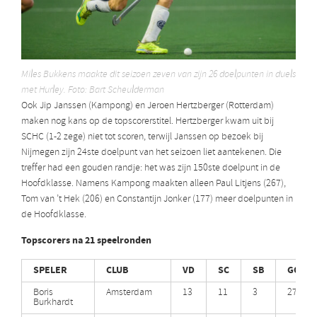
Miles Bukkens maakte dit seizoen zeven van zijn 26 doelpunten in duels
met Hurley. Foto: Bart Scheulderman
Ook Jip Janssen (Kampong) en Jeroen Hertzberger (Rotterdam)
maken nog kans op de topscorerstitel. Hertzberger kwam uit bij
SCHC (1-2 zege) niet tot scoren, terwijl Janssen op bezoek bij
Nijmegen zijn 24ste doelpunt van het seizoen liet aantekenen. Die
treffer had een gouden randje: het was zijn 150ste doelpunt in de
Hoofdklasse. Namens Kampong maakten alleen Paul Litjens (267),
Tom van ’t Hek (206) en Constantijn Jonker (177) meer doelpunten in
de Hoofdklasse.
Topscorers na 21 speelronden
SPELER
CLUB
VD
SC
SB
GOALS
Boris
Amsterdam
13
11
3
27 (+1)
Burkhardt