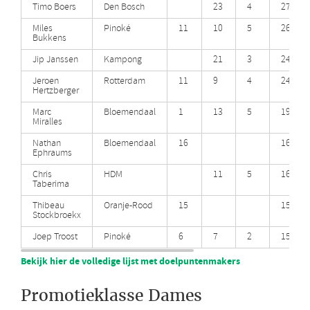
Timo Boers
Den Bosch
23
4
27 (+1)
Miles
Pinoké
11
10
5
26 (+2)
Bukkens
Jip Janssen
Kampong
21
3
24 (+1)
Jeroen
Rotterdam
11
9
4
24
Hertzberger
Marc
Bloemendaal
1
13
5
19
Miralles
Nathan
Bloemendaal
16
16
Ephraums
Chris
HDM
11
5
16 (+1)
Taberima
Thibeau
Oranje-Rood
15
15
Stockbroekx
Joep Troost
Pinoké
6
7
2
15 (+1)
Bekijk hier de volledige lijst met doelpuntenmakers
Promotieklasse Dames