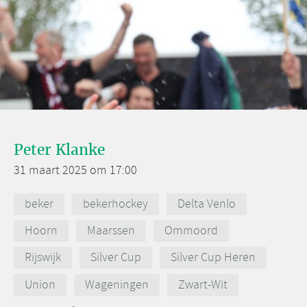
Peter Klanke
31 maart 2025 om 17:00
beker
bekerhockey
Delta Venlo
Hoorn
Maarssen
Ommoord
Rijswijk
Silver Cup
Silver Cup Heren
Union
Wageningen
Zwart-Wit