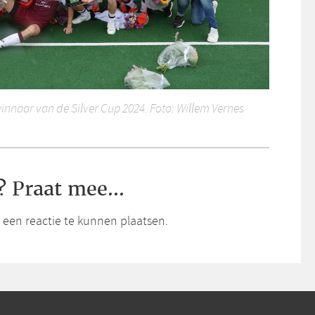
winnaar van de Silver Cup 2024. Foto: Willem Vernes
? Praat mee...
een reactie te kunnen plaatsen.