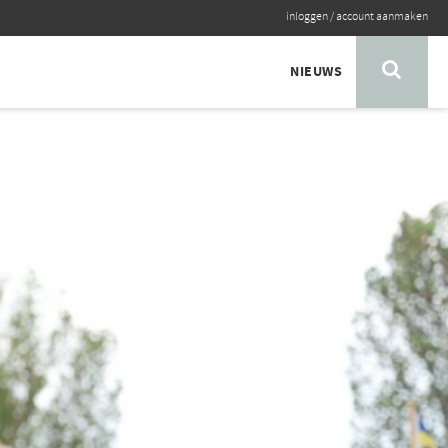
inloggen
/
account aanmaken
NIEUWS
Foto: Willem Vernes