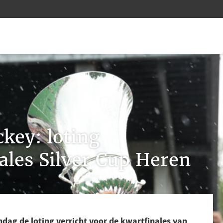
key: loting
ales Silver Cup Heren
ag de loting verricht voor de kwartfinales van