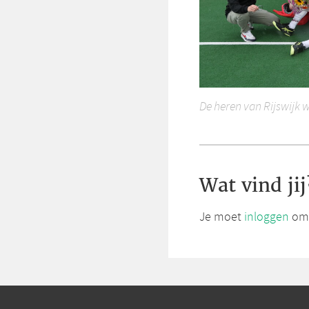
De heren van Rijswijk 
Wat vind jij
Je moet
inloggen
om 