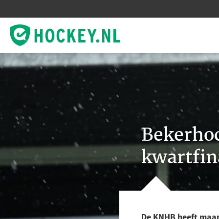
Bekerhoc
kwartfin
De KNHB heeft maand