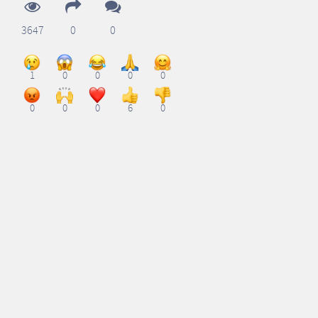
3647
0
0
1
0
0
0
0
0
0
0
6
0