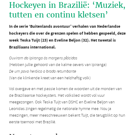
Hockeyen in Brazilië: ‘Muziek,
tutten en continu kletsen’
In de serie ‘Buitenlands avontuur’ verhalen van Nederlandse
hockeyers die over de grenzen spelen of hebben gespeeld, deze
week Teska Tuijt (23) en Eveline Beljon (32). Het tweetal is
Braziliaans international.
Ouviram do Ipiranga às margens plácidas
(Hebben jullie gehoord van de kalme oevers van Ipiranga)
De um povo heróico o brado retumbante
(Van de klinkende kreet van een heldhaftig volk)
Vol overgave en met passie komen de woorden uit de monden van
de Braziliaanse hockeysters. Het volkslied wordt vol vuur
meegezongen. Ook Teska Tuijt van DSHC en Eveline Beljon van
Leonidas zingen regelmatig de nationale hymne mee. Nou ja
meezingen, meer meeschreeuwen bekent Tuijt, die terugblikt op hun
eerste toernooi met Brazilië.