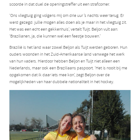
scoorde in dat duel de openingstreffer uit een strafcorner.
‘Ons vliegtuig ging volgens mij om drie uur ’s nachts weer terug. Er
werd gezegd: jullie mogen alles doen als je maar in het vliegtuig zit.
Het was een echt een gekkenhuis’, vertelt Tuijt. Beljon vult aan:
‘Brazilianen, ja, die kunnen wel een feestje bouwen.’
Brazilië is het land waar zowel Beljon als Tuijt werden geboren. Hun
ouders woonden in het Zuid-Amerikaanse land vanwege het werk
van hun vaders. Hierdoor hebben Beljon en Tuijt niet alleen een
Nederlands, maar ook een Braziliaans paspoort. ‘Het is nooit bij me
opgekomen dat ik daar iets mee kon’, zegt Beljon over de
mogelijkheden van haar dubbele nationaliteit in het hockey.