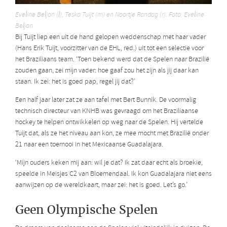
Eveline Beljon (l), Teska Tuijt (m) en Noortje Randag (r). Foto: Eveline
Beljon
Bij Tuijt liep een uit de hand gelopen weddenschap met haar vader
(Hans Erik Tuijt, voorzitter van de EHL, red.) uit tot een selectie voor
het Braziliaans team. ‘Toen bekend werd dat de Spelen naar Brazilië
zouden gaan, zei mijn vader: hoe gaaf zou het zijn als jij daar kan
staan. Ik zei: het is goed pap, regel jij dat?’
Een half jaar later zat ze aan tafel met Bert Bunnik. De voormalig
technisch directeur van KNHB was gevraagd om het Braziliaanse
hockey te helpen ontwikkelen op weg naar de Spelen. Hij vertelde
Tuijt dat, als ze het niveau aan kon, ze mee mocht met Brazilië onder
21 naar een toernooi in het Mexicaanse Guadalajara.
‘Mijn ouders keken mij aan: wil je dat? Ik zat daar echt als broekie,
speelde in Meisjes C2 van Bloemendaal. Ik kon Guadalajara niet eens
aanwijzen op de wereldkaart, maar zei: het is goed. Let’s go.’
Geen Olympische Spelen