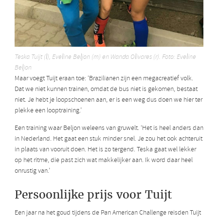
Teska Tuijt (l), Eveline Beljon (m) en Wanda Olivares (r). Foto: Eveline
Beljon
Maar voegt Tuijt eraan toe: ‘Brazilianen zijn een megacreatief volk.
Dat we niet kunnen trainen, omdat de bus niet is gekomen, bestaat
niet. Je hebt je loopschoenen aan, er is een weg dus doen we hier ter
plekke een looptraining.’
Een training waar Beljon weleens van gruwelt. ‘Het is heel anders dan
in Nederland. Het gaat een stuk minder snel. Je zou het ook achteruit
in plaats van vooruit doen. Het is zo tergend. Teska gaat wel lekker
op het ritme, die past zich wat makkelijker aan. Ik word daar heel
onrustig van.’
Persoonlijke prijs voor Tuijt
Een jaar na het goud tijdens de Pan American Challenge reisden Tuijt