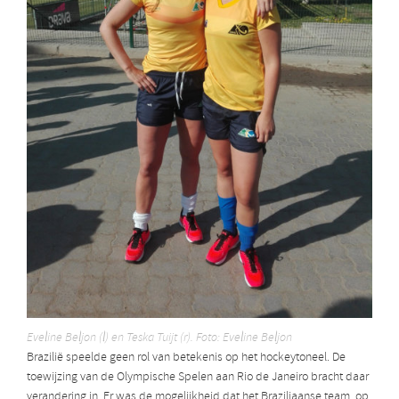
Eveline Beljon (l) en Teska Tuijt (r). Foto: Eveline Beljon
Brazilië speelde geen rol van betekenis op het hockeytoneel. De
toewijzing van de Olympische Spelen aan Rio de Janeiro bracht daar
verandering in. Er was de mogelijkheid dat het Braziliaanse team, op