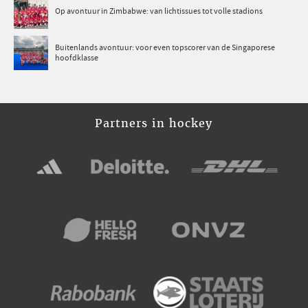
Op avontuur in Zimbabwe: van lichtissues tot volle stadions
Buitenlands avontuur: voor even topscorer van de Singaporese
hoofdklasse
Partners in hockey