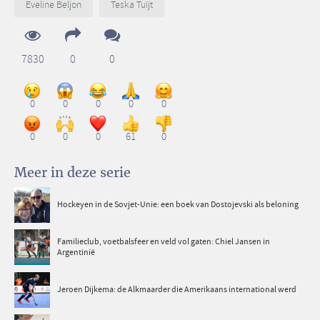
Eveline Beljon
Teska Tuijt
7830
0
0
0
0
0
0
0
0
0
0
61
0
Meer in deze serie
Hockeyen in de Sovjet-Unie: een boek van Dostojevski als beloning
Familieclub, voetbalsfeer en veld vol gaten: Chiel Jansen in
Argentinië
Jeroen Dijkema: de Alkmaarder die Amerikaans international werd