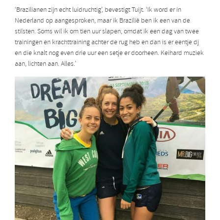
‘Brazilianen zijn echt luidruchtig’, bevestigt Tuijt. ‘Ik word er in
Nederland op aangesproken, maar ik Brazilië ben ik een van de
stilsten. Soms wil ik om tien uur slapen, omdat ik een dag van twee
trainingen en krachttraining achter de rug heb en dan is er eentje dj
en die knalt nog even drie uur een setje er doorheen. Keihard muziek
aan, lichten aan. Alles.’