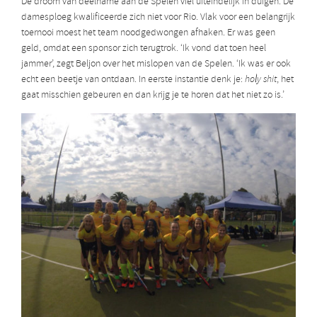
De droom van deelname aan de Spelen viel uiteindelijk in duigen. De
damesploeg kwalificeerde zich niet voor Rio. Vlak voor een belangrijk
toernooi moest het team noodgedwongen afhaken. Er was geen
geld, omdat een sponsor zich terugtrok. ‘Ik vond dat toen heel
jammer’, zegt Beljon over het mislopen van de Spelen. ‘Ik was er ook
echt een beetje van ontdaan. In eerste instantie denk je:
holy shit
, het
gaat misschien gebeuren en dan krijg je te horen dat het niet zo is.’