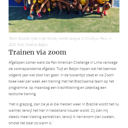
Team Brazilië tijdens de Hockey World League in Chiclayo, Peru, in
2016. Foto: Eveline Beljon
Trainen via zoom
Afgelopen zomer werd de Pan American Challenge in Lima vanwege
de coronapandemie afgelast. Tuijt en Beljon hopen dat het toernooi
volgend jaar wel door kan gaan. In de tussentijd staat er via Zoom
twee keer per week een training met het Braziliaanse team op het
programma: op maandag een krachttraining en zaterdag een
tactische training.
‘Het is grappig, dan zie je al die meiden weer. In Brazilië wordt het nu
warmer, terwijl het hier in Nederland kouder wordt. Zij zien mij
steeds meer kleding aantrekken, terwijl ik hen enorm zien zweten,
omdat het daar zo warm is.’