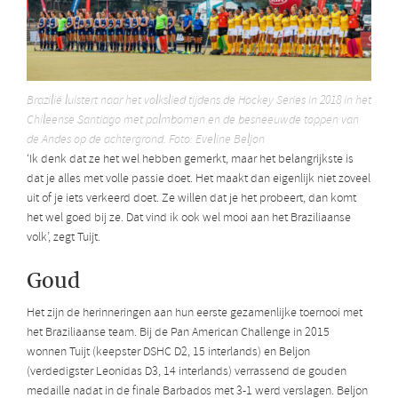
Brazilië luistert naar het volkslied tijdens de Hockey Series in 2018 in het
Chileense Santiago met palmbomen en de besneeuwde toppen van
de Andes op de achtergrond. Foto: Eveline Beljon
‘Ik denk dat ze het wel hebben gemerkt, maar het belangrijkste is
dat je alles met volle passie doet. Het maakt dan eigenlijk niet zoveel
uit of je iets verkeerd doet. Ze willen dat je het probeert, dan komt
het wel goed bij ze. Dat vind ik ook wel mooi aan het Braziliaanse
volk’, zegt Tuijt.
Goud
Het zijn de herinneringen aan hun eerste gezamenlijke toernooi met
het Braziliaanse team. Bij de Pan American Challenge in 2015
wonnen Tuijt (keepster DSHC D2, 15 interlands) en Beljon
(verdedigster Leonidas D3, 14 interlands) verrassend de gouden
medaille nadat in de finale Barbados met 3-1 werd verslagen. Beljon