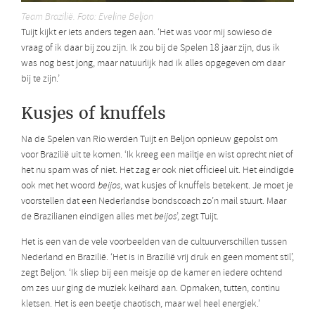
Team Brazilië. Foto: Eveline Beljon
Tuijt kijkt er iets anders tegen aan. ‘Het was voor mij sowieso de
vraag of ik daar bij zou zijn. Ik zou bij de Spelen 18 jaar zijn, dus ik
was nog best jong, maar natuurlijk had ik alles opgegeven om daar
bij te zijn.’
Kusjes of knuffels
Na de Spelen van Rio werden Tuijt en Beljon opnieuw gepolst om
voor Brazilië uit te komen. ‘Ik kreeg een mailtje en wist oprecht niet of
het nu spam was of niet. Het zag er ook niet officieel uit. Het eindigde
ook met het woord
beijos
, wat kusjes of knuffels betekent. Je moet je
voorstellen dat een Nederlandse bondscoach zo’n mail stuurt. Maar
de Brazilianen eindigen alles met
beijos
’, zegt Tuijt.
Het is een van de vele voorbeelden van de cultuurverschillen tussen
Nederland en Brazilië. ‘Het is in Brazilië vrij druk en geen moment stil’,
zegt Beljon. ‘Ik sliep bij een meisje op de kamer en iedere ochtend
om zes uur ging de muziek keihard aan. Opmaken, tutten, continu
kletsen. Het is een beetje chaotisch, maar wel heel energiek.’