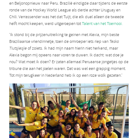
en Beljonopnieuw naar Peru. Brazilië eindigde daar tijdens de eerste
ronde van de Hockey World League als derde achter Uruguay en
Chili. Verrassender was het dat Tuijt, die elk duel alleen de tweede
helft mocht keepen, werd uitgeroepen tot
Talent van het Toernooi.
‘Ik stond bij de prijzenuitreiking te geinen met Alexia, mijn beste
Braziliaanse vriendinnetje, toen de omroeper iets riep van
Teska
Tiutsjiesjie
of zoiets. Ik had mijn naam hierin niet herkend, maar
Alexia begon mij opeens naar voren te duwen. Ik dacht: wat doe je
nou? Wat moet ik doen? Er zaten allemaal Peruaanse jongetjes op de
tribune die aan het joelen waren. Dat was wel een grappig moment.
Tot mijn terugkeer in Nederland heb ik op een roze wolk gezeten.’