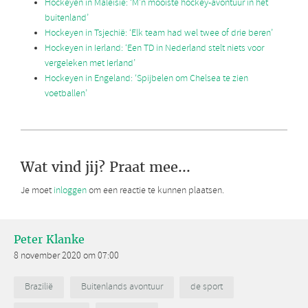
Hockeyen in Maleisië: ‘M’n mooiste hockey-avontuur in het
buitenland’
Hockeyen in Tsjechië: ‘Elk team had wel twee of drie beren’
Hockeyen in Ierland: ‘Een TD in Nederland stelt niets voor
vergeleken met Ierland’
Hockeyen in Engeland: ‘Spijbelen om Chelsea te zien
voetballen’
Wat vind jij? Praat mee...
Je moet
inloggen
om een reactie te kunnen plaatsen.
Peter Klanke
8 november 2020 om 07:00
Brazilië
Buitenlands avontuur
de sport