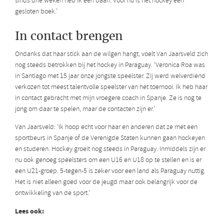
sinds drie weken heb ik een baan. Voor nu is het hockey een
gesloten boek.’
In contact brengen
Ondanks dat haar stick aan de wilgen hangt, voelt Van Jaarsveld zich
nog steeds betrokken bij het hockey in Paraguay. ‘Veronica Roa was
in Santiago met 15 jaar onze jongste speelster. Zij werd welverdiend
verkozen tot meest talentvolle speelster van het toernooi. Ik heb haar
in contact gebracht met mijn vroegere coach in Spanje. Ze is nog te
jong om daar te spelen, maar de contacten zijn er.’
Van Jaarsveld: ‘Ik hoop echt voor haar en anderen dat ze met een
sportbeurs in Spanje of de Verenigde Staten kunnen gaan hockeyen
en studeren. Hockey groeit nog steeds in Paraguay. Inmiddels zijn er
nu ook genoeg speelsters om een U16 en U18 op te stellen en is er
een U21-groep. 5-tegen-5 is zeker voor een land als Paraguay nuttig.
Het is niet alleen goed voor de jeugd maar ook belangrijk voor de
ontwikkeling van de sport.’
Lees ook: