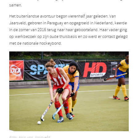
samen.
Het buitenlandse avontuur begon vierenhalf jaar geleden. Van
Jaarsveld, geboren in Paraguay en opgegroeid in Nederland, keerde
in de zomer van 2016 terug naar haar geboorteland. Haar vader ging
op werkbezoek op zijn oude thuisbasis en zo werd er contact gelegd
met de nationale hockeybond.
Foto: Anja van Jaarsveld