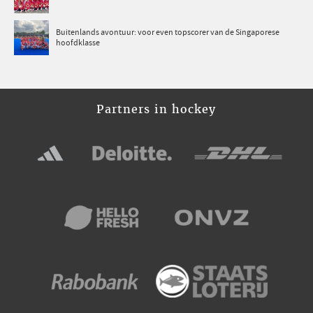
Buitenlands avontuur: voor even topscorer van de Singaporese
hoofdklasse
Partners in hockey