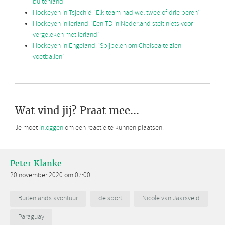
buitenland’
Hockeyen in Tsjechië: ‘Elk team had wel twee of drie beren’
Hockeyen in Ierland: ‘Een TD in Nederland stelt niets voor
vergeleken met Ierland’
Hockeyen in Engeland: ‘Spijbelen om Chelsea te zien
voetballen’
Wat vind jij? Praat mee...
Je moet
inloggen
om een reactie te kunnen plaatsen.
Peter Klanke
20 november 2020 om 07:00
Buitenlands avontuur
de sport
Nicole van Jaarsveld
Paraguay