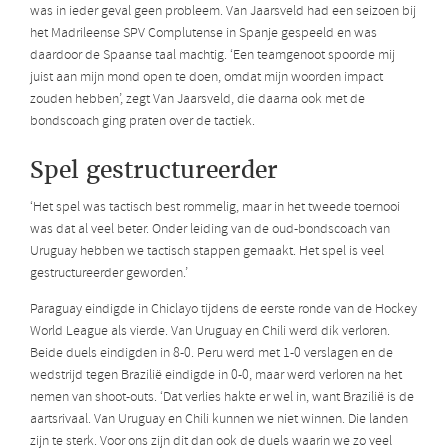
was in ieder geval geen probleem. Van Jaarsveld had een seizoen bij
het Madrileense SPV Complutense in Spanje gespeeld en was
daardoor de Spaanse taal machtig. ‘Een teamgenoot spoorde mij
juist aan mijn mond open te doen, omdat mijn woorden impact
zouden hebben’, zegt Van Jaarsveld, die daarna ook met de
bondscoach ging praten over de tactiek.
Spel gestructureerder
‘Het spel was tactisch best rommelig, maar in het tweede toernooi
was dat al veel beter. Onder leiding van de oud-bondscoach van
Uruguay hebben we tactisch stappen gemaakt. Het spel is veel
gestructureerder geworden.’
Paraguay eindigde in Chiclayo tijdens de eerste ronde van de Hockey
World League als vierde. Van Uruguay en Chili werd dik verloren.
Beide duels eindigden in 8-0. Peru werd met 1-0 verslagen en de
wedstrijd tegen Brazilië eindigde in 0-0, maar werd verloren na het
nemen van shoot-outs. ‘Dat verlies hakte er wel in, want Brazilië is de
aartsrivaal. Van Uruguay en Chili kunnen we niet winnen. Die landen
zijn te sterk. Voor ons zijn dit dan ook de duels waarin we zo veel