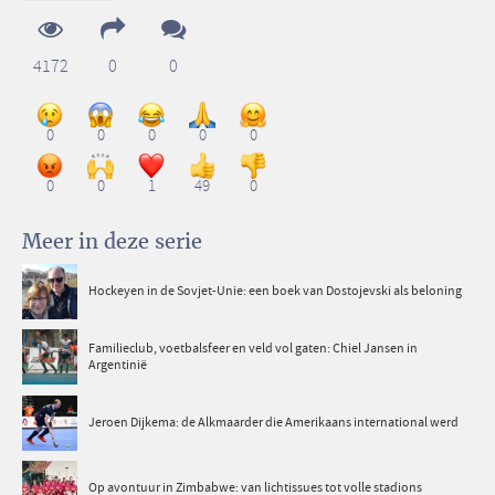
4172
0
0
0
0
0
0
0
0
0
1
49
0
Meer in deze serie
Hockeyen in de Sovjet-Unie: een boek van Dostojevski als beloning
Familieclub, voetbalsfeer en veld vol gaten: Chiel Jansen in
Argentinië
Jeroen Dijkema: de Alkmaarder die Amerikaans international werd
Op avontuur in Zimbabwe: van lichtissues tot volle stadions