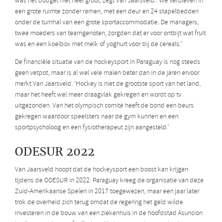
was het budget niet heel groot, zegt Van Jaarsveld. ‘We verbleven in
een grote ruimte zonder ramen, met een deur en 24 stapelbedden
onder de turnhal van een grote sportaccommodatie. De managers,
twee moeders van teamgenoten, zorgden dat er voor ontbijt wat fruit
was en een koelbox met melk of yoghurt voor bij de cereals.’
De financiële situatie van de hockeysport in Paraguay is nog steeds
geen vetpot, maar is al wel vele malen beter dan in de jaren ervoor
merkt Van Jaarsveld. ‘Hockey is niet de grootste sport van het land,
maar het heeft wel meer draagvlak gekregen en wordt op tv
uitgezonden. Van het olympisch comité heeft de bond een beurs
gekregen waardoor speelsters naar de gym kunnen en een
sportpsycholoog en een fysiotherapeut zijn aangesteld.’
ODESUR 2022
Van Jaarsveld hoopt dat de hockeysport een boost kan krijgen
tijdens de ODESUR in 2022. Paraguay kreeg de organisatie van deze
Zuid-Amerikaanse Spelen in 2017 toegewezen, maar een jaar later
trok de overheid zich terug omdat de regering het geld wilde
investeren in de bouw van een ziekenhuis in de hoofdstad Asuncion