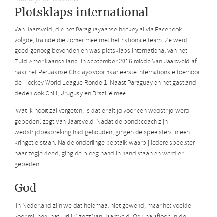
Plotsklaps international
Van Jaarsveld, die het Paraguayaanse hockey al via Facebook
volgde, trainde die zomer mee met het nationale team. Ze werd
goed genoeg bevonden en was plotsklaps international van het
Zuid-Amerikaanse land. In september 2016 reisde Van Jaarsveld af
naar het Peruaanse Chiclayo voor haar eerste internationale toernooi:
de Hockey World League Ronde 1. Naast Paraguay en het gastland
deden ook Chili, Uruguay en Brazilië mee.
‘Wat ik nooit zal vergeten, is dat er altijd voor een wedstrijd werd
gebeden’, zegt Van Jaarsveld. Nadat de bondscoach zijn
wedstrijdbespreking had gehouden, gingen de speelsters in een
kringetje staan. Na de onderlinge peptalk waarbij iedere speelster
haar zegje deed, ging de ploeg hand in hand staan en werd er
gebeden.
God
‘In Nederland zijn we dat helemaal niet gewend, maar het voelde
voor mij heel natuurlijk’, zegt Van Jaarsveld. Ook na afloop in de