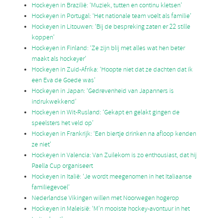
Hockeyen in Brazilië: ‘Muziek, tutten en continu kletsen’
Hockeyen in Portugal: ‘Het nationale team voelt als familie’
Hockeyen in Litouwen: ‘Bij de bespreking zaten er 22 stille
koppen’
Hockeyen in Finland: ‘Ze zijn blij met alles wat hen beter
maakt als hockeyer’
Hockeyen in Zuid-Afrika: ‘Hoopte niet dat ze dachten dat ik
een Eva de Goede was’
Hockeyen in Japan: ‘Gedrevenheid van Japanners is
indrukwekkend’
Hockeyen in Wit-Rusland: ‘Gekapt en gelakt gingen de
speelsters het veld op’
Hockeyen in Frankrijk: ‘Een biertje drinken na afloop kenden
ze niet’
Hockeyen in Valencia: Van Zuilekom is zo enthousiast, dat hij
Paella Cup organiseert
Hockeyen in Italië: ‘Je wordt meegenomen in het Italiaanse
familiegevoel’
Nederlandse Vikingen willen met Noorwegen hogerop
Hockeyen in Maleisië: ‘M’n mooiste hockey-avontuur in het