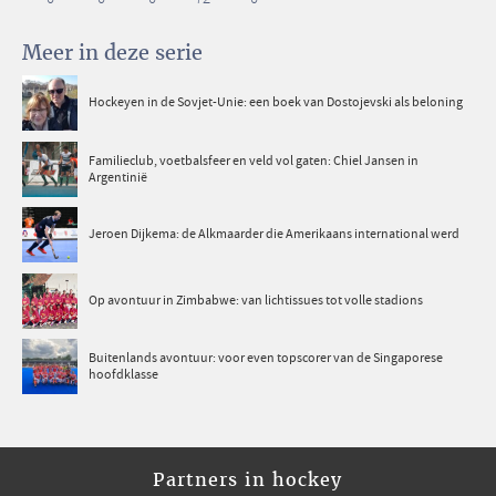
Meer in deze serie
Hockeyen in de Sovjet-Unie: een boek van Dostojevski als beloning
Familieclub, voetbalsfeer en veld vol gaten: Chiel Jansen in
Argentinië
Jeroen Dijkema: de Alkmaarder die Amerikaans international werd
Op avontuur in Zimbabwe: van lichtissues tot volle stadions
Buitenlands avontuur: voor even topscorer van de Singaporese
hoofdklasse
Partners in hockey