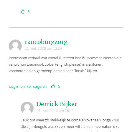
8
rancoburgzorg
21 mei, 2020 om 13:24
Interessant verhaal wat vooral illustreert hoe Europese studenten die
vanuit hun Erasmus-bubbel (english please) in sjablonen,
vooroordelen en gemeenplaatsen naar "locals" kijken.
Log in om te reageren
5
Derrick Bijker
21 mei, 2020 om 16:41
Leuk om weer zo makkelijk te oordelen over een jonge knul
die zijn vleugels uitslaat en meer wil zien en meemaken dat