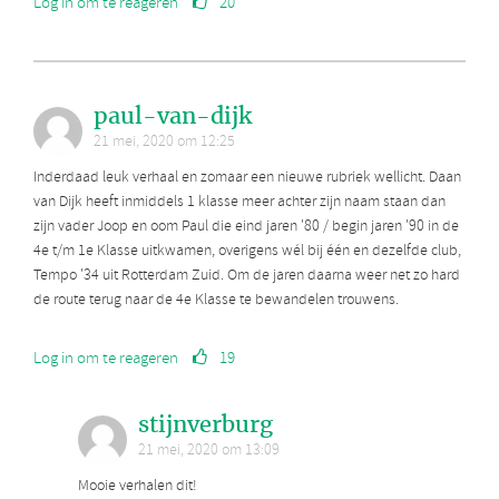
Log in om te reageren
20
paul-van-dijk
21 mei, 2020 om 12:25
Inderdaad leuk verhaal en zomaar een nieuwe rubriek wellicht. Daan
van Dijk heeft inmiddels 1 klasse meer achter zijn naam staan dan
zijn vader Joop en oom Paul die eind jaren '80 / begin jaren '90 in de
4e t/m 1e Klasse uitkwamen, overigens wél bij één en dezelfde club,
Tempo '34 uit Rotterdam Zuid. Om de jaren daarna weer net zo hard
de route terug naar de 4e Klasse te bewandelen trouwens.
Log in om te reageren
19
stijnverburg
21 mei, 2020 om 13:09
Mooie verhalen dit!