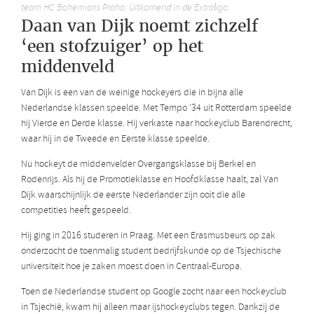
team HC Bohemians Praha. Uitkomend in de Extraliga.
Daan van Dijk noemt zichzelf
‘een stofzuiger’ op het
middenveld
Van Dijk is een van de weinige hockeyers die in bijna alle
Nederlandse klassen speelde. Met Tempo ’34 uit Rotterdam speelde
hij Vierde en Derde klasse. Hij verkaste naar hockeyclub Barendrecht,
waar hij in de Tweede en Eerste klasse speelde.
Nu hockeyt de middenvelder Overgangsklasse bij Berkel en
Rodenrijs. Als hij de Promotieklasse en Hoofdklasse haalt, zal Van
Dijk waarschijnlijk de eerste Nederlander zijn ooit die alle
competities heeft gespeeld.
Hij ging in 2016 studeren in Praag. Met een Erasmusbeurs op zak
onderzocht de toenmalig student bedrijfskunde op de Tsjechische
universiteit hoe je zaken moest doen in Centraal-Europa.
Toen de Nederlandse student op Google zocht naar een hockeyclub
in Tsjechië, kwam hij alleen maar ijshockeyclubs tegen. Dankzij de