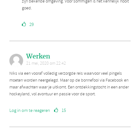
zijn bekende omgeving. Voor sommigen is het kennelijk nooit
goed.
29
Werken
21 mei, 2020 om 22:42
Niks via een vooraf volledig verzorgde reis waarvoor veel pingels
moeten worden neergelegd. Maar op de bonnefooi via Facebook en
maar afwachten waar je uitkomt. Een ontdekkingstocht in een ander
hockeyland, vol avontuur en passie voor de sport.
Log in om te reageren
15