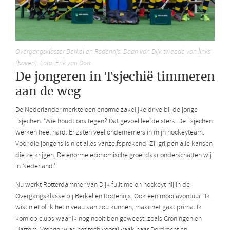
Overgangsklasser Berkel en Rodenrijs. Daan van Dijk tweede van links
(boven). Foto: Erik van Dort
De jongeren in Tsjechië timmeren
aan de weg
De Nederlander merkte een enorme zakelijke drive bij de jonge
Tsjechen. ‘Wie houdt ons tegen? Dat gevoel leefde sterk. De Tsjechen
werken heel hard. Er zaten veel ondernemers in mijn hockeyteam.
Voor die jongens is niet alles vanzelfsprekend. Zij grijpen alle kansen
die ze krijgen. De enorme economische groei daar onderschatten wij
in Nederland.’
Nu werkt Rotterdammer Van Dijk fulltime en hockeyt hij in de
Overgangsklasse bij Berkel en Rodenrijs. Ook een mooi avontuur. ‘Ik
wist niet of ik het niveau aan zou kunnen, maar het gaat prima. Ik
kom op clubs waar ik nog nooit ben geweest, zoals Groningen en