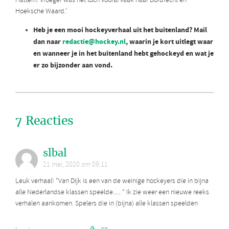
Hattem. Vroeger was het toch vooral vaak naar Dordrecht en
Hoeksche Waard.’
Heb je een mooi hockeyverhaal uit het buitenland? Mail
dan naar
redactie@hockey.nl
, waarin je kort uitlegt waar
en wanneer je in het buitenland hebt gehockeyd en wat je
er zo bijzonder aan vond.
7 Reacties
slbal
21 mei, 2020 om 09:11
Leuk verhaal! “Van Dijk is een van de weinige hockeyers die in bijna
alle Nederlandse klassen speelde..... “ Ik zie weer een nieuwe reeks
verhalen aankomen. Spelers die in (bijna) alle klassen speelden