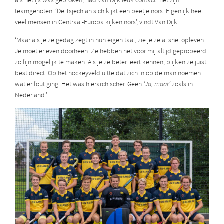
als het ijs was gebroken, had Van Dijk leuk contact met zijn
teamgenoten. ‘De Tsjech an sich kijkt een beetje nors. Eigenlijk heel
veel mensen in Centraal-Europa kijken nors’, vindt Van Dijk.
‘Maar als je ze gedag zegt in hun eigen taal, zie je ze al snel opleven.
Je moet er even doorheen. Ze hebben het voor mij altijd geprobeerd
zo fijn mogelijk te maken. Als je ze beter leert kennen, blijken ze juist
best direct. Op het hockeyveld uitte dat zich in op de man noemen
wat er fout ging. Het was hiërarchischer. Geen
‘Ja, maar’
zoals in
Nederland.’