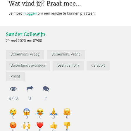
Wat vind jij? Praat mee...
Je moet
inloggen
om een reactie te kunnen plaatsen.
Sander Collewijn
21 mei 2020 om 07:00
Bohemians Praag
Bohemians Praha
Buitenlands avontuur
Daan van Dijk
de sport
Praag
8722
0
7
0
0
0
0
0
0
0
0
72
0