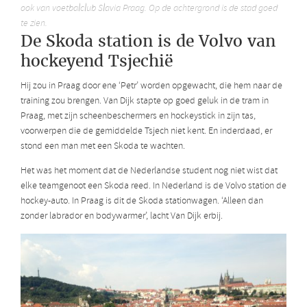
ook van voetbalclub Slavia Praag. Op de achtergrond is de stad goed
te zien.
De Skoda station is de Volvo van
hockeyend Tsjechië
Hij zou in Praag door ene ‘Petr’ worden opgewacht, die hem naar de
training zou brengen. Van Dijk stapte op goed geluk in de tram in
Praag, met zijn scheenbeschermers en hockeystick in zijn tas,
voorwerpen die de gemiddelde Tsjech niet kent. En inderdaad, er
stond een man met een Skoda te wachten.
Het was het moment dat de Nederlandse student nog niet wist dat
elke teamgenoot een Skoda reed. In Nederland is de Volvo station de
hockey-auto. In Praag is dit de Skoda stationwagen. ‘Alleen dan
zonder labrador en bodywarmer’, lacht Van Dijk erbij.