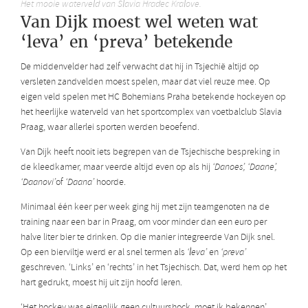
Het mooie waterveld van Slavia Hradec Kralove.
Van Dijk moest wel weten wat
‘leva’ en ‘preva’ betekende
De middenvelder had zelf verwacht dat hij in Tsjechië altijd op
versleten zandvelden moest spelen, maar dat viel reuze mee. Op
eigen veld spelen met HC Bohemians Praha betekende hockeyen op
het heerlijke waterveld van het sportcomplex van voetbalclub Slavia
Praag, waar allerlei sporten werden beoefend.
Van Dijk heeft nooit iets begrepen van de Tsjechische bespreking in
de kleedkamer, maar veerde altijd even op als hij
‘Danoes’, ‘Daane’,
‘Daanovi’
of
‘Daana’
hoorde.
Minimaal één keer per week ging hij met zijn teamgenoten na de
training naar een bar in Praag, om voor minder dan een euro per
halve liter bier te drinken. Op die manier integreerde Van Dijk snel.
Op een bierviltje werd er al snel termen als
‘leva’
en
‘preva’
geschreven. ‘Links’ en ‘rechts’ in het Tsjechisch. Dat, werd hem op het
hart gedrukt, moest hij uit zijn hoofd leren.
‘Het hockey was eigenlijk geen cultuurshock, moet ik bekennen’,