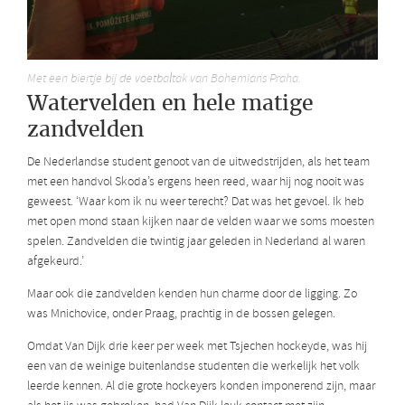
Met een biertje bij de voetbaltak van Bohemians Praha.
Watervelden en hele matige
zandvelden
De Nederlandse student genoot van de uitwedstrijden, als het team
met een handvol Skoda’s ergens heen reed, waar hij nog nooit was
geweest. ‘Waar kom ik nu weer terecht? Dat was het gevoel. Ik heb
met open mond staan kijken naar de velden waar we soms moesten
spelen. Zandvelden die twintig jaar geleden in Nederland al waren
afgekeurd.’
Maar ook die zandvelden kenden hun charme door de ligging. Zo
was Mnichovice, onder Praag, prachtig in de bossen gelegen.
Omdat Van Dijk drie keer per week met Tsjechen hockeyde, was hij
een van de weinige buitenlandse studenten die werkelijk het volk
leerde kennen. Al die grote hockeyers konden imponerend zijn, maar