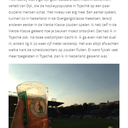
vertelt Van Dijk, die de hockeypopulatie in Tsjechië op een paar
duizend mensen schat. ‘Het niveau viel erg mee. Een aantal spelers
kunnen zo in Nederland in de Overgangsklasse meedoen, terwijl
anderen eerder in de Vierde Klasse zouden spelen. Ik heb zelf in de
Vierde Klasse geleerd hoe je beuken moest ontwijken. Dat had ik in
Tsjechië ook. Na twee wedstrijden dacht ik: ik ga even niet het duel
in, anders lig ik zo weer vijf meter verderop. Het was altijd afwachten
welke kant de scheidsrechters op zouden fluiten. Er werd fysiek veel
meer toegelaten in Tsjechië, dan ik in Nederland gewend was.’