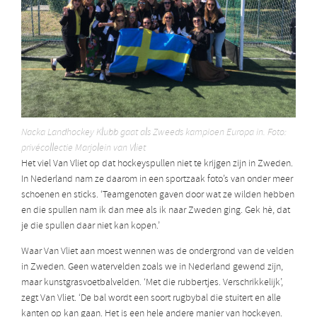
Nacka Landhockey Klubb gaat als Zweeds kampioen Europa in. Foto:
privécollectie Marjolein van Vliet
Het viel Van Vliet op dat hockeyspullen niet te krijgen zijn in Zweden.
In Nederland nam ze daarom in een sportzaak foto’s van onder meer
schoenen en sticks. ‘Teamgenoten gaven door wat ze wilden hebben
en die spullen nam ik dan mee als ik naar Zweden ging. Gek hè, dat
je die spullen daar niet kan kopen.’
Waar Van Vliet aan moest wennen was de ondergrond van de velden
in Zweden. Geen watervelden zoals we in Nederland gewend zijn,
maar kunstgrasvoetbalvelden. ‘Met die rubbertjes. Verschrikkelijk’,
zegt Van Vliet. ‘De bal wordt een soort rugbybal die stuitert en alle
kanten op kan gaan. Het is een hele andere manier van hockeyen.