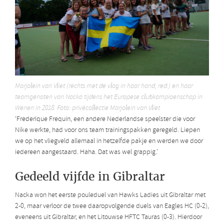
Marjolein van Vliet (rechts met de vlag in haar hand, red.) en haar
teamgenoten van Nacka tijdens het Europese clubkampioenschap in
Wenen in 2018. Foto: privécollectie Marjolein van Vliet
‘Frederique Frequin, een andere Nederlandse speelster die voor
Nike werkte, had voor ons team trainingspakken geregeld. Liepen
we op het vliegveld allemaal in hetzelfde pakje en werden we door
iedereen aangestaard. Haha. Dat was wel grappig.’
Gedeeld vijfde in Gibraltar
Nacka won het eerste pouleduel van Hawks Ladies uit Gibraltar met
2-0, maar verloor de twee daaropvolgende duels van Eagles HC (0-2),
eveneens uit Gibraltar, en het Litouwse HFTC Tauras (0-3). Hierdoor