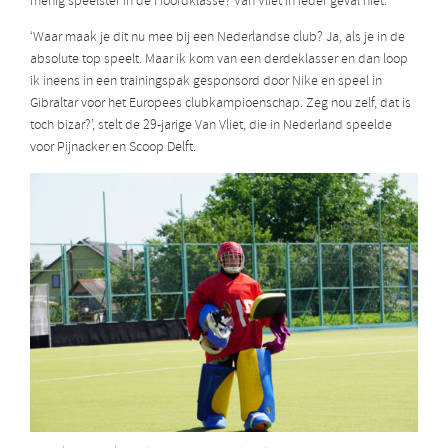
menig speelster in de Hoofdklasse? Van Vliet in ieder geval niet.
‘Waar maak je dit nu mee bij een Nederlandse club? Ja, als je in de
absolute top speelt. Maar ik kom van een derdeklasser en dan loop
ik ineens in een trainingspak gesponsord door Nike en speel in
Gibraltar voor het Europees clubkampioenschap. Zeg nou zelf, dat is
toch bizar?’, stelt de 29-jarige Van Vliet, die in Nederland speelde
voor Pijnacker en Scoop Delft.