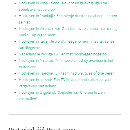
Hockeyen in Wit-Rusland: ‘Gekapt en gelakt gingen de
speelsters het veld op’
Hockeyen in Frankrijk: ‘Een biertje drinken na afloop kenden
ze niet’
Hockeyen in Valencia: Van Zuilekom is zo enthousiast, dat hij
Paella Cup organiseert
Hockeyen in Italië: ‘Je wordt meegenomen in het Italiaanse
familiegevoel’
Nederlandse Vikingen willen met Noorwegen hogerop
Hockeyen in Maleisië: ‘M’n mooiste hockey-avontuur in het
buitenland’
Hockeyen in Tsjechië: ‘Elk team had wel twee of drie beren’
Hockeyen in Ierland: ‘Een TD in Nederland stelt niets voor
vergeleken met Ierland’
Hockeyen in Engeland: ‘Spijbelen om Chelsea te zien
voetballen’
Wat vind jij? Praat mee...