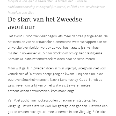
Marjolein van Vliet in keeperstenue tijdens het Europese
clubkampioenschip In Boryspil (Oekraïne) in 2019. Foto: privécollectie
Marjolein van Vliet
De start van het Zweedse
avontuur
Het avontuur voor Van Vliet begon iets meer dan zes jaar geleden. Na
het behalen van haar bachelor biomedische wetenschappen aan de
universiteit van Leiden vertrok ze voor haar laatste jaar van haar
master in november 2015 naar Stockholm om op het prestigieuze
Karolinska Institutet onderzoek te doen naar hersentumoren.
Maar wat ga ik in Zweden doen in mijn vrije tijd, vroeg Van Vliet voor
vertrek zich af. ‘Met een beetje googlen kwam ik bij een club in de
buurt van Stockholm terecht: Nacka Landhockey Klubb. Ik heb ze
geschreven om te kijken of het wat was. Ze waren meteen
enthousiast en antwoordden: kom maar langs.’
Van Vliet zocht haar hockeyspullen bij elkaar en stapte op het
vliegtuig. Dat was iets makkelijker gezegd dan gedaan. ‘Het was een
gedoe om een hockeystick mee te nemen in een vliegtuig. Zo’n stick