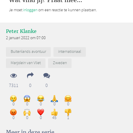
Je moet
inloggen
om een reactie te kunnen plaatsen.
Peter Klanke
2 januari 2022 om 07:00
Buitenlands avontuur
internationaal
Marjolein van Vliet
Zweden
7311
0
0
0
0
0
0
0
0
0
0
45
1
Meer in deze serie