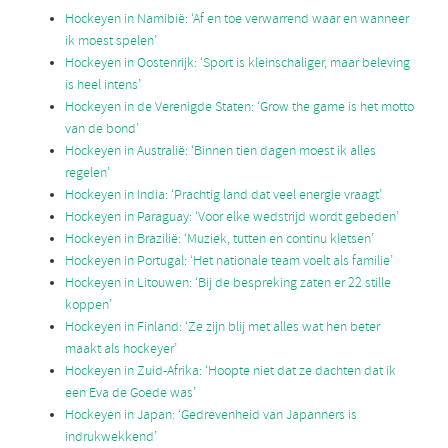
Hockeyen in Namibië: ‘Af en toe verwarrend waar en wanneer
ik moest spelen’
Hockeyen in Oostenrijk: ‘Sport is kleinschaliger, maar beleving
is heel intens’
Hockeyen in de Verenigde Staten: ‘Grow the game is het motto
van de bond’
Hockeyen in Australië: ‘Binnen tien dagen moest ik alles
regelen’
Hockeyen in India: ‘Prachtig land dat veel energie vraagt’
Hockeyen in Paraguay: ‘Voor elke wedstrijd wordt gebeden’
Hockeyen in Brazilië: ‘Muziek, tutten en continu kletsen’
Hockeyen in Portugal: ‘Het nationale team voelt als familie’
Hockeyen in Litouwen: ‘Bij de bespreking zaten er 22 stille
koppen’
Hockeyen in Finland: ‘Ze zijn blij met alles wat hen beter
maakt als hockeyer’
Hockeyen in Zuid-Afrika: ‘Hoopte niet dat ze dachten dat ik
een Eva de Goede was’
Hockeyen in Japan: ‘Gedrevenheid van Japanners is
indrukwekkend’