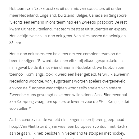
Het team van Nacka bestaat uit een mix van speelsters uit onder
meer Nederland, Engeland, Duitsland, België, Canada en Singapore.
‘Slechts een iemand in ons team had een Zweeds paspoort. De rest
kwam uit het buitenland. Het team bestaat uit studenten en expats.
Het leeftijdsverschil is dan ook groot. Van alles tussen de twintig en
35 jaar.’
Het is dan ook soms een hele toer om een compleet team op de
been te krijgen. ‘Er wordt dan een elftal bij elkaar gesprokkeld. In
mijn geval belde ik met vriendinnen in Nederland: we hebben een
toernooi. Kom langs. Ook ik werd een keer gebeld, terwijl ik alweer in
Nederland woonde. Van jeugdteams worden spelers overgeheveld
en voor de Europese wedstrijden wordt zelfs spelers van andere
Zweedse clubs gevraagd of ze mee willen doen. Alsof Bloemendaal
aan Kampong vraagt om spelers te leveren voor de EHL. Kan je je dat
voorstellen?’
Als het coronavirus de wereld niet langer in een ijzeren greep houdt,
hoopt Van Vliet later dit jaar weer een Europees avontuur met Nacka
aan te gaan. ‘Ik heb besloten in Nederland te stoppen met hockey,