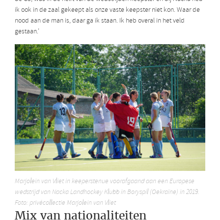
ik ook in de zaal gekeept als onze vaste keepster niet kon. Waar de
nood aan de man is, daar ga ik staan. Ik heb overal in het veld
gestaan.’
Marjolein van Vliet in keeperstenue voorafgaand aan een Europese
wedstrijd van Nacka Landhockey Klubb in Boryspil (Oekraïne) in 2019.
Foto: privécollectie Marjolein van Vliet
Mix van nationaliteiten