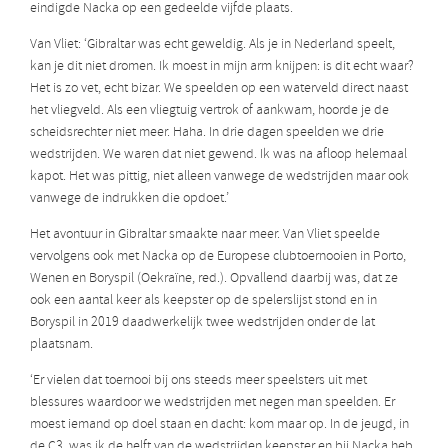
eindigde Nacka op een gedeelde vijfde plaats.
Van Vliet: ‘Gibraltar was echt geweldig. Als je in Nederland speelt,
kan je dit niet dromen. Ik moest in mijn arm knijpen: is dit echt waar?
Het is zo vet, echt bizar. We speelden op een waterveld direct naast
het vliegveld. Als een vliegtuig vertrok of aankwam, hoorde je de
scheidsrechter niet meer. Haha. In drie dagen speelden we drie
wedstrijden. We waren dat niet gewend. Ik was na afloop helemaal
kapot. Het was pittig, niet alleen vanwege de wedstrijden maar ook
vanwege de indrukken die opdoet.’
Het avontuur in Gibraltar smaakte naar meer. Van Vliet speelde
vervolgens ook met Nacka op de Europese clubtoernooien in Porto,
Wenen en Boryspil (Oekraïne, red.). Opvallend daarbij was, dat ze
ook een aantal keer als keepster op de spelerslijst stond en in
Boryspil in 2019 daadwerkelijk twee wedstrijden onder de lat
plaatsnam.
‘Er vielen dat toernooi bij ons steeds meer speelsters uit met
blessures waardoor we wedstrijden met negen man speelden. Er
moest iemand op doel staan en dacht: kom maar op. In de jeugd, in
de C3, was ik de helft van de wedstrijden keepster en bij Nacka heb