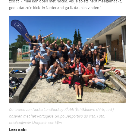
zodat ik mee kan doen met Nacka. Als je zoiets hebt meegemaakt,
geeft dat zo’n kick. In Nederland ga ik dat niet vinden.’
De teams van Nacka Landhockey Klubb (lichtblauwe shirts, red.)
poseren met het Portugese Grupo Desportivo do Viso. Foto:
privécollectie Marjolein van Vliet
Lees ook: