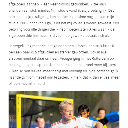
afgelopen jaar heb ik een keer alcohol gedronken. Ik zie mijn
vrienden een stuk minder. Mijn studie vond ik altijd belangrijk. Dat
heb ik een tijdje stilgelegd en nu doe ik parttime nog iets aan mijn
studie. Nu ik naar Parijs ga, is dit het mij volledig waard geweest. Een
beloning voor alle dingen die ik heb moeten laten. Alles waar ik de
afgelopen drie jaar heel hard voor heb gewerkt, betaalt zich uit.
‘In vergelijking met drie jaar geleden ben ik fysiek een stuk fitter. Ik
ben een paar kilo afgevallen en sterker geworden. Ook in alle
stappen mentaal daar omheen. Vroeger ging ik met Rotterdam op
zondag een potje spelen. Nu merk ik dat er heel veel meer bij komt
kijken. Ik ben nu veel meer bezig met voeding en in de ochtend ga ik
naar de gym om mezelf aan te zetten. Ik merk dat ik dan er veel meer
bij ben met mijn hoofd.