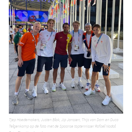
Tjep Hoedemakers, Justen Blok, Jip Janssen, Thijs van Dam en Duco
Telgenkamp op de foto met de Spaanse toptennisser Rafael Nadal.