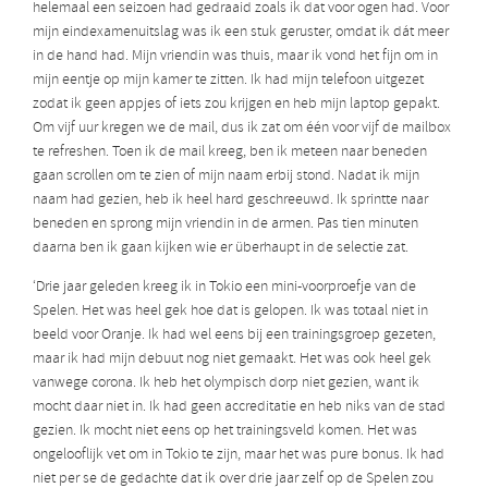
helemaal een seizoen had gedraaid zoals ik dat voor ogen had. Voor
mijn eindexamenuitslag was ik een stuk geruster, omdat ik dát meer
in de hand had. Mijn vriendin was thuis, maar ik vond het fijn om in
mijn eentje op mijn kamer te zitten. Ik had mijn telefoon uitgezet
zodat ik geen appjes of iets zou krijgen en heb mijn laptop gepakt.
Om vijf uur kregen we de mail, dus ik zat om één voor vijf de mailbox
te refreshen. Toen ik de mail kreeg, ben ik meteen naar beneden
gaan scrollen om te zien of mijn naam erbij stond. Nadat ik mijn
naam had gezien, heb ik heel hard geschreeuwd. Ik sprintte naar
beneden en sprong mijn vriendin in de armen. Pas tien minuten
daarna ben ik gaan kijken wie er überhaupt in de selectie zat.
‘Drie jaar geleden kreeg ik in Tokio een mini-voorproefje van de
Spelen. Het was heel gek hoe dat is gelopen. Ik was totaal niet in
beeld voor Oranje. Ik had wel eens bij een trainingsgroep gezeten,
maar ik had mijn debuut nog niet gemaakt. Het was ook heel gek
vanwege corona. Ik heb het olympisch dorp niet gezien, want ik
mocht daar niet in. Ik had geen accreditatie en heb niks van de stad
gezien. Ik mocht niet eens op het trainingsveld komen. Het was
ongelooflijk vet om in Tokio te zijn, maar het was pure bonus. Ik had
niet per se de gedachte dat ik over drie jaar zelf op de Spelen zou