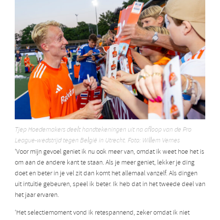
Tjep Hoedemakers deelt handtekeningen uit na afloop van de Pro
League-wedstrijd tegen België in Utrecht. Foto: Willem Vernes
‘Voor mijn gevoel geniet ik nu ook meer van, omdat ik weet hoe het is
om aan de andere kant te staan. Als je meer geniet, lekker je ding
doet en beter in je vel zit dan komt het allemaal vanzelf. Als dingen
uit intuïtie gebeuren, speel ik beter. Ik heb dat in het tweede deel van
het jaar ervaren.
‘Het selectiemoment vond ik retespannend, zeker omdat ik niet