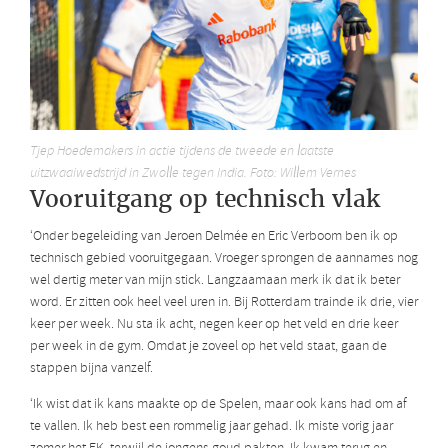
Tjep Hoedemakers in actie tijdens de tweede en laatste
uitzwaaiwedstrijd in Zwolle tegen India. Foto: Willem Vernes
Vooruitgang op technisch vlak
‘Onder begeleiding van Jeroen Delmée en Eric Verboom ben ik op
technisch gebied vooruitgegaan. Vroeger sprongen de aannames nog
wel dertig meter van mijn stick. Langzaamaan merk ik dat ik beter
word. Er zitten ook heel veel uren in. Bij Rotterdam trainde ik drie, vier
keer per week. Nu sta ik acht, negen keer op het veld en drie keer
per week in de gym. Omdat je zoveel op het veld staat, gaan de
stappen bijna vanzelf.
‘Ik wist dat ik kans maakte op de Spelen, maar ook kans had om af
te vallen. Ik heb best een rommelig jaar gehad. Ik miste vorig jaar