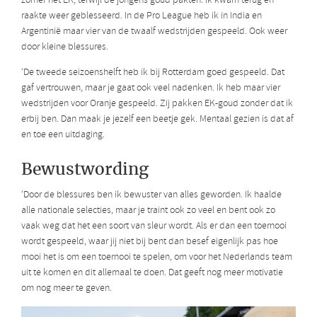
zomer het EK, terwijl de jongens goud pakten. Ik kwam terug en
raakte weer geblesseerd. In de Pro League heb ik in India en
Argentinië maar vier van de twaalf wedstrijden gespeeld. Ook weer
door kleine blessures.
‘De tweede seizoenshelft heb ik bij Rotterdam goed gespeeld. Dat
gaf vertrouwen, maar je gaat ook veel nadenken. Ik heb maar vier
wedstrijden voor Oranje gespeeld. Zij pakken EK-goud zonder dat ik
erbij ben. Dan maak je jezelf een beetje gek. Mentaal gezien is dat af
en toe een uitdaging.
Bewustwording
‘Door de blessures ben ik bewuster van alles geworden. Ik haalde
alle nationale selecties, maar je traint ook zo veel en bent ook zo
vaak weg dat het een soort van sleur wordt. Als er dan een toernooi
wordt gespeeld, waar jij niet bij bent dan besef eigenlijk pas hoe
mooi het is om een toernooi te spelen, om voor het Nederlands team
uit te komen en dit allemaal te doen. Dat geeft nog meer motivatie
om nog meer te geven.