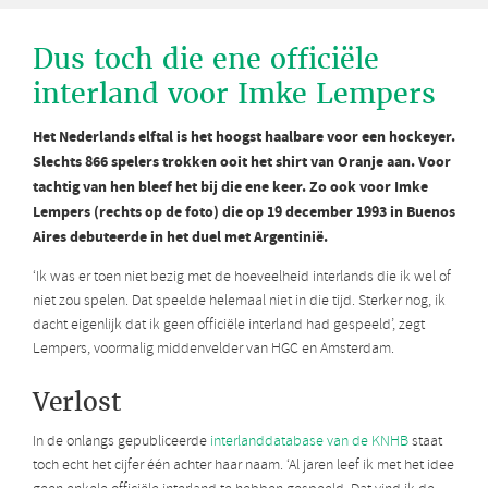
Dus toch die ene officiële
interland voor Imke Lempers
Het Nederlands elftal is het hoogst haalbare voor een hockeyer.
Slechts 866 spelers trokken ooit het shirt van Oranje aan. Voor
tachtig van hen bleef het bij die ene keer. Zo ook voor Imke
Lempers (rechts op de foto) die op 19 december 1993 in Buenos
Aires debuteerde in het duel met Argentinië.
‘Ik was er toen niet bezig met de hoeveelheid interlands die ik wel of
niet zou spelen. Dat speelde helemaal niet in die tijd. Sterker nog, ik
dacht eigenlijk dat ik geen officiële interland had gespeeld’, zegt
Lempers, voormalig middenvelder van HGC en Amsterdam.
Verlost
In de onlangs gepubliceerde
interlanddatabase van de KNHB
staat
toch echt het cijfer één achter haar naam. ‘Al jaren leef ik met het idee