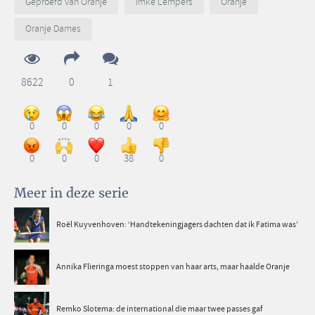
Geproefd van Oranje
Imke Lempers
Oranje
Oranje Dames
8622
0
1
0
0
0
0
0
0
0
0
38
0
Meer in deze serie
Roël Kuyvenhoven: ‘Handtekeningjagers dachten dat ik Fatima was’
Annika Flieringa moest stoppen van haar arts, maar haalde Oranje
Remko Slotema: de international die maar twee passes gaf