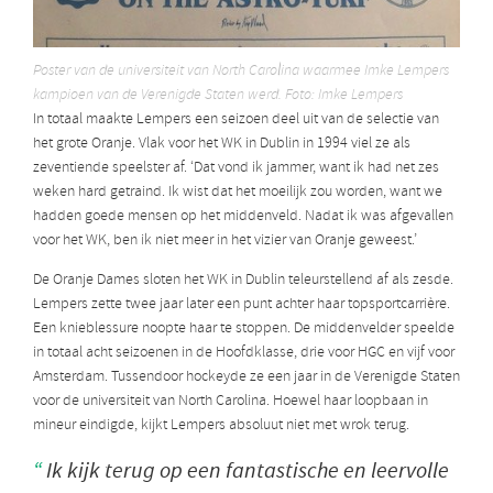
Poster van de universiteit van North Carolina waarmee Imke Lempers
kampioen van de Verenigde Staten werd. Foto: Imke Lempers
In totaal maakte Lempers een seizoen deel uit van de selectie van
het grote Oranje. Vlak voor het WK in Dublin in 1994 viel ze als
zeventiende speelster af. ‘Dat vond ik jammer, want ik had net zes
weken hard getraind. Ik wist dat het moeilijk zou worden, want we
hadden goede mensen op het middenveld. Nadat ik was afgevallen
voor het WK, ben ik niet meer in het vizier van Oranje geweest.’
De Oranje Dames sloten het WK in Dublin teleurstellend af als zesde.
Lempers zette twee jaar later een punt achter haar topsportcarrière.
Een knieblessure noopte haar te stoppen. De middenvelder speelde
in totaal acht seizoenen in de Hoofdklasse, drie voor HGC en vijf voor
Amsterdam. Tussendoor hockeyde ze een jaar in de Verenigde Staten
voor de universiteit van North Carolina. Hoewel haar loopbaan in
mineur eindigde, kijkt Lempers absoluut niet met wrok terug.
Ik kijk terug op een fantastische en leervolle