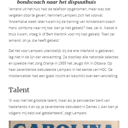
bondscoach naar het dispuuthuis
‘Iemand uit het huis had de telefoon opgenomen, maar was dat
vergeten door te geven’, herinnert Lempers zich het voorval.
‘Anderhalve week later kwam bij de training van Amsterdam-coach
Hans Jorritsma naar mij toe: ben je niet gebeld? Nee, zei ik. Nadat ik
thuis kwam, vroeg ik of Bert Wentink voor mij had gebeld. Toen zei
iemand: oh ja, die heeft gebeld.’
Dat het voor Lempers uiteindelijk bij die ene interland is gebleven,
lag niet in de lijn der verwachting. Ze doorliep alle nationale selecties
en speelde met Jong Oranje in 1989 het Jeugd WK in Ottawa. Op
haar zeventiende debuteerde Lempers in het eerste van HGC. De
middenvelder had een goed inzicht en beschikt over een versnelling.
Talent
‘Ik was niet het grootste talent, maar als je aanvoerder bent van
Nederlands A en op je zeventiende debuteert in Dames 1 dan ben je
volgens mij best wel getalenteerd’, zegt Lempers.