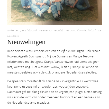
Imke Lempers (staand tweede van rechts) met Jong Oranje. Foto: Imke
Lempers
Nieuwelingen
In de selectie was Lempers een van de vijf nieuwelingen. Ook Nicole
Koolen, Ageeth Boomgaardt, Mijntje Donners en Margje Teeuwen
reisden mee met het grote Oranje. Van zenuwen had Lempers geen
last, weet ze nog. ‘Het was niet: wauw, ik zit bij Oranje. Ik kende de
meeste speelsters al via de club of andere Nederlandse selecties.’
De speelsters moesten flink aan de bak in Argentinië. Er werd twee
keer per dag getraind en werden zes wedstrijden gespeeld.
Daarnaast gaf de ploeg clinics aan de Argentijnse jeugd. Ontspanning
was er in de vorm van onder meer een boottocht en een bezoek aan
de Nederlandse ambassadeur.