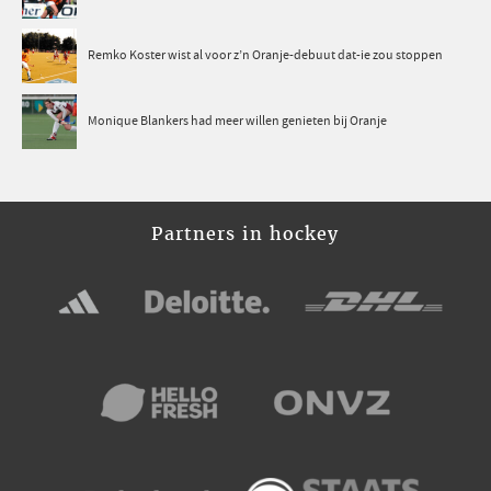
Remko Koster wist al voor z’n Oranje-debuut dat-ie zou stoppen
Monique Blankers had meer willen genieten bij Oranje
Partners in hockey