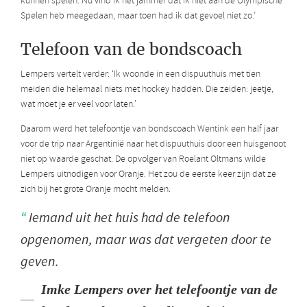
kunnen spelen. Nu vind ik het jammer dat ik niet aan de Olympische
Spelen heb meegedaan, maar toen had ik dat gevoel niet zo.’
Telefoon van de bondscoach
Lempers vertelt verder: ‘Ik woonde in een dispuuthuis met tien
meiden die helemaal niets met hockey hadden. Die zeiden: jeetje,
wat moet je er veel voor laten.’
Daarom werd het telefoontje van bondscoach Wentink een half jaar
voor de trip naar Argentinië naar het dispuuthuis door een huisgenoot
niet op waarde geschat. De opvolger van Roelant Oltmans wilde
Lempers uitnodigen voor Oranje. Het zou de eerste keer zijn dat ze
zich bij het grote Oranje mocht melden.
Iemand uit het huis had de telefoon
opgenomen, maar was dat vergeten door te
geven.
Imke Lempers over het telefoontje van de