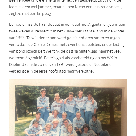
geen enkele officiële interland te hebben gespeeld. Dat vind ik de
laatste jaren wel jammer, maar nu ben ik van een frustratie verlost’,
zegt ze met een knipoog.
Lempers maakte haar debuut in een duel met Argentinië tijdens een
twee weken durende trip in het Zuid-Amerikaanse land in de winter
van 1993. Terwijl Nederland werd geteisterd door storm en regen
vertrokken de Oranje Dames met zeventien speelsters onder leiding
van bondscoach Bert Wentink de dag na Sinterklaas naar het veel
warmere Argentinië. De reis gold als voorbereiding op het WK in
Dublin, dat in de zomer van 1994 werd gespeeld. Nederland
verdedigde in de Ierse hoofdstad haar wereldtitel.