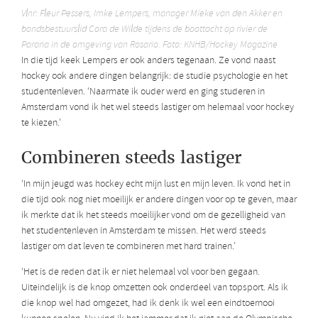
Vlnr: Fleur Pessers, Imke Lempers, manager Mieke van den Akker en
bondsbestuurslid Cora de Wilde tijdens de boottocht op rivier de
Parana in de omgeving van Rosario. Foto: KNHB/Hockey Magazine
In die tijd keek Lempers er ook anders tegenaan. Ze vond naast
hockey ook andere dingen belangrijk: de studie psychologie en het
studentenleven. ‘Naarmate ik ouder werd en ging studeren in
Amsterdam vond ik het wel steeds lastiger om helemaal voor hockey
te kiezen.’
Combineren steeds lastiger
‘In mijn jeugd was hockey echt mijn lust en mijn leven. Ik vond het in
die tijd ook nog niet moeilijk er andere dingen voor op te geven, maar
ik merkte dat ik het steeds moeilijker vond om de gezelligheid van
het studentenleven in Amsterdam te missen. Het werd steeds
lastiger om dat leven te combineren met hard trainen.’
‘Het is de reden dat ik er niet helemaal vol voor ben gegaan.
Uiteindelijk is de knop omzetten ook onderdeel van topsport. Als ik
die knop wel had omgezet, had ik denk ik wel een eindtoernooi