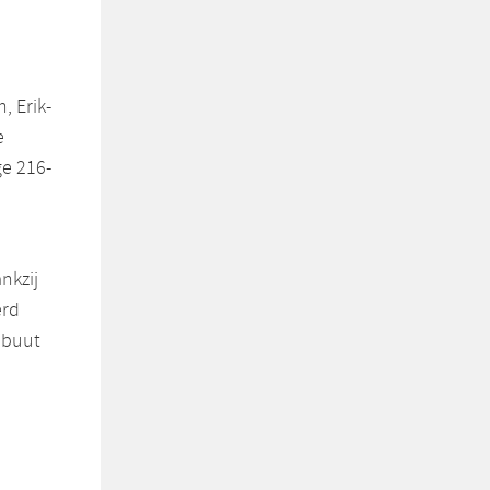
 Erik-
e
ge 216-
nkzij
erd
ebuut