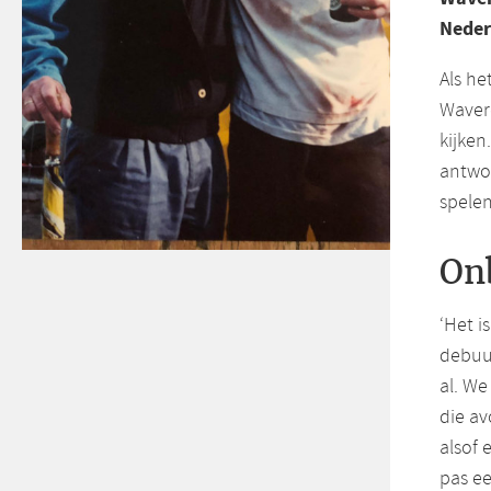
Nederl
Als he
Waver
kijken
antwoo
spelen
On
‘Het i
debuut
al. W
die a
alsof 
pas ee