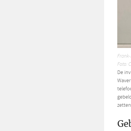
Frank-
Foto: 
De inv
Waver
telefo
gebeld
zetten
Ge