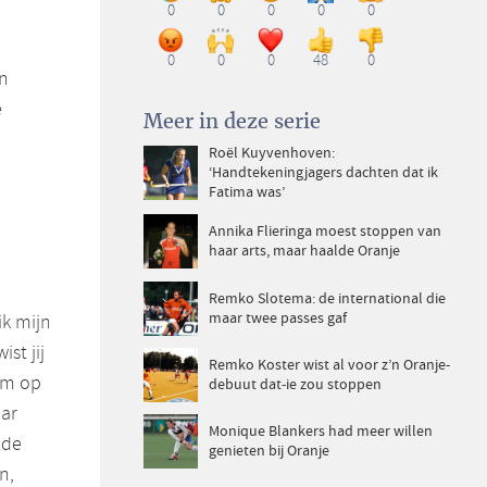
0
0
0
0
0
0
0
0
48
0
an
e
Meer in deze serie
Roël Kuyvenhoven:
‘Handtekeningjagers dachten dat ik
Fatima was’
Annika Flieringa moest stoppen van
haar arts, maar haalde Oranje
Remko Slotema: de international die
maar twee passes gaf
ik mijn
st jij
Remko Koster wist al voor z’n Oranje-
am op
debuut dat-ie zou stoppen
aar
Monique Blankers had meer willen
lde
genieten bij Oranje
n,