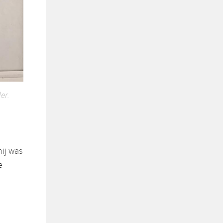
er.
ij was
e