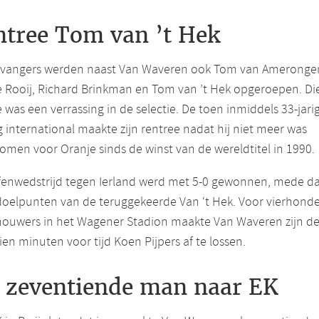
ntree Tom van ’t Hek
ervangers werden naast Van Waveren ook Tom van Amerongen,
 Rooij, Richard Brinkman en Tom van ’t Hek opgeroepen. Di
e was een verrassing in de selectie. De toen inmiddels 33-jari
 international maakte zijn rentree nadat hij niet meer was
omen voor Oranje sinds de winst van de wereldtitel in 1990.
fenwedstrijd tegen Ierland werd met 5-0 gewonnen, mede da
doelpunten van de teruggekeerde Van ‘t Hek. Voor vierhond
houwers in het Wagener Stadion maakte Van Waveren zijn d
ien minuten voor tijd Koen Pijpers af te lossen.
s zeventiende man naar EK