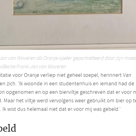
Jan van Waveren als Oranje-speler geportretteerd door zijn moed
Collectie Frank-Jan van Waveren
itatie voor Oranje verliep niet geheel soepel, herinnert Van
en zich. ‘Ik woonde in een studentenhuis en iemand had de
on opgenomen en op een bierviltje geschreven dat er voor m
. Maar het viltje werd vervolgens weer gebruikt om bier op t
. Ik wist dus helemaal niet dat er voor mij was gebeld.’
beld