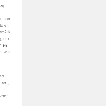
ij
en aan
ld en
om? Ik
egaan
m en
at wist
oep
uberg,
 voor