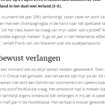
and in het duel met Ierland (5-0).
t vuurwerk het jaar 1991 aankondigt, staan vader en zoon V
en met een champagneglas in de hand naar het spektakel t
. ‘Uit het niets kwam de vraag van mijn vader:
wat is je doel
? Ik
rdde eigenlijk meteen: ik ga dit jaar in het Nederlands elftal
’, vertelt Frank-Jan van Waveren over die oudejaarsavond.
bewust verlangen
s een moment dat wij altijd samen hebben gekoesterd. Toen 
 in Oranje had gemaakt, was het eerste wat mijn pa zei: dit wi
e waren niet echt een familie van voornemens en opeens kw
vond
out of the blue
die vraag. Het antwoord had ik meteen kl
er kennelijk ergens onbewust dat verlangen in mij zat. Ik spee
n half jaar in de Hoofdklasse. Het verhaal is mooier geworde