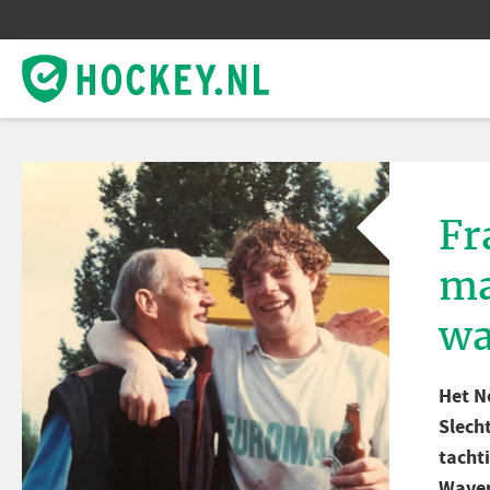
Fr
ma
wa
Het N
Slecht
tachti
Waver