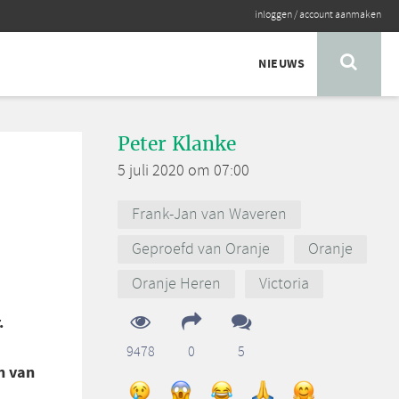
inloggen
/
account aanmaken
NIEUWS
Peter Klanke
5 juli 2020 om 07:00
Frank-Jan van Waveren
Geproefd van Oranje
Oranje
Oranje Heren
Victoria
.
9478
0
5
an van