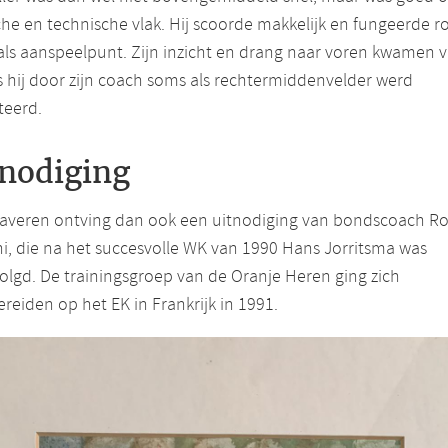
che en technische vlak. Hij scoorde makkelijk en fungeerde r
 als aanspeelpunt. Zijn inzicht en drang naar voren kwamen 
s hij door zijn coach soms als rechtermiddenvelder werd
teerd.
tnodiging
averen ontving dan ook een uitnodiging van bondscoach R
i, die na het succesvolle WK van 1990 Hans Jorritsma was
lgd. De trainingsgroep van de Oranje Heren ging zich
reiden op het EK in Frankrijk in 1991.