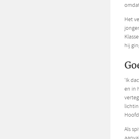
omdat 
Het ve
jongen
Klass
hij gi
Goe
‘Ik da
en in 
verte
lichti
Hoofdk
Als sp
aanva