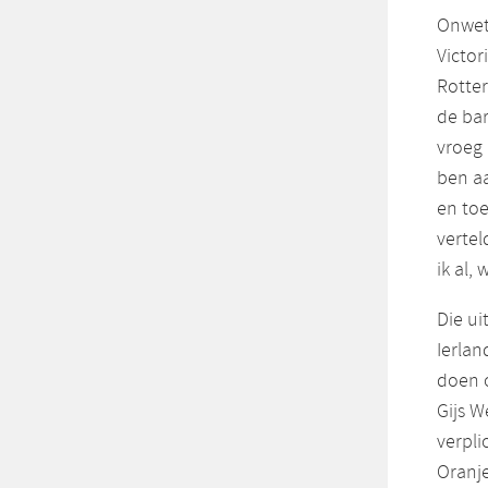
Onwet
Victor
Rotter
de bar
vroeg 
ben a
en toe
vertel
ik al,
Die ui
Ierlan
doen 
Gijs W
verpli
Oranje