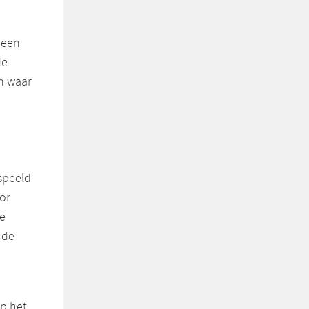
 een
de
m waar
espeeld
or
de
 de
p het