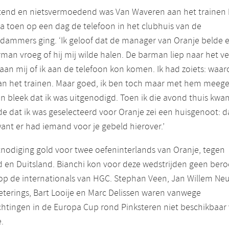
end en nietsvermoedend was Van Waveren aan het trainen b
ia toen op een dag de telefoon in het clubhuis van de
dammers ging. ‘Ik geloof dat de manager van Oranje belde 
man vroeg of hij mij wilde halen. De barman liep naar het ve
aan mij of ik aan de telefoon kon komen. Ik had zoiets: waar
an het trainen. Maar goed, ik ben toch maar met hem meeg
n bleek dat ik was uitgenodigd. Toen ik die avond thuis kwa
de dat ik was geselecteerd voor Oranje zei een huisgenoot: d
 want er had iemand voor je gebeld hierover.’
tnodiging gold voor twee oefeninterlands van Oranje, tegen
d en Duitsland. Bianchi kon voor deze wedstrijden geen ber
op de internationals van HGC. Stephan Veen, Jan Willem Ne
eterings, Bart Looije en Marc Delissen waren vanwege
chtingen in de Europa Cup rond Pinksteren niet beschikbaar
.