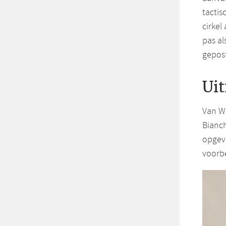
tactis
cirkel
pas al
gepos
Ui
Van W
Bianch
opgevo
voorbe