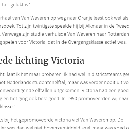
het gelukt is.’
rhaal van Van Waveren op weg naar Oranje leest ook wel als
sboek. Tot zijn twintigste speelde hij bij Alkmaar in de Twee
e. Vanwege zijn studie verhuisde Van Waveren naar Rotterda
ng spelen voor Victoria, dat in de Overgangsklasse actief was.
de lichting Victoria
cht: laat ik het maar proberen. Ik had wel in districtsteams g
het Nederlands studentenelftal, maar was verder nooit uit vo
genwoordigende elftallen uitgekomen. Victoria had een goe
ng en het ging ook best goed. In 1990 promoveerden wij naar
lasse.’
its bij het gepromoveerde Victoria viel Van Waveren op. De
ller was dan wel niet bovengemiddeld snel, maar was goed o