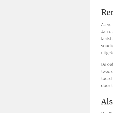
Re
Als v
Jan de
laatst
voudig
uitgek
De oe
twee 
toesc
door t
Al