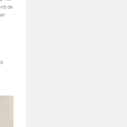
ond de
van
ob