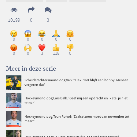
10199
0
3
0
0
0
0
0
0
0
3
118
0
Meer in deze serie
Scheidsrechtersmonoloog Van ’t Hek: ‘Het blijft een hobby. Mensen
vergeten dat’
Hockeymonoloog Lars Balk: ‘Geef mij een opdracht en ik stel je niet
teleur’
Hockeymonoloog Teun Rohof: ‘Zaalseizoen moet van november tot
maart’