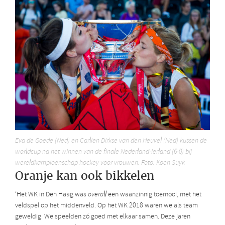
Eva de Goede (Ned) en Carlien Dirkse van den Heuvel (Ned) kussen de
worldcup na het winnen van de finale Nederland-Ierland (6-0) bij
wereldkampioenschap hockey voor vrouwen. Foto: Koen Suyk
Oranje kan ook bikkelen
‘Het WK in Den Haag was
overall
een waanzinnig toernooi, met het
veldspel op het middenveld. Op het WK 2018 waren we als team
geweldig. We speelden zó goed met elkaar samen. Deze jaren