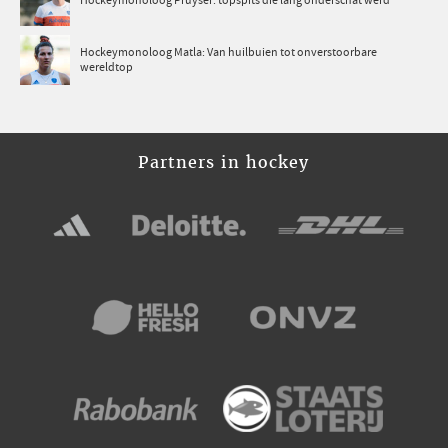
Hockeymonoloog Pruyser: topspits die lang onderschat werd
Hockeymonoloog Matla: Van huilbuien tot onverstoorbare
wereldtop
Partners in hockey