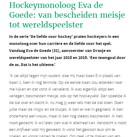
Hockeymonoloog Eva de
Goede: van bescheiden meisje
tot wereldspeelster
In de serie ‘De liefde voor hockey’ praten hockeyers in een
monoloog over hun carrière en de liefde voor het spel.
Vandaag Eva de Goede (31), aanvoerster van Oranje en
wereldspeelster van het jaar 2018 en 2019. ‘Een teamgoal door
de as. Dat is het ultieme.’
‘Ik zei altijd tegen mijn ouders: doe mij maar baan 8 in plaats van
baan 1, toen ik nog tenniste. Op de eerste baan zou iedereen naar
me kijken en dat vond ik vervelend. Ik was eigenlijk altijd een
verlegen, bescheiden meisje, ook op het hockeyveld. Dan speelde ik
de bal over en dacht ik: nu mag jij weer iets met de bal doen. Doen
jullie maar de
magic
en de trucjes. Ik ben er wel in gegroeid. Ik ben
onderhand een vrouw, maar ik ben nog steeds bescheiden. Ik heb
nooit gedacht: ik wil laten zien wat ik allemaal kan. Aandacht is nooit
een drijfveer voor mij geweest. Ik vond het gewoon leuk om te
spelen, en vooral sámen te spelen. Om deel uit te maken van iets