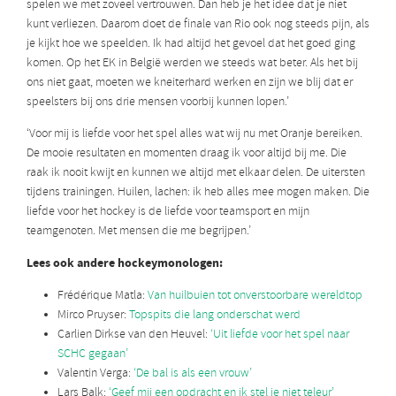
spelen we met zoveel vertrouwen. Dan heb je het idee dat je niet
kunt verliezen. Daarom doet de finale van Rio ook nog steeds pijn, als
je kijkt hoe we speelden. Ik had altijd het gevoel dat het goed ging
komen. Op het EK in België werden we steeds wat beter. Als het bij
ons niet gaat, moeten we kneiterhard werken en zijn we blij dat er
speelsters bij ons drie mensen voorbij kunnen lopen.’
‘Voor mij is liefde voor het spel alles wat wij nu met Oranje bereiken.
De mooie resultaten en momenten draag ik voor altijd bij me. Die
raak ik nooit kwijt en kunnen we altijd met elkaar delen. De uitersten
tijdens trainingen. Huilen, lachen: ik heb alles mee mogen maken. Die
liefde voor het hockey is de liefde voor teamsport en mijn
teamgenoten. Met mensen die me begrijpen.’
Lees ook andere hockeymonologen:
Frédérique Matla:
Van huilbuien tot onverstoorbare wereldtop
Mirco Pruyser:
Topspits die lang onderschat werd
Carlien Dirkse van den Heuvel:
‘Uit liefde voor het spel naar
SCHC gegaan’
Valentin Verga:
‘De bal is als een vrouw’
Lars Balk:
‘Geef mij een opdracht en ik stel je niet teleur’