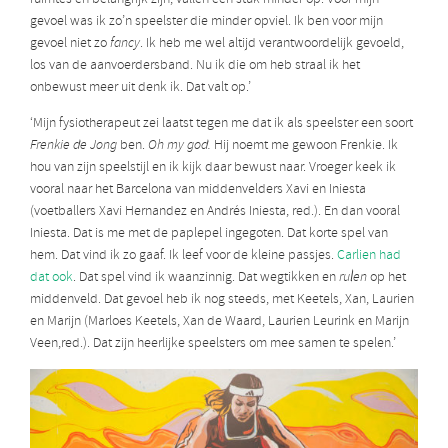
gevoel was ik zo’n speelster die minder opviel. Ik ben voor mijn
gevoel niet zo
fancy
. Ik heb me wel altijd verantwoordelijk gevoeld,
los van de aanvoerdersband. Nu ik die om heb straal ik het
onbewust meer uit denk ik. Dat valt op.’
‘Mijn fysiotherapeut zei laatst tegen me dat ik als speelster een soort
Frenkie de Jong
ben.
Oh my god.
Hij noemt me gewoon Frenkie. Ik
hou van zijn speelstijl en ik kijk daar bewust naar. Vroeger keek ik
vooral naar het Barcelona van middenvelders Xavi en Iniesta
(voetballers Xavi Hernandez en Andrés Iniesta, red.). En dan vooral
Iniesta. Dat is me met de paplepel ingegoten. Dat korte spel van
hem. Dat vind ik zo gaaf. Ik leef voor de kleine passjes.
Carlien had
dat ook
. Dat spel vind ik waanzinnig. Dat wegtikken en
rulen
op het
middenveld. Dat gevoel heb ik nog steeds, met Keetels, Xan, Laurien
en Marijn (Marloes Keetels, Xan de Waard, Laurien Leurink en Marijn
Veen,red.). Dat zijn heerlijke speelsters om mee samen te spelen.’