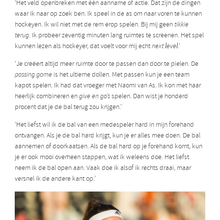
‘Het veld openbreken met één aanname of actie. Dat zijn de dingen
waar ik naar op zoek ben. Ik speel in de as om naar voren te kunnen
hockeyen. Ik wil niet met de rem erop spelen. Bij mij geen
tikkie
terug
. Ik probeer zeventig minuten lang ruimtes te screenen. Het spel
kunnen lezen als hockeyer, dat voelt voor mij echt
next level
.’
‘Je creëert altijd meer ruimte door te passen dan door te pielen. De
passing game
is het ultieme dollen. Met passen kun je een team
kapot spelen. Ik had dat vroeger met Naomi van As. Ik kon met haar
heerlijk combineren en
give en go’s
spelen. Dan wist je honderd
procent dat je de bal terug zou krijgen.’
‘Het liefst wil ik de bal van een medespeler hard in mijn forehand
ontvangen. Als je de bal hard krijgt, kun je er alles mee doen. De bal
aannemen of doorkaatsen. Als de bal hard op je forehand komt, kun
je er ook mooi overheen stappen, wat ik weleens doe. Het liefst
neem ik de bal open aan. Vaak doe ik alsof ik rechts draai, maar
versnel ik de andere kant op.’