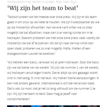
Hockeystadium bij het WK in Londen. Foto: Koen Suyk
‘Wij zijn het team to beat’
‘Tactisch praten we het meeste over onze press. Wij zijn er als team
goed in om druk op de ketel te houden. We zijn kwetsbaarder als we
op de middenlijn afwachten. Aan de ene kant willen we zo diep
mogelijk de bal afpakken, maar dan is er weinig ruimte om in te
hockeyen. Daarom proberen we met onze zone press vaak voorbij de
middenlijn de bal af te pakken. Als de lijn naar de kop cirkel dan
open staat, proberen we zo snel mogelijk Matla, Welten of een
doorgeschoven Laurien te bereiken.’
‘Wij hebben een basis, vanwaar wij al jaren hockeyen. Door die basis
zijn we de beste van de wereld. Wij zijn de nummer 1 van de wereld,
wij hockeyen vanuit eigen kracht. Dat er altijd op ons gejaagd wordt
vind ik niet lastig. Ik vind het leuk. Wij maken kleine aanpassingen. Ik
ben niet anders gewend. Internationaal is dit hoe het ervoor staat.
Dat is ook zo mooi, dat je het zo lang volhoudt om de nummer 1 te
zijn. Wij zijn het team
to beat
. Daar mag je jezelf voor
complimenteren.’