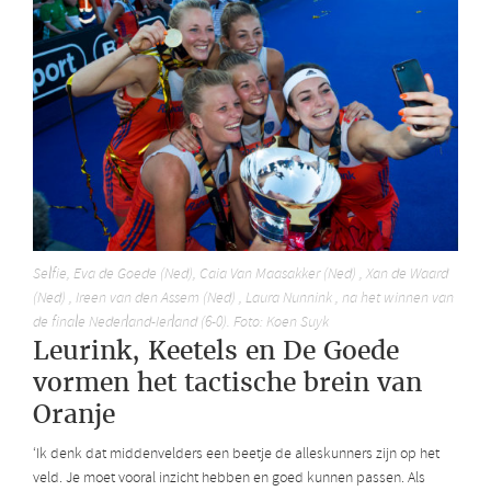
Selfie, Eva de Goede (Ned), Caia Van Maasakker (Ned) , Xan de Waard
(Ned) , Ireen van den Assem (Ned) , Laura Nunnink , na het winnen van
de finale Nederland-Ierland (6-0). Foto: Koen Suyk
Leurink, Keetels en De Goede
vormen het tactische brein van
Oranje
‘Ik denk dat middenvelders een beetje de alleskunners zijn op het
veld. Je moet vooral inzicht hebben en goed kunnen passen. Als