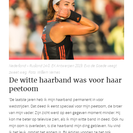
Nederland – Rusland 14-0. EK Antwerpen 2019. Eva de Goede veegt
zweet weg. Foto: Willem Vernes
De witte haarband was voor haar
peetoom
‘De laatste jaren heb ik mijn haarband permanent in voor
wedstrijden. Dat deed ik eerst speciaal voor mijn peetoom, de broer
van mijn vader. Zijn zicht werd op een gegeven moment minder. Hij
kon me beter op televisie zien, als ik mijn witte band in deed. Ook nu
mijn oom is overleden, is die haarband mijn ding gebleven. Nu vind
ik het leuk, omdat het anders is. Bij Adidas vonden ze het ook