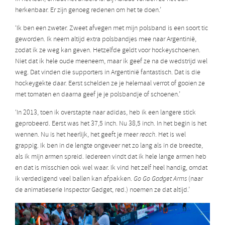
herkenbaar. Er zijn genoeg redenen om het te doen.’
‘Ik ben een zweter. Zweet afvegen met mijn polsband is een soort tic
geworden. Ik neem altijd extra polsbandjes mee naar Argentinië,
zodat ik ze weg kan geven. Hetzelfde geldt voor hockeyschoenen.
Niet dat ik hele oude meeneem, maar ik geef ze na de wedstrijd wel
weg. Dat vinden die supporters in Argentinië fantastisch. Dat is die
hockeygekte daar. Eerst schelden ze je helemaal verrot of gooien ze
met tomaten en daarna geef je je polsbandje of schoenen.’
‘In 2013, toen ik overstapte naar adidas, heb ik een langere stick
geprobeerd. Eerst was het 37,5 inch. Nu 38,5 inch. In het begin is het
wennen. Nu is het heerlijk, het geeft je meer
reach
. Het is wel
grappig. Ik ben in de lengte ongeveer net zo lang als in de breedte,
als ik mijn armen spreid. Iedereen vindt dat ik hele lange armen heb
en dat is misschien ook wel waar. Ik vind het zelf heel handig, omdat
ik verdedigend veel ballen kan afpakken.
Go Go Gadget Arms
(naar
de animatieserie Inspector Gadget, red.) noemen ze dat altijd.’