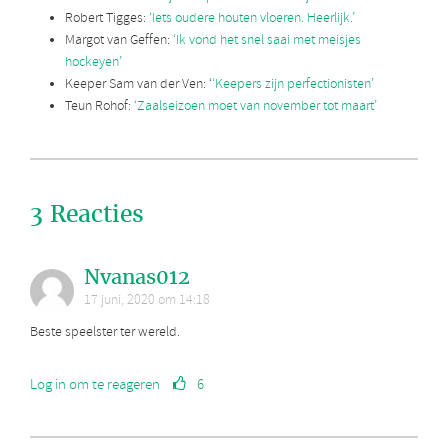
Robert Tigges:
‘Iets oudere houten vloeren. Heerlijk.’
Margot van Geffen:
‘Ik vond het snel saai met meisjes
hockeyen’
Keeper Sam van der Ven: ‘
‘Keepers zijn perfectionisten’
Teun Rohof:
‘Zaalseizoen moet van november tot maart’
3 Reacties
Nvanas012
17 juni, 2020 om 14:18
Beste speelster ter wereld.
Log in om te reageren
6