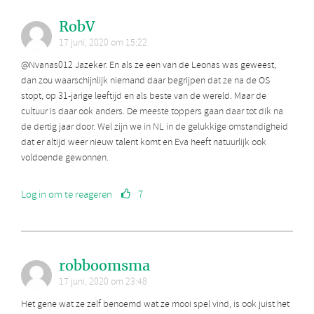
RobV
17 juni, 2020 om 15:22
@Nvanas012 Jazeker. En als ze een van de Leonas was geweest,
dan zou waarschijnlijk niemand daar begrijpen dat ze na de OS
stopt, op 31-jarige leeftijd en als beste van de wereld. Maar de
cultuur is daar ook anders. De meeste toppers gaan daar tot dik na
de dertig jaar door. Wel zijn we in NL in de gelukkige omstandigheid
dat er altijd weer nieuw talent komt en Eva heeft natuurlijk ook
voldoende gewonnen.
Log in om te reageren
7
robboomsma
17 juni, 2020 om 23:48
Het gene wat ze zelf benoemd wat ze mooi spel vind, is ook juist het