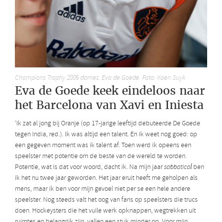
Champions Trophy 2006 dames. Eva de Goede. Foto: Koen Suyk
Eva de Goede keek eindeloos naar
het Barcelona van Xavi en Iniesta
‘Ik zat al jong bij Oranje (op 17-jarige leeftijd debuteerde De Goede
tegen India, red.). Ik was altijd een talent. En ik weet nog goed: op
een gegeven moment was ik talent af. Toen werd ik opeens een
speelster met potentie om de beste van de wereld te worden.
Potentie, wat is dat voor woord, dacht ik. Na mijn jaar
sabbatical
ben
ik het nu twee jaar geworden. Het jaar eruit heeft me geholpen als
mens, maar ik ben voor mijn gevoel niet per se een hele andere
speelster. Nog steeds valt het oog van fans op speelsters die trucs
doen. Hockeysters die het vuile werk opknappen, wegtrekken uit
ruimtes en belangrijk zijn, vallen een stuk minder op. Voor mijn