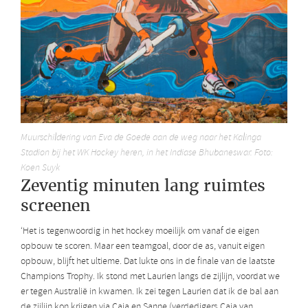
Muurschildering van Eva de Goede aan de weg naar het Kalinga
Stadion bij het WK Hockey heren, in het Indiase Bhubaneswar. Foto:
Koen Suyk
Zeventig minuten lang ruimtes
screenen
‘Het is tegenwoordig in het hockey moeilijk om vanaf de eigen
opbouw te scoren. Maar een teamgoal, door de as, vanuit eigen
opbouw, blijft het ultieme. Dat lukte ons in de finale van de laatste
Champions Trophy. Ik stond met Laurien langs de zijlijn, voordat we
er tegen Australië in kwamen. Ik zei tegen Laurien dat ik de bal aan
de zijlijn kon krijgen via Caia en Sanne (verdedigers Caia van