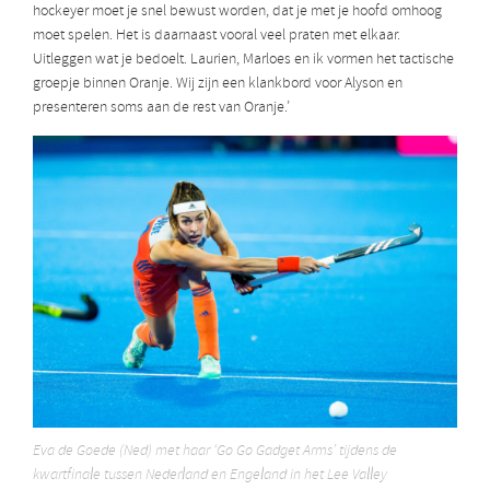
hockeyer moet je snel bewust worden, dat je met je hoofd omhoog
moet spelen. Het is daarnaast vooral veel praten met elkaar.
Uitleggen wat je bedoelt. Laurien, Marloes en ik vormen het tactische
groepje binnen Oranje. Wij zijn een klankbord voor Alyson en
presenteren soms aan de rest van Oranje.’
Eva de Goede (Ned) met haar ‘Go Go Gadget Arms’ tijdens de
kwartfinale tussen Nederland en Engeland in het Lee Valley