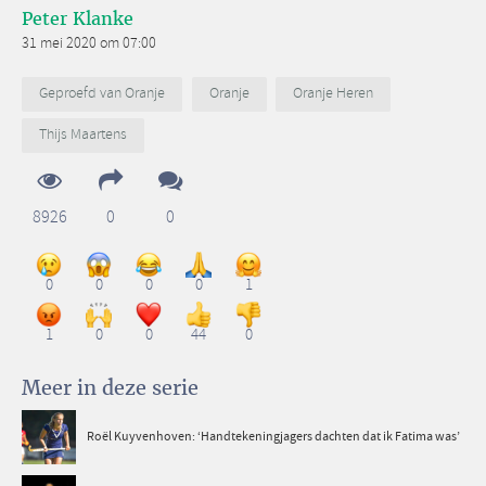
Peter Klanke
31 mei 2020 om 07:00
Geproefd van Oranje
Oranje
Oranje Heren
Thijs Maartens
8926
0
0
0
0
0
0
1
1
0
0
44
0
Meer in deze serie
Roël Kuyvenhoven: ‘Handtekeningjagers dachten dat ik Fatima was’