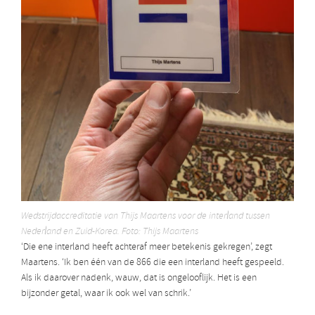
Wedstrijdaccreditatie van Thijs Maartens voor de interland tussen
Nederland en Zuid-Korea. Foto: Thijs Maartens
‘Die ene interland heeft achteraf meer betekenis gekregen’, zegt
Maartens. ‘Ik ben één van de 866 die een interland heeft gespeeld.
Als ik daarover nadenk, wauw, dat is ongelooflijk. Het is een
bijzonder getal, waar ik ook wel van schrik.’