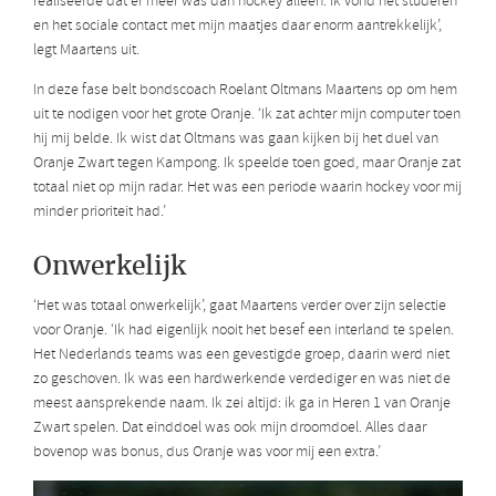
realiseerde dat er meer was dan hockey alleen. Ik vond het studeren
en het sociale contact met mijn maatjes daar enorm aantrekkelijk’,
legt Maartens uit.
In deze fase belt bondscoach Roelant Oltmans Maartens op om hem
uit te nodigen voor het grote Oranje. ‘Ik zat achter mijn computer toen
hij mij belde. Ik wist dat Oltmans was gaan kijken bij het duel van
Oranje Zwart tegen Kampong. Ik speelde toen goed, maar Oranje zat
totaal niet op mijn radar. Het was een periode waarin hockey voor mij
minder prioriteit had.’
Onwerkelijk
‘Het was totaal onwerkelijk’, gaat Maartens verder over zijn selectie
voor Oranje. ‘Ik had eigenlijk nooit het besef een interland te spelen.
Het Nederlands teams was een gevestigde groep, daarin werd niet
zo geschoven. Ik was een hardwerkende verdediger en was niet de
meest aansprekende naam. Ik zei altijd: ik ga in Heren 1 van Oranje
Zwart spelen. Dat einddoel was ook mijn droomdoel. Alles daar
bovenop was bonus, dus Oranje was voor mij een extra.’