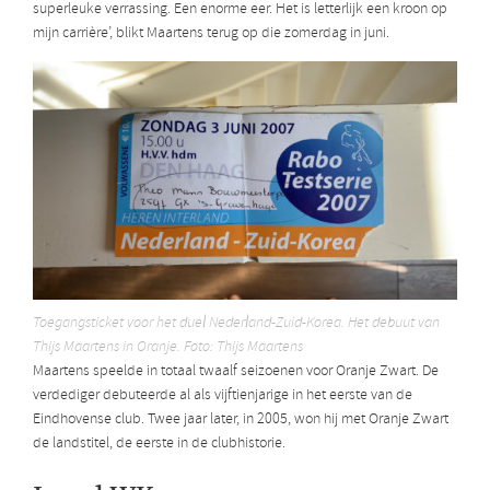
superleuke verrassing. Een enorme eer. Het is letterlijk een kroon op
mijn carrière’, blikt Maartens terug op die zomerdag in juni.
Toegangsticket voor het duel Nederland-Zuid-Korea. Het debuut van
Thijs Maartens in Oranje. Foto: Thijs Maartens
Maartens speelde in totaal twaalf seizoenen voor Oranje Zwart. De
verdediger debuteerde al als vijftienjarige in het eerste van de
Eindhovense club. Twee jaar later, in 2005, won hij met Oranje Zwart
de landstitel, de eerste in de clubhistorie.