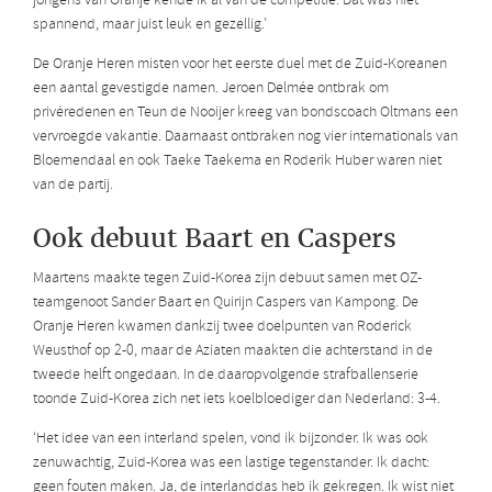
jongens van Oranje kende ik al van de competitie. Dat was niet
spannend, maar juist leuk en gezellig.’
De Oranje Heren misten voor het eerste duel met de Zuid-Koreanen
een aantal gevestigde namen. Jeroen Delmée ontbrak om
privéredenen en Teun de Nooijer kreeg van bondscoach Oltmans een
vervroegde vakantie. Daarnaast ontbraken nog vier internationals van
Bloemendaal en ook Taeke Taekema en Roderik Huber waren niet
van de partij.
Ook debuut Baart en Caspers
Maartens maakte tegen Zuid-Korea zijn debuut samen met OZ-
teamgenoot Sander Baart en Quirijn Caspers van Kampong. De
Oranje Heren kwamen dankzij twee doelpunten van Roderick
Weusthof op 2-0, maar de Aziaten maakten die achterstand in de
tweede helft ongedaan. In de daaropvolgende strafballenserie
toonde Zuid-Korea zich net iets koelbloediger dan Nederland: 3-4.
‘Het idee van een interland spelen, vond ik bijzonder. Ik was ook
zenuwachtig, Zuid-Korea was een lastige tegenstander. Ik dacht:
geen fouten maken. Ja, de interlanddas heb ik gekregen. Ik wist niet