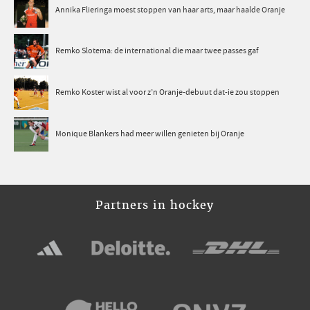
Annika Flieringa moest stoppen van haar arts, maar haalde Oranje
Remko Slotema: de international die maar twee passes gaf
Remko Koster wist al voor z’n Oranje-debuut dat-ie zou stoppen
Monique Blankers had meer willen genieten bij Oranje
Partners in hockey