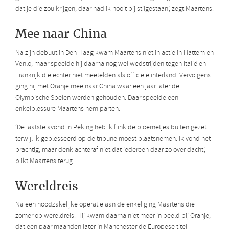
dat je die zou krijgen, daar had ik nooit bij stilgestaan’, zegt Maartens.
Mee naar China
Na zijn debuut in Den Haag kwam Maartens niet in actie in Hattem en
Venlo, maar speelde hij daarna nog wel wedstrijden tegen Italië en
Frankrijk die echter niet meetelden als officiële interland. Vervolgens
ging hij met Oranje mee naar China waar een jaar later de
Olympische Spelen werden gehouden. Daar speelde een
enkelblessure Maartens hem parten.
‘De laatste avond in Peking heb ik flink de bloemetjes buiten gezet
terwijl ik geblesseerd op de tribune moest plaatsnemen. Ik vond het
prachtig, maar denk achteraf niet dat iedereen daar zo over dacht’,
blikt Maartens terug.
Wereldreis
Na een noodzakelijke operatie aan de enkel ging Maartens die
zomer op wereldreis. Hij kwam daarna niet meer in beeld bij Oranje,
dat een paar maanden later in Manchester de Europese titel