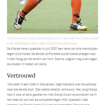
Thijs Maartens in actie voor Oranje Zwart in het duel met Schaerweijde
in de Hoofdklasse Heren. Foto: KNHB/Frank Uijlenbroek
De Oranje Heren speelden in juni 2007 een serie van drie wedstrijden
tegen Zuid-Korea. De eerste confrontatie tussen beide ploegen was
in Den Haag op het terrein van hdm. Daarna volgden nog duels tegen
de Aziaten in Hattem en Venlo.
Vertrouwd
‘We zaten in een hotel in Wassenaar’, zegt Maartens over de aanloop
naar dat eerste duel. ‘Dat voelde redelijk vertrouwd. Met Jong Oranje
had ik daar al eens gezeten en met Oranje Zwart verzamelden we in
het hotel als we voor de competitie tegen HGC speelden. Veel