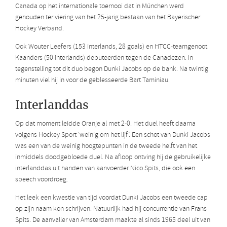
Canada op het internationale toernooi dat in München werd
gehouden ter viering van het 25-jarig bestaan van het Bayerischer
Hockey Verband.
Ook Wouter Leefers (153 interlands, 28 goals) en HTCC-teamgenoot
Kaanders (50 interlands) debuteerden tegen de Canadezen. In
tegenstelling tot dit duo begon Dunki Jacobs op de bank. Na twintig
minuten viel hij in voor de geblesseerde Bart Taminiau.
Interlanddas
Op dat moment leidde Oranje al met 2-0. Het duel heeft daarna
volgens Hockey Sport ‘weinig om het lijf’. Een schot van Dunki Jacobs
was een van de weinig hoogtepunten in de tweede helft van het
inmiddels doodgebloede duel. Na afloop ontving hij de gebruikelijke
interlanddas uit handen van aanvoerder Nico Spits, die ook een
speech voordroeg.
Het leek een kwestie van tijd voordat Dunki Jacobs een tweede cap
op zijn naam kon schrijven. Natuurlijk had hij concurrentie van Frans
Spits. De aanvaller van Amsterdam maakte al sinds 1965 deel uit van