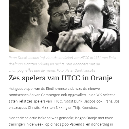
Peter Dunki Jacobs (m) viert de landstitel van HTCC in 1971 met links
doelman Maarten Sikking en rechts Thijs Kaanders met de
champagnefles aan de mond. Foto: Peter Dunki Jacobs
Zes spelers van HTCC in Oranje
Het goede spel van de Eindhovense club was de nieuwe
bondscoach Ab van Grimbergen ook opgevallen. In de WK-selectie
zaten liefst zes spelers van HTCC. Naast Dunki Jacobs ook Frans, Jos
en Jacques Christis, Maarten Sikking en Thijs Kaanders.
Nadat de selectie bekend was gemaakt, begon Oranje met twee
trainingen in de week, op dinsdag op Papendal en donderdag in