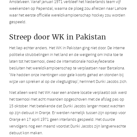
Amstelveen. Vanaf januari 1971 verbleef het Nederlands team vijf
weekenden op Papendal, waarna de ploeg zou afreizen naar Lahore
waar het eerste officiële wereldkampioenschap hockey zou worden
gespeeld.
Streep door WK in Pakistan
Het liep echter anders. Het WK in Pakistan ging niet door. De interne
politieke strubbelingen in het land en de weigering om India toe te
laten tot het toernooi, deed de internationale hockeyfederatie
besluiten het wereldkampioenschap te verplaatsen naar Barcelona.
‘We hadden onze inentingen voor gele koorts gehad en stonden bij
wijze van spreken al op de vliegtuigtrap’, herinnert Dunki Jacobs zich.
Niet alleen werd het WK naar een andere locatie verplaatst ook werd
het toernooi met acht maanden opgeschoven met de afslag pas op
15 oktober. Het betekende dat Dunki Jacobs langer moest wachten
op zijn debuut in Oranje. Er werden namelijk tussen zijn oproep voor
Oranje en 17 april 1971 geen interlands gespeeld. Het duurde
vervolgens nog een maand voordat Dunki Jacobs zijn langverwachte
debuut kon maken.