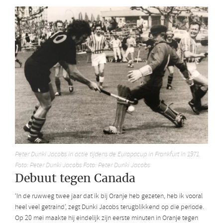
Peter Dunki Jacobs in actie tijdens de Europacup in Frankfurt in 1971.
Foto: Peter Dunki Jacobs Foto: Peter Dunki Jacobs
Debuut tegen Canada
‘In de ruwweg twee jaar dat ik bij Oranje heb gezeten, heb ik vooral
heel veel getraind’, zegt Dunki Jacobs terugblikkend op die periode.
Op 20 mei maakte hij eindelijk zijn eerste minuten in Oranje tegen