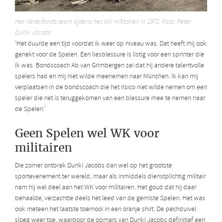
Het Nederlands team tijdens het WK militairen in 1972. Foto: Peter
Dunki Jacobs
‘Het duurde een tijd voordat ik weer op niveau was. Dat heeft mij ook
genekt voor de Spelen. Een liesblessure is listig voor een sprinter die
ik was. Bondscoach Ab van Grimbergen zei dat hij andere talentvolle
spelers had en mij niet wilde meenemen naar München. Ik kan mij
verplaatsen in de bondscoach die het risico niet wilde nemen om een
speler die net is teruggekomen van een blessure mee te nemen naar
de Spelen.’
Geen Spelen wel WK voor
militairen
Die zomer ontbrak Dunki Jacobs dan wel op het grootste
sportevenement ter wereld, maar als inmiddels dienstplichtig militair
nam hij wel deel aan het WK voor militairen. Het goud dat hij daar
behaalde, verzachtte deels het leed van de gemiste Spelen. Het was
ook meteen het laatste toernooi in een oranje shirt. De pechduivel
sloeg weer toe, waardoor de opmars van Dunki Jacobs definitief een