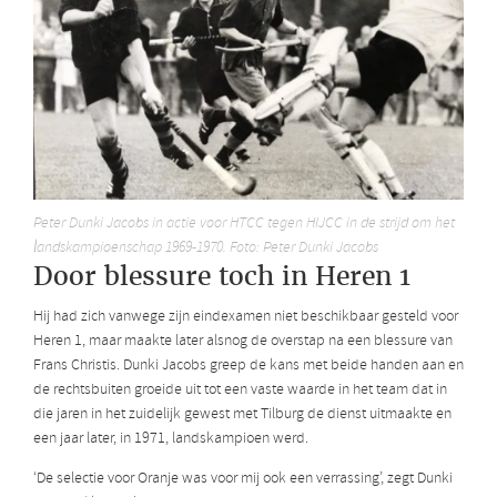
Peter Dunki Jacobs in actie voor HTCC tegen HIJCC in de strijd om het
landskampioenschap 1969-1970. Foto: Peter Dunki Jacobs
Door blessure toch in Heren 1
Hij had zich vanwege zijn eindexamen niet beschikbaar gesteld voor
Heren 1, maar maakte later alsnog de overstap na een blessure van
Frans Christis. Dunki Jacobs greep de kans met beide handen aan en
de rechtsbuiten groeide uit tot een vaste waarde in het team dat in
die jaren in het zuidelijk gewest met Tilburg de dienst uitmaakte en
een jaar later, in 1971, landskampioen werd.
‘De selectie voor Oranje was voor mij ook een verrassing’, zegt Dunki