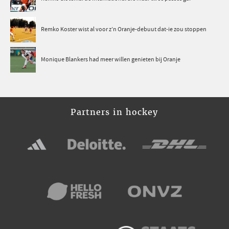
Remko Koster wist al voor z’n Oranje-debuut dat-ie zou stoppen
Monique Blankers had meer willen genieten bij Oranje
Partners in hockey