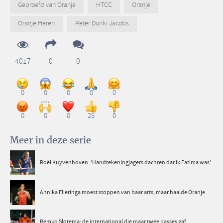
Geproefd van Oranje
HTCC
Oranje
Oranje Heren
Peter Dunki Jacobs
4017
0
0
0
0
0
0
0
0
0
0
25
0
Meer in deze serie
Roël Kuyvenhoven: ‘Handtekeningjagers dachten dat ik Fatima was’
Annika Flieringa moest stoppen van haar arts, maar haalde Oranje
Remko Slotema: de international die maar twee passes gaf