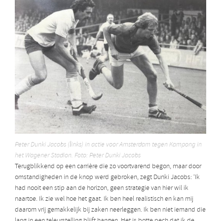
Peter Dunki Jacobs (links) in actie voor Amsterdam tegen Kampong in
het Wagener Stadion. Foto: Peter Dunki Jacobs
Terugblikkend op een carrière die zo voortvarend begon, maar door
omstandigheden in de knop werd gebroken, zegt Dunki Jacobs: ‘Ik
had nooit een stip aan de horizon, geen strategie van hier wil ik
naartoe. Ik zie wel hoe het gaat. Ik ben heel realistisch en kan mij
daarom vrij gemakkelijk bij zaken neerleggen. Ik ben niet iemand die
lang in een teleurstelling blijft hangen. Het is botte pech dat ik de