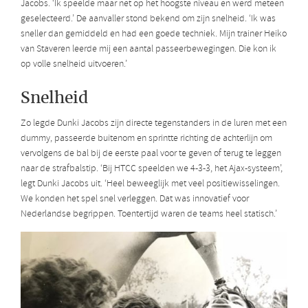
Jacobs. ‘Ik speelde maar net op het hoogste niveau en werd meteen
geselecteerd.’ De aanvaller stond bekend om zijn snelheid. ‘Ik was
sneller dan gemiddeld en had een goede techniek. Mijn trainer Heiko
van Staveren leerde mij een aantal passeerbewegingen. Die kon ik
op volle snelheid uitvoeren.’
Snelheid
Zo legde Dunki Jacobs zijn directe tegenstanders in de luren met een
dummy, passeerde buitenom en sprintte richting de achterlijn om
vervolgens de bal bij de eerste paal voor te geven of terug te leggen
naar de strafbalstip. ‘Bij HTCC speelden we 4-3-3, het Ajax-systeem’,
legt Dunki Jacobs uit. ‘Heel beweeglijk met veel positiewisselingen.
We konden het spel snel verleggen. Dat was innovatief voor
Nederlandse begrippen. Toentertijd waren de teams heel statisch.’