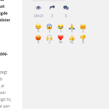
uit
igde
16415
0
0
elster
0
1
1
0
2
0
2
94
42
8
006-
 zegt
ub
 je
naar
ugd bij
al aan