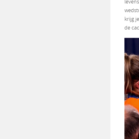
levens
wedstr
krijg 
de cad