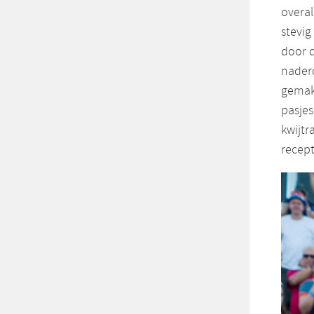
overal
stevig
door d
naderd
gemakk
pasjes
kwijtr
recept