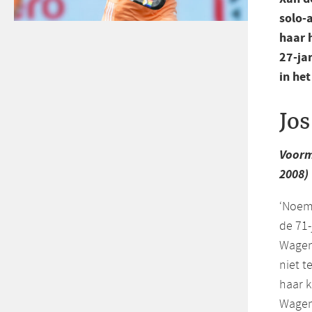
solo-
haar 
27-ja
in he
Jo
Voorm
2008)
‘Noem 
de 71-
Wageni
niet t
haar k
Wageni