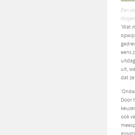
Een pi
Wageni
‘Wat m
opwip
gedrev
eens 
uitda
uit, w
dat ze
‘Ondan
Door h
keuzes
ook ve
meespe
groots