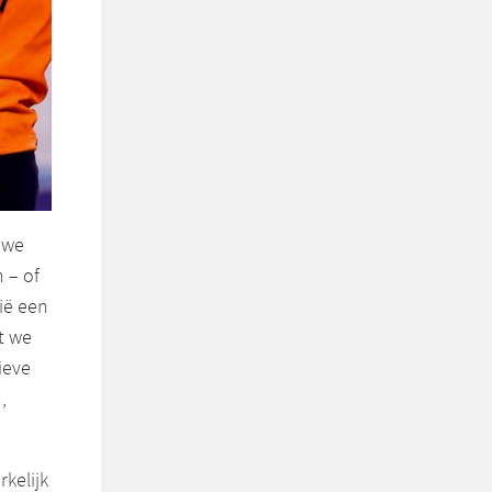
 we
 – of
ië een
t we
ieve
,
kelijk