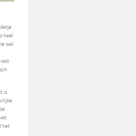
lletje
s heel
 me wel
rest
isch
 is.
rlijke
 ze
niet
l het