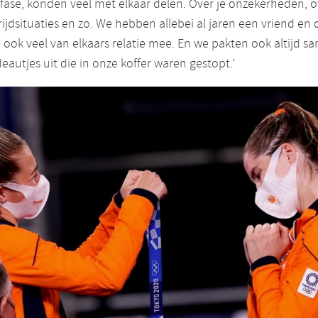
fase, konden veel met elkaar delen. Over je onzekerheden, o
ijdsituaties en zo. We hebben allebei al jaren een vriend en 
je ook veel van elkaars relatie mee. En we pakten ook altijd s
eautjes uit die in onze koffer waren gestopt.’