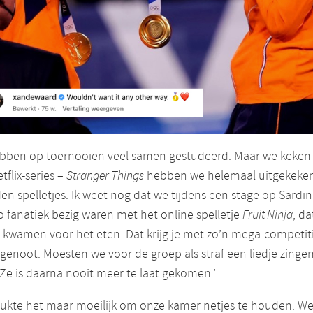
bben op toernooien veel samen gestudeerd. Maar we keken
tflix-series –
Stranger Things
hebben we helemaal uitgekeken
en spelletjes. Ik weet nog dat we tijdens een stage op Sardin
o fanatiek bezig waren met het online spelletje
Fruit Ninja
, da
t kwamen voor het eten. Dat krijg je met zo’n mega-competit
enoot. Moesten we voor de groep als straf een liedje zingen
Ze is daarna nooit meer te laat gekomen.’
lukte het maar moeilijk om onze kamer netjes te houden. Wer