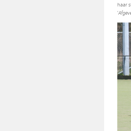
haar s
‘
Afgeve