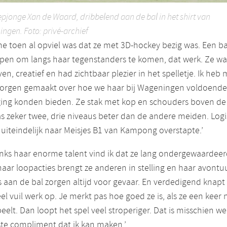
epjonge Xan de Waard, dribbelend aan de bal in het shirt van
ngen. Foto: privé-archief
e toen al opviel was dat ze met 3D-hockey bezig was. Een ba
pen om langs haar tegenstanders te komen, dat werk. Ze wa
en, creatief en had zichtbaar plezier in het spelletje. Ik heb
zorgen gemaakt over hoe we haar bij Wageningen voldoende
ging konden bieden. Ze stak met kop en schouders boven de 
as zeker twee, drie niveaus beter dan de andere meiden. Log
 uiteindelijk naar Meisjes B1 van Kampong overstapte.’
ks haar enorme talent vind ik dat ze lang ondergewaardeerd
aar loopacties brengt ze anderen in stelling en haar avontuu
 aan de bal zorgen altijd voor gevaar. En verdedigend knapt
el vuil werk op. Je merkt pas hoe goed ze is, als ze een keer 
elt. Dan loopt het spel veel stroperiger. Dat is misschien we
te compliment dat ik kan maken.’