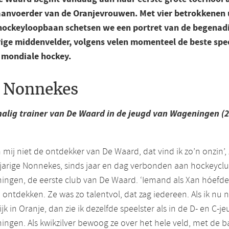
aanvoerder van de Oranjevrouwen. Met vier betrokkenen 
hockeyloopbaan schetsen we een portret van de begenad
rige middenvelder, volgens velen momenteel de beste spe
t mondiale hockey.
s Nonnekes
alig trainer van De Waard in de jeugd van Wageningen (2
mij niet de ontdekker van De Waard, dat vind ik zo’n onzin’,
jarige Nonnekes, sinds jaar en dag verbonden aan hockeycl
ngen, de eerste club van De Waard. ‘Iemand als Xan hóefde
e ontdekken. Ze was zo talentvol, dat zag iedereen. Als ik nu 
ijk in Oranje, dan zie ik dezelfde speelster als in de D- en C-je
ngen. Als kwikzilver bewoog ze over het hele veld, met de b