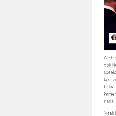
We he
ook Ne
speeld
keer z
te laa
kamerg
haha. 
‘Vaak 