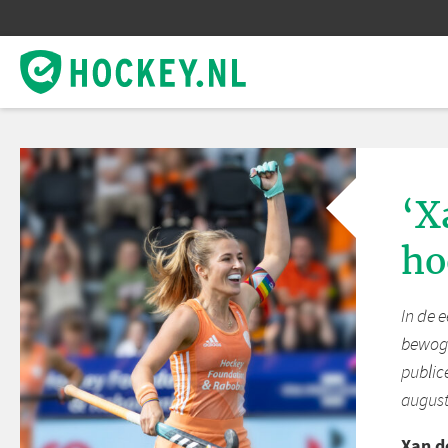
‘X
ho
In de 
bewoge
public
august
Xan d