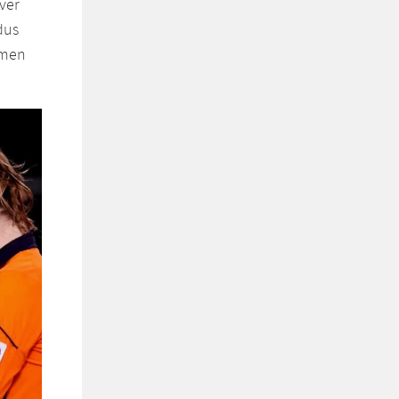
ver
dus
amen