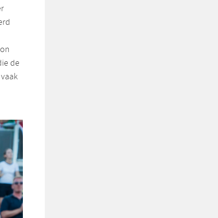
er
erd
kon
die de
 vaak