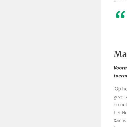
Ma
Voorm
toern
‘Op he
gezet 
en net
het Ne
Xan is