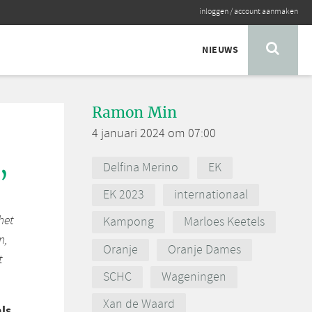
inloggen
/
account aanmaken
NIEUWS
Ramon Min
4 januari 2024 om 07:00
Delfina Merino
EK
’
EK 2023
internationaal
het
Kampong
Marloes Keetels
n,
Oranje
Oranje Dames
t
SCHC
Wageningen
Xan de Waard
ls