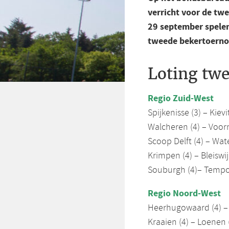
verricht voor de tw
29 september spelen
tweede bekertoerno
Loting tw
Regio Zuid-West
Spijkenisse (3) – Kievi
Walcheren (4) – Voorn
Scoop Delft (4) – Wat
Krimpen (4) – Bleiswij
Souburgh (4)– Tempo
Regio Noord-West
Heerhugowaard (4) –
Kraaien (4) – Loenen 