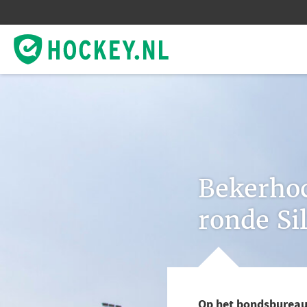
Bekerhoc
ronde Si
Op het bondsbureau