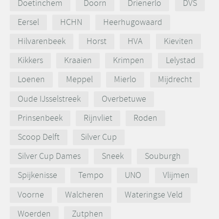
Doetinchem
Doorn
Drienerlo
DVS
Eersel
HCHN
Heerhugowaard
Hilvarenbeek
Horst
HVA
Kieviten
Kikkers
Kraaien
Krimpen
Lelystad
Loenen
Meppel
Mierlo
Mijdrecht
Oude IJsselstreek
Overbetuwe
Prinsenbeek
Rijnvliet
Roden
Scoop Delft
Silver Cup
Silver Cup Dames
Sneek
Souburgh
Spijkenisse
Tempo
UNO
Vlijmen
Voorne
Walcheren
Wateringse Veld
Woerden
Zutphen