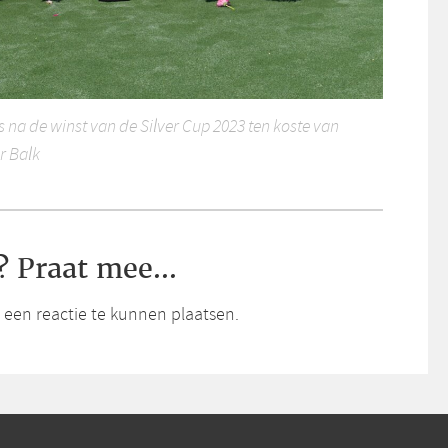
 na de winst van de Silver Cup 2023 ten koste van
r Balk
? Praat mee...
een reactie te kunnen plaatsen.