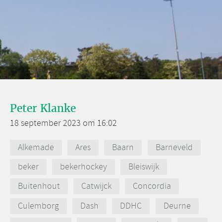
Peter Klanke
18 september 2023 om 16:02
Alkemade
Ares
Baarn
Barneveld
beker
bekerhockey
Bleiswijk
Buitenhout
Catwijck
Concordia
Culemborg
Dash
DDHC
Deurne