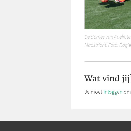
De dames van Apeliotes
Maastricht. Foto: Rogie
Wat vind jij
Je moet
inloggen
om 