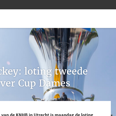
key: loting tweede
lver Cup Dames
 van de KNHB in Utrecht is maandag de loting