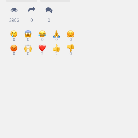
3906
0
0
0
0
0
0
0
0
0
2
2
0