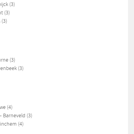
jck (3)
t (3)
 (3)
rne (3)
renbeek (3)
we (4)
– Barneveld (3)
inchem (4)