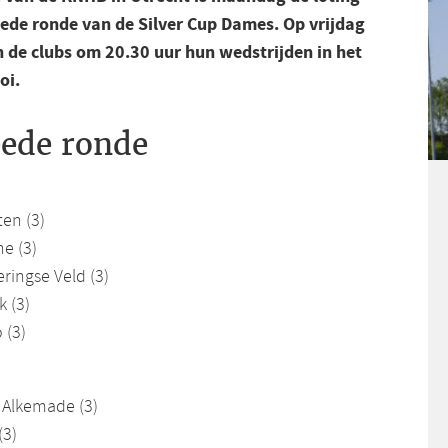
eede ronde van de Silver Cup Dames. Op vrijdag
 de clubs om 20.30 uur hun wedstrijden in het
oi.
eede ronde
ten (3)
e (3)
eringse Veld (3)
k (3)
 (3)
 Alkemade (3)
(3)