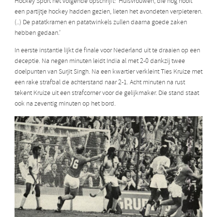
Hockey Sport het volgende opschrijft: ‘Huisvrouwen, die nog nooit
een partijtje hockey hadden gezien, lieten het avondeten verpieteren.
(..) De patatkramen en patatwinkels zullen daarna goede zaken
hebben gedaan.’
In eerste instantie lijkt de finale voor Nederland uit te draaien op een
deceptie. Na negen minuten leidt India al met 2-0 dankzij twee
doelpunten van Surjit Singh. Na een kwartier verkleint Ties Kruize met
een rake strafbal de achterstand naar 2-1. Acht minuten na rust
tekent Kruize uit een strafcorner voor de gelijkmaker. Die stand staat
ook na zeventig minuten op het bord.