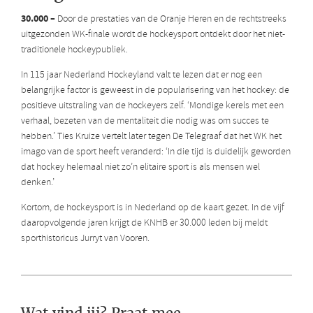
30.000 –
Door de prestaties van de Oranje Heren en de rechtstreeks
uitgezonden WK-finale wordt de hockeysport ontdekt door het niet-
traditionele hockeypubliek.
In 115 jaar Nederland Hockeyland valt te lezen dat er nog een
belangrijke factor is geweest in de popularisering van het hockey: de
positieve uitstraling van de hockeyers zelf. ‘Mondige kerels met een
verhaal, bezeten van de mentaliteit die nodig was om succes te
hebben.’ Ties Kruize vertelt later tegen De Telegraaf dat het WK het
imago van de sport heeft veranderd: ‘In die tijd is duidelijk geworden
dat hockey helemaal niet zo’n elitaire sport is als mensen wel
denken.’
Kortom, de hockeysport is in Nederland op de kaart gezet. In de vijf
daaropvolgende jaren krijgt de KNHB er 30.000 leden bij meldt
sporthistoricus Jurryt van Vooren.