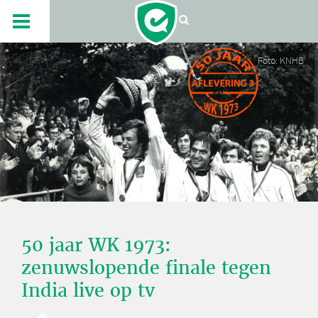
Foto: KNHB
50 jaar WK 1973:
zenuwslopende finale tegen
India live op tv