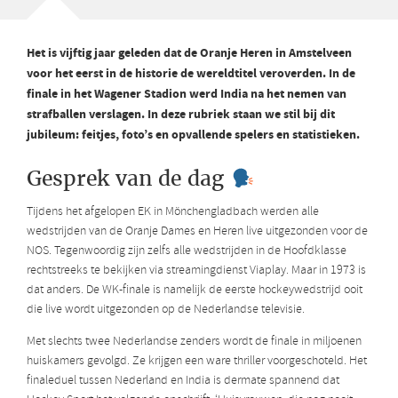
Het is vijftig jaar geleden dat de Oranje Heren in Amstelveen
voor het eerst in de historie de wereldtitel veroverden. In de
finale in het Wagener Stadion werd India na het nemen van
strafballen verslagen. In deze rubriek staan we stil bij dit
jubileum: feitjes, foto’s en opvallende spelers en statistieken.
Gesprek van de dag
Tijdens het afgelopen EK in Mönchengladbach werden alle
wedstrijden van de Oranje Dames en Heren live uitgezonden voor de
NOS. Tegenwoordig zijn zelfs alle wedstrijden in de Hoofdklasse
rechtstreeks te bekijken via streamingdienst Viaplay. Maar in 1973 is
dat anders. De WK-finale is namelijk de eerste hockeywedstrijd ooit
die live wordt uitgezonden op de Nederlandse televisie.
Met slechts twee Nederlandse zenders wordt de finale in miljoenen
huiskamers gevolgd. Ze krijgen een ware thriller voorgeschoteld. Het
finaleduel tussen Nederland en India is dermate spannend dat