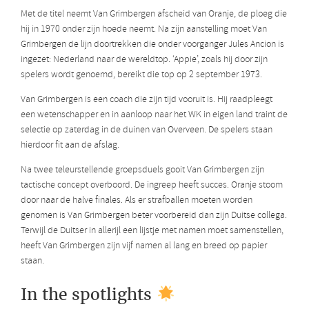
Met de titel neemt Van Grimbergen afscheid van Oranje, de ploeg die
hij in 1970 onder zijn hoede neemt. Na zijn aanstelling moet Van
Grimbergen de lijn doortrekken die onder voorganger Jules Ancion is
ingezet: Nederland naar de wereldtop. ‘Appie’, zoals hij door zijn
spelers wordt genoemd, bereikt die top op 2 september 1973.
Van Grimbergen is een coach die zijn tijd vooruit is. Hij raadpleegt
een wetenschapper en in aanloop naar het WK in eigen land traint de
selectie op zaterdag in de duinen van Overveen. De spelers staan
hierdoor fit aan de afslag.
Na twee teleurstellende groepsduels gooit Van Grimbergen zijn
tactische concept overboord. De ingreep heeft succes. Oranje stoom
door naar de halve finales. Als er strafballen moeten worden
genomen is Van Grimbergen beter voorbereid dan zijn Duitse collega.
Terwijl de Duitser in allerijl een lijstje met namen moet samenstellen,
heeft Van Grimbergen zijn vijf namen al lang en breed op papier
staan.
In the spotlights