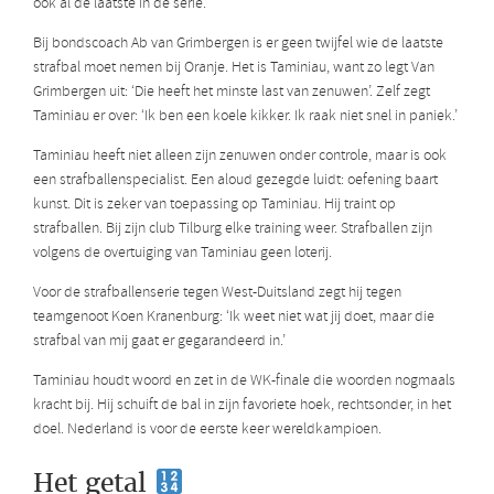
ook al de laatste in de serie.
Bij bondscoach Ab van Grimbergen is er geen twijfel wie de laatste
strafbal moet nemen bij Oranje. Het is Taminiau, want zo legt Van
Grimbergen uit: ‘Die heeft het minste last van zenuwen’. Zelf zegt
Taminiau er over: ‘Ik ben een koele kikker. Ik raak niet snel in paniek.’
Taminiau heeft niet alleen zijn zenuwen onder controle, maar is ook
een strafballenspecialist. Een aloud gezegde luidt: oefening baart
kunst. Dit is zeker van toepassing op Taminiau. Hij traint op
strafballen. Bij zijn club Tilburg elke training weer. Strafballen zijn
volgens de overtuiging van Taminiau geen loterij.
Voor de strafballenserie tegen West-Duitsland zegt hij tegen
teamgenoot Koen Kranenburg: ‘Ik weet niet wat jij doet, maar die
strafbal van mij gaat er gegarandeerd in.’
Taminiau houdt woord en zet in de WK-finale die woorden nogmaals
kracht bij. Hij schuift de bal in zijn favoriete hoek, rechtsonder, in het
doel. Nederland is voor de eerste keer wereldkampioen.
Het getal