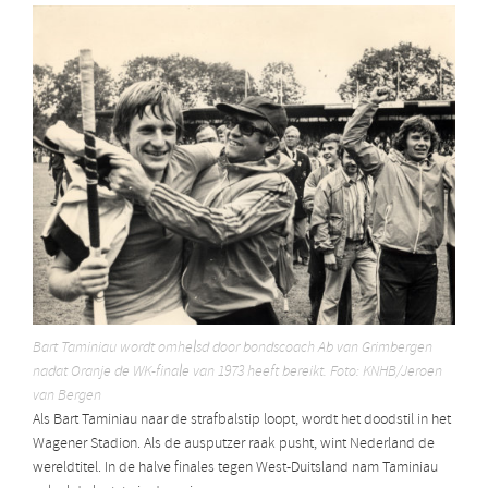
Bart Taminiau wordt omhelsd door bondscoach Ab van Grimbergen
nadat Oranje de WK-finale van 1973 heeft bereikt. Foto: KNHB/Jeroen
van Bergen
Als Bart Taminiau naar de strafbalstip loopt, wordt het doodstil in het
Wagener Stadion. Als de ausputzer raak pusht, wint Nederland de
wereldtitel. In de halve finales tegen West-Duitsland nam Taminiau