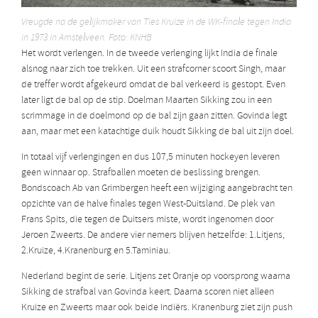
Vreugde na de gelijkmaker van Ties Kruize in de WK-finale tegen India
in 1973 in Amstelveen. Foto: KNHB
Het wordt verlengen. In de tweede verlenging lijkt India de finale
alsnog naar zich toe trekken. Uit een strafcorner scoort Singh, maar
de treffer wordt afgekeurd omdat de bal verkeerd is gestopt. Even
later ligt de bal op de stip. Doelman Maarten Sikking zou in een
scrimmage in de doelmond op de bal zijn gaan zitten. Govinda legt
aan, maar met een katachtige duik houdt Sikking de bal uit zijn doel.
In totaal vijf verlengingen en dus 107,5 minuten hockeyen leveren
geen winnaar op. Strafballen moeten de beslissing brengen.
Bondscoach Ab van Grimbergen heeft een wijziging aangebracht ten
opzichte van de halve finales tegen West-Duitsland. De plek van
Frans Spits, die tegen de Duitsers miste, wordt ingenomen door
Jeroen Zweerts. De andere vier nemers blijven hetzelfde: 1.Litjens,
2.Kruize, 4.Kranenburg en 5.Taminiau.
Nederland begint de serie. Litjens zet Oranje op voorsprong waarna
Sikking de strafbal van Govinda keert. Daarna scoren niet alleen
Kruize en Zweerts maar ook beide Indiërs. Kranenburg ziet zijn push