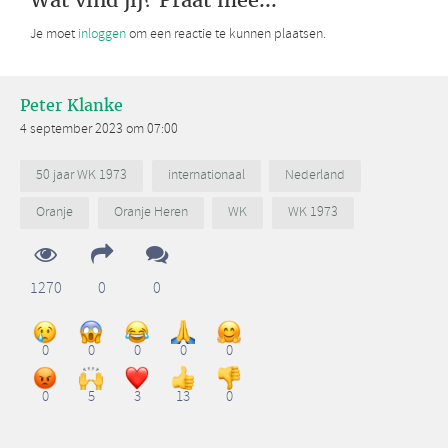
Wat vind jij? Praat mee...
Je moet
inloggen
om een reactie te kunnen plaatsen.
Peter Klanke
4 september 2023 om 07:00
50 jaar WK 1973
internationaal
Nederland
Oranje
Oranje Heren
WK
WK 1973
1270
0
0
0
0
0
0
0
0
5
3
13
0