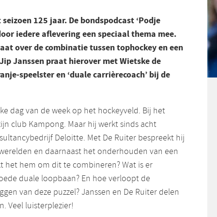
 seizoen 125 jaar. De bondspodcast ‘Podje
door iedere aflevering een speciaal thema mee.
gaat over de combinatie tussen tophockey en een
 Jip Janssen praat hierover met Wietske de
anje-speelster en ‘duale carrièrecoach’ bij de
lke dag van de week op het hockeyveld. Bij het
zijn club Kampong. Maar hij werkt sinds acht
ltancybedrijf Deloitte. Met De Ruiter bespreekt hij
e werelden en daarnaast het onderhouden van een
kt het hem om dit te combineren? Wat is er
goede duale loopbaan? En hoe verloopt de
eggen van deze puzzel? Janssen en De Ruiter delen
. Veel luisterplezier!