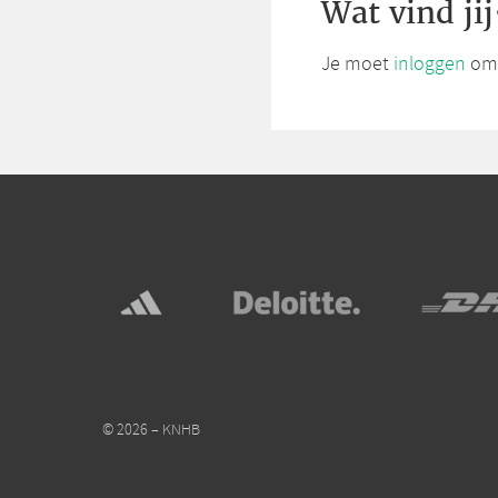
Wat vind jij
Je moet
inloggen
om 
© 2026 – KNHB