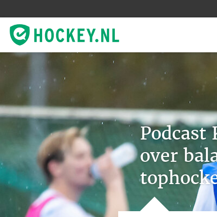
Podcast 
over bal
tophock