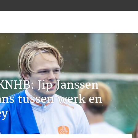
KNHB: Jip Janssen
ans tussen werk en
ey