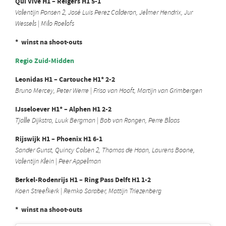
Qui Vive H1 – Reigers H1 5-1
Valentijn Ponsen 2, José Luis Perez Calderon, Jelmer Hendrix, Jur
Wessels | Milo Roelofs
* winst na shoot-outs
Regio Zuid-Midden
Leonidas H1 – Cartouche H1* 2-2
Bruno Mercey, Peter Werre | Friso van Hooft, Martijn van Grimbergen
IJsseloever H1* – Alphen H1 2-2
Tjalle Dijkstra, Luuk Bergman | Bob van Rongen, Perre Blaas
Rijswijk H1 – Phoenix H1 6-1
Sander Gunst, Quincy Colsen 2, Thomas de Haan, Laurens Boone,
Valentijn Klein | Peer Appelman
Berkel-Rodenrijs H1 – Ring Pass Delft H1 1-2
Koen Streefkerk | Remko Saraber, Mattijn Triezenberg
* winst na shoot-outs