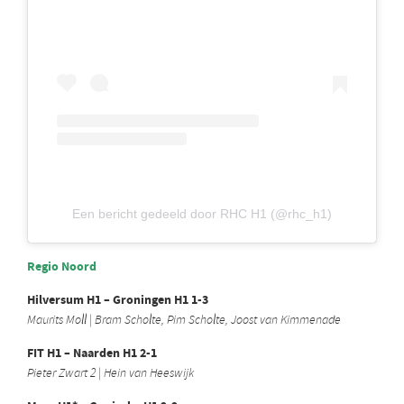
Een bericht gedeeld door RHC H1 (@rhc_h1)
Regio Noord
Hilversum H1 – Groningen H1 1-3
Maurits Moll | Bram Scholte, Pim Scholte, Joost van Kimmenade
FIT H1 – Naarden H1 2-1
Pieter Zwart 2 | Hein van Heeswijk