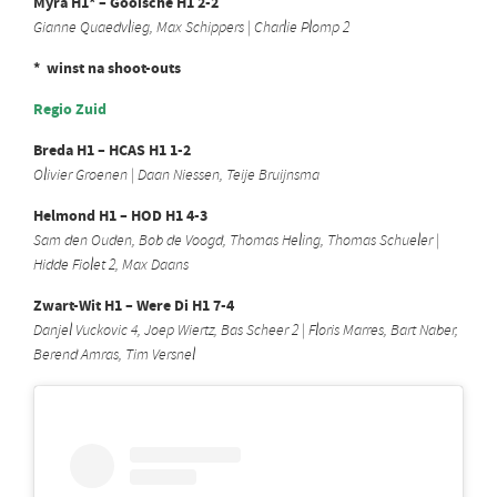
Myra H1* – Gooische H1 2-2
Gianne Quaedvlieg, Max Schippers | Charlie Plomp 2
* winst na shoot-outs
Regio Zuid
Breda H1 – HCAS H1 1-2
Olivier Groenen | Daan Niessen, Teije Bruijnsma
Helmond H1 – HOD H1 4-3
Sam den Ouden, Bob de Voogd, Thomas Heling, Thomas Schueler |
Hidde Fiolet 2, Max Daans
Zwart-Wit H1 – Were Di H1 7-4
Danjel Vuckovic 4, Joep Wiertz, Bas Scheer 2
| Floris Marres, Bart Naber,
Berend Amras, Tim Versnel