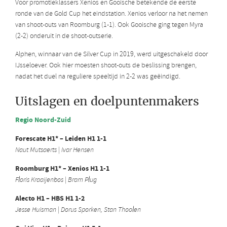
Voor promotieklassers Xenios en Gooische betekende de eerste
ronde van de Gold Cup het eindstation. Xenios verloor na het nemen
van shoot-outs van Roomburg (1-1). Ook Gooische ging tegen Myra
(2-2) onderuit in de shoot-outserie.
Alphen, winnaar van de Silver Cup in 2019, werd uitgeschakeld door
IJsseloever. Ook hier moesten shoot-outs de beslissing brengen,
nadat het duel na reguliere speeltijd in 2-2 was geëindigd.
Uitslagen en doelpuntenmakers
Regio Noord-Zuid
Forescate H1* – Leiden H1 1-1
Naut Mutsaerts | Ivar Hensen
Roomburg H1* – Xenios H1 1-1
Floris Kraaijenbos | Bram Plug
Alecto H1 – HBS H1 1-2
Jesse Huisman | Dorus Sporken, Stan Thoolen