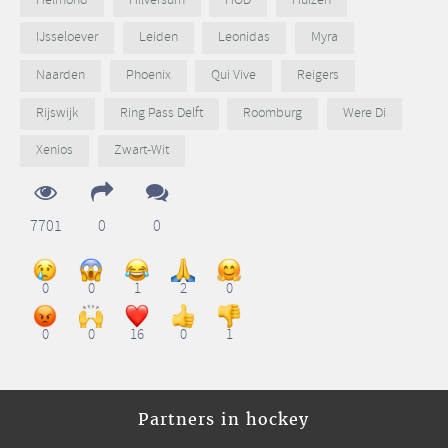
Helmond
Hilversum
HOD
Huizen
IJsseloever
Leiden
Leonidas
Myra
Naarden
Phoenix
Qui Vive
Reigers
Rijswijk
Ring Pass Delft
Roomburg
Were Di
Xenios
Zwart-Wit
7701
0
0
0
0
1
2
0
0
0
16
0
1
Partners in hockey