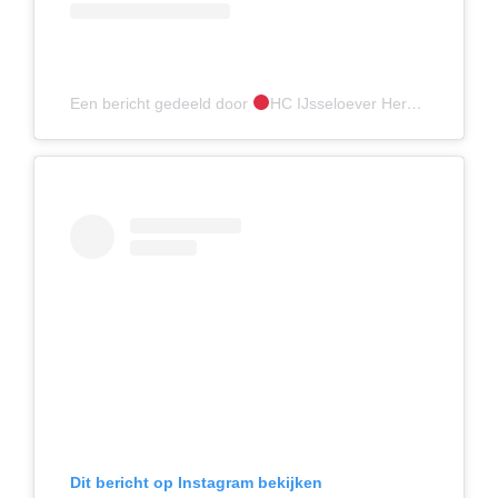
Een bericht gedeeld door
HC IJsseloever Heren 1
(@hci
Dit bericht op Instagram bekijken