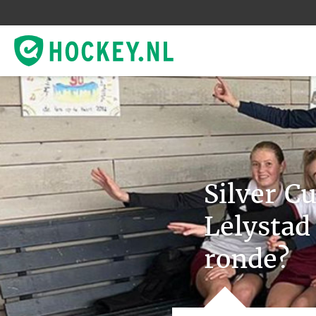
Silver C
Lelystad
ronde?