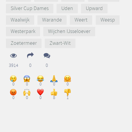
Silver Cup Dames
Uden
Upward
Waalwijk
Warande
Weert
Weesp
Westerpark
Wijchen IJsseloever
Zoetermeer
Zwart-Wit
3914
0
0
0
0
0
0
0
0
0
0
8
1