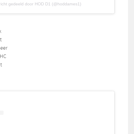
richt gedeeld door HOD D1 (@hoddames1)
k
t
meer
SHC
t