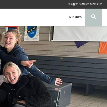
inloggen
/
account aanmaken
NIEUWS
nstagram MHC Roden
Dames 1