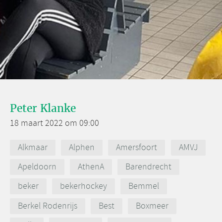
Peter Klanke
18 maart 2022 om 09:00
Alkmaar
Alphen
Amersfoort
AMVJ
Apeldoorn
AthenA
Barendrecht
beker
bekerhockey
Bemmel
Berkel Rodenrijs
Best
Boxmeer