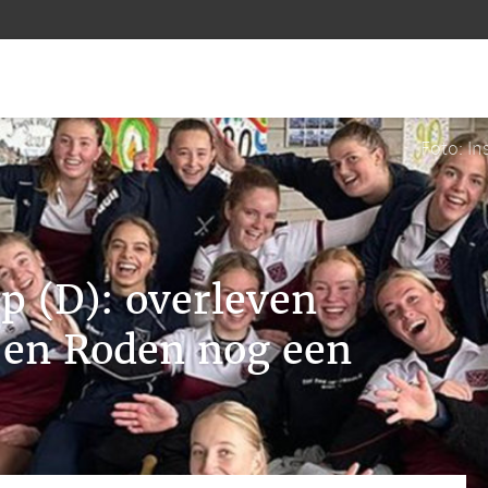
Foto: I
up (D): overleven
 en Roden nog een