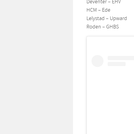
Deventer – EHV
HCM – Ede
Lelystad – Upward
Roden – GHBS