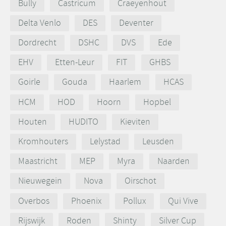
Bully
Castricum
Craeyenhout
Delta Venlo
DES
Deventer
Dordrecht
DSHC
DVS
Ede
EHV
Etten-Leur
FIT
GHBS
Goirle
Gouda
Haarlem
HCAS
HCM
HOD
Hoorn
Hopbel
Houten
HUDITO
Kieviten
Kromhouters
Lelystad
Leusden
Maastricht
MEP
Myra
Naarden
Nieuwegein
Nova
Oirschot
Overbos
Phoenix
Pollux
Qui Vive
Rijswijk
Roden
Shinty
Silver Cup