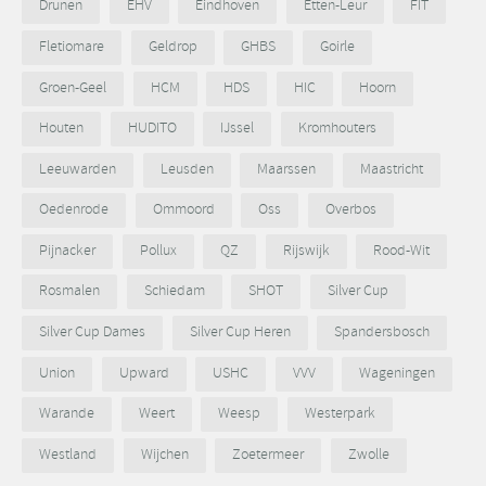
Drunen
EHV
Eindhoven
Etten-Leur
FIT
Fletiomare
Geldrop
GHBS
Goirle
Groen-Geel
HCM
HDS
HIC
Hoorn
Houten
HUDITO
IJssel
Kromhouters
Leeuwarden
Leusden
Maarssen
Maastricht
Oedenrode
Ommoord
Oss
Overbos
Pijnacker
Pollux
QZ
Rijswijk
Rood-Wit
Rosmalen
Schiedam
SHOT
Silver Cup
Silver Cup Dames
Silver Cup Heren
Spandersbosch
Union
Upward
USHC
VVV
Wageningen
Warande
Weert
Weesp
Westerpark
Westland
Wijchen
Zoetermeer
Zwolle