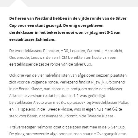
De heren van Westland hebben in de vijfde ronde van de Silver
Cup voor een stunt gezorgd. De enig overgebleven
derdeklasser in het bekertoernooi won vrijdag met 3-2 van
eersteklasser Schiedam.
De tweedeklassers Pijnacker, HDS, Leusden, Warande, Maastricht,
Oedenrode, Leeuwarden en HCM bereikten ten koste van een
eersteklasser de zesde ronde van de Silver Cup.
Ook drie van de vier halvefinalisten van afgelopen seizoen plaatsten
zich voor de volgende ronde. Verliezend finalist Rijswijk, uitkomend
in de Eerste Klasse, had shoot-outs nodig om mede-eersteklasser
Alliance te verslaan nadat het duel in 1-1 was geëindigd.
Eersteklasser Alecto won met 3-1 op bezoek bij tweedeklasser Pollux
en FIT, spelend in de Tweede Klasse, was in eigen huis met 6-2 te
sterk voor Baarn, dat eveneens uitkomt in de Tweede Klasse.
Titelverdediger Helmond doet dit seizoen niet mee in de Silver Cup.
De ploeg promoveerde afgelopen seizoen naar de Overgangsklasse