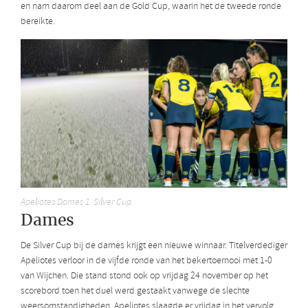
en nam daarom deel aan de Gold Cup, waarin het de tweede ronde
bereikte.
Apeliotes Dames 1. Silver Cup.
Dames
De Silver Cup bij de dames krijgt een nieuwe winnaar. Titelverdediger
Apeliotes verloor in de vijfde ronde van het bekertoernooi met 1-0
van Wijchen. Die stand stond ook op vrijdag 24 november op het
scorebord toen het duel werd gestaakt vanwege de slechte
weersomstandigheden. Apeliotes slaagde er vrijdag in het vervolg