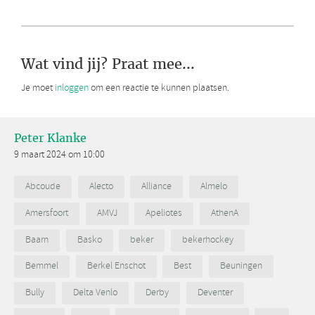
Wat vind jij? Praat mee...
Je moet
inloggen
om een reactie te kunnen plaatsen.
Peter Klanke
9 maart 2024 om 10:00
Abcoude
Alecto
Alliance
Almelo
Amersfoort
AMVJ
Apeliotes
AthenA
Baarn
Basko
beker
bekerhockey
Bemmel
Berkel Enschot
Best
Beuningen
Bully
Delta Venlo
Derby
Deventer