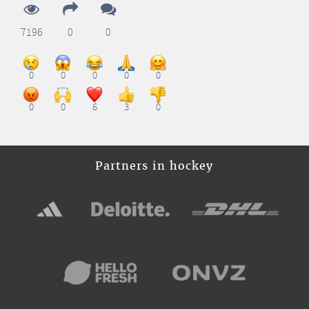
7196
0
0
0
0
0
0
0
0
0
6
3
0
Partners in hockey