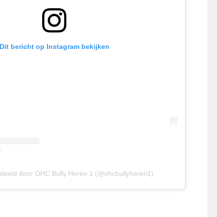
Dit bericht op Instagram bekijken
edeeld door OHC Bully Heren 1 (@ohcbullyheren1)