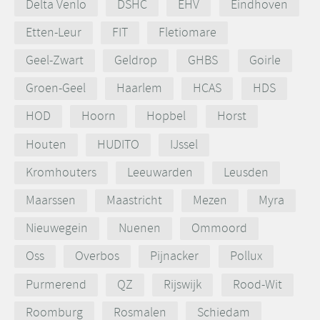
Delta Venlo
DSHC
EHV
Eindhoven
Etten-Leur
FIT
Fletiomare
Geel-Zwart
Geldrop
GHBS
Goirle
Groen-Geel
Haarlem
HCAS
HDS
HOD
Hoorn
Hopbel
Horst
Houten
HUDITO
IJssel
Kromhouters
Leeuwarden
Leusden
Maarssen
Maastricht
Mezen
Myra
Nieuwegein
Nuenen
Ommoord
Oss
Overbos
Pijnacker
Pollux
Purmerend
QZ
Rijswijk
Rood-Wit
Roomburg
Rosmalen
Schiedam