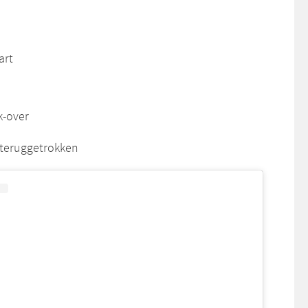
art
k-over
h teruggetrokken