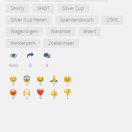
Shinty
SHOT
Silver Cup
Silver Cup Heren
Spandersbosch
USHC
Wageningen
Warande
Weert
Westerpark
Zoetermeer
4141
0
0
0
0
0
0
1
0
1
0
3
1