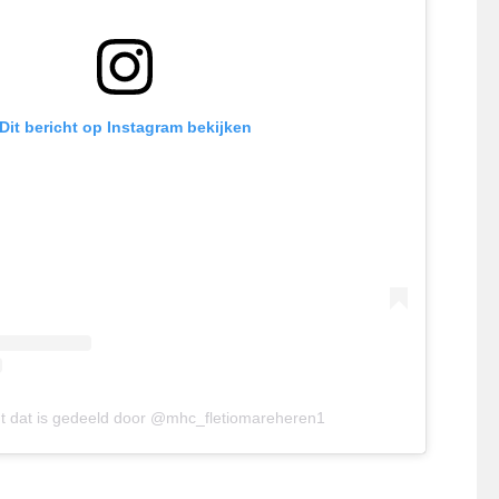
Dit bericht op Instagram bekijken
ht dat is gedeeld door @mhc_fletiomareheren1