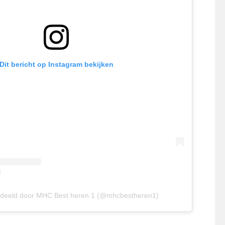
Dit bericht op Instagram bekijken
edeeld door MHC Best heren 1 (@mhcbestheren1)