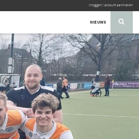
inloggen
/
account aanmaken
NIEUWS
nstagram Nieuwegein
Heren 1