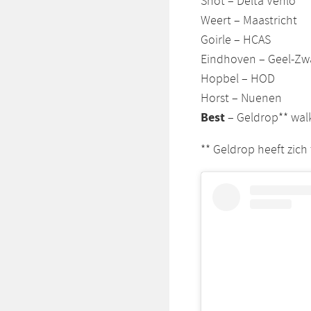
Shot – Delta Venlo
Weert – Maastricht
Goirle – HCAS
Eindhoven – Geel-Zw
Hopbel – HOD
Horst – Nuenen
Best
– Geldrop** wal
** Geldrop heeft zic